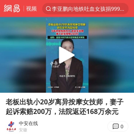
视频
李亚鹏向地铁吐血女孩捐99999元
服务提质，内需扩容有保障
官方通报传销头目出狱办书院
米兰1-1国米
台风白海豚或在华东沿海登陆
逃犯看演唱会 刚出地铁就被逮住
因凡蒂诺首次公开道歉
00:00
00:39
41岁女子为鼓励女儿考上985研究生
Play
Ent
full
《Monica》填词人黎彼得去世
老板出轨小20岁离异按摩女技师，妻子
起诉索赔200万，法院返还168万余元
人贩子“梅姨”真实姓名曝光
普京宣布多项人事调整
中安在线
0
安徽