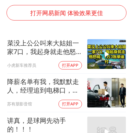
“银行午休1.5小时”留个窗口行不行
谷歌首席科学家Jeff Dean离职创业
打开网易新闻 体验效果更佳
22岁女生南太行山失联已超十天
汕头市政府被约谈
菜没上公公叫来大姑姐一
陕西柞水遭遇暴雨五千余户群众转移
家7口，我起身就走他怒
蜜雪冰城员工抽烟收银 门店现已停业
喊：1万3账单谁付
小虎新车推荐员
打开APP
嘲讽周星驰无儿女没朋友 李修贤道歉
坚持党全面领导和党中央集中统一领导
降薪名单有我，我默默走
人，经理追到电梯口，见
我坐上保时捷愣住
苏有朋影音馆
打开APP
讲真，是球网先动手
的！！！