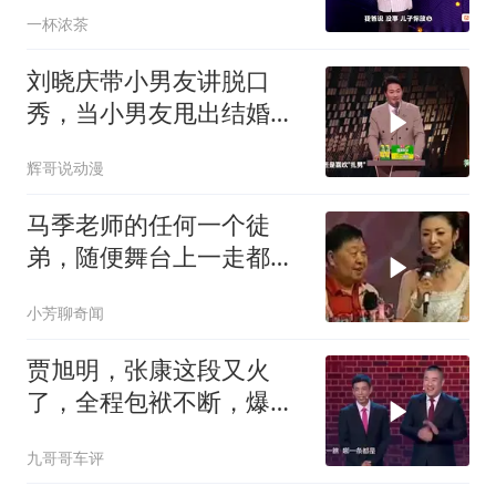
一杯浓茶
刘晓庆带小男友讲脱口
秀，当小男友甩出结婚
证，全场惊呆丨主咖
辉哥说动漫
马季老师的任何一个徒
弟，随便舞台上一走都得
是相声艺术家[赞]
小芳聊奇闻
贾旭明，张康这段又火
了，全程包袱不断，爆笑
全场！
九哥哥车评