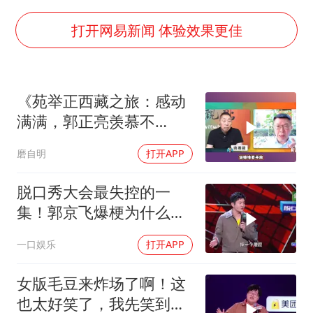
中巨芯：上半年归母净利润1405.77万元
欧阳娜娜窦靖童好搭
打开网易新闻 体验效果更佳
中国女篮70-67险胜尼日利亚女篮
国防部：坚决反制任何闹海挑衅图谋
《苑举正西藏之旅：感动
U17国足点球大战淘汰河床晋级决赛
满满，郭正亮羡慕不
“今天得有40℃了吧 为啥还不预警”
已！》
磨自明
打开APP
“新疆阿勒泰八月能滑雪”不实
夯实基础开新局
脱口秀大会最失控的一
集！郭京飞爆梗为什么让
我在下位区开场？
一口娱乐
打开APP
女版毛豆来炸场了啊！这
也太好笑了，我先笑到肚