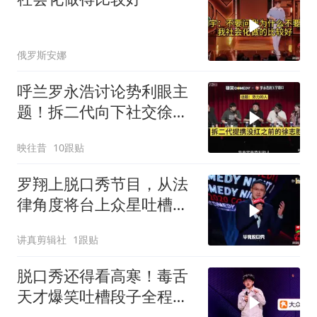
俄罗斯安娜
呼兰罗永浩讨论势利眼主
题！拆二代向下社交徐志
胜
映往昔
10跟贴
罗翔上脱口秀节目，从法
律角度将台上众星吐槽个
遍，台下笑声一片
讲真剪辑社
1跟贴
脱口秀还得看高寒！毒舌
天才爆笑吐槽段子全程笑
点满天飞！