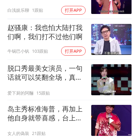
子疼！
白浅娱乐聊
1跟贴
打开APP
赵骚康：我也怕大陆打我
们啊，我们打不过他们啊
牛锅巴小钒
103跟贴
打开APP
脱口秀最美女演员，一句
话就可以笑翻全场，真是
有颜又有才[赞]
爱下厨的阿酾
15跟贴
岛主秀标准海普，再加上
他自身就带喜感，台上笑
果拉满！
女人的偽裝
21跟贴