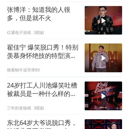
张博洋：知道我的人很
多，但是就不火
亿通电子游戏
3跟贴
翟佳宁 爆笑脱口秀！特别
羡慕身怀绝技的特型演
员，小佳 黑灯
骑着蜗牛追导弹85
24岁打工人川池爆笑吐槽
被裁员是一种什么样的体
验
三年的老核桃
3跟贴
东北64岁大爷说脱口秀，