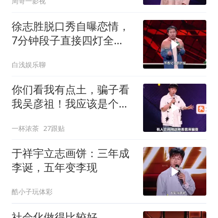
周哥一影视
徐志胜脱口秀自曝恋情，
7分钟段子直接四灯全
爆，谢娜笑到颤抖
白浅娱乐聊
你们看我有点土，骗子看
我吴彦祖！我应该是个大
帅哥#侯智元
一杯浓茶
27跟贴
于祥宇立志画饼：三年成
李诞，五年变李现
酷小子玩体彩
社会化做得比较好