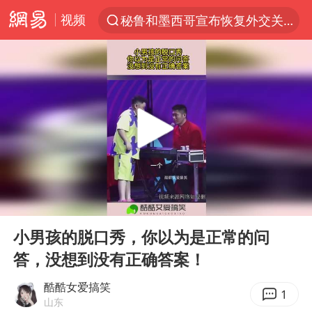
视频
秘鲁和墨西哥宣布恢复外交关系
“电影+”如何激发千亿级消费新活力？
台风白海豚已进入24小时警戒线
老中医：立秋后养心是关键
沙特土耳其巴基斯坦签署共同防务协议
中医教你一招提升气血
四川宜宾市高县4.9级地震致1人死亡
00:00
00:10
胡彦斌韩磊 谁帮谁
Play
Ent
full
台风白海豚或吞并鲸鱼 登陆地点更新
小男孩的脱口秀，你以为是正常的问
答，没想到没有正确答案！
全球首个长时储能一体化产业园量产
胜宏科技：股票交易异常波动
酷酷女爱搞笑
1
山东