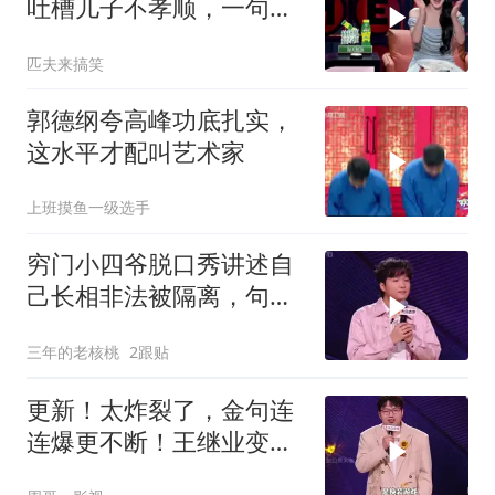
吐槽儿子不孝顺，一句话
连爆四灯
匹夫来搞笑
郭德纲夸高峰功底扎实，
这水平才配叫艺术家
上班摸鱼一级选手
穷门小四爷脱口秀讲述自
己长相非法被隔离，句句
爆梗！燃爆全场！
三年的老核桃
2跟贴
更新！太炸裂了，金句连
连爆更不断！王继业变业
继王！！