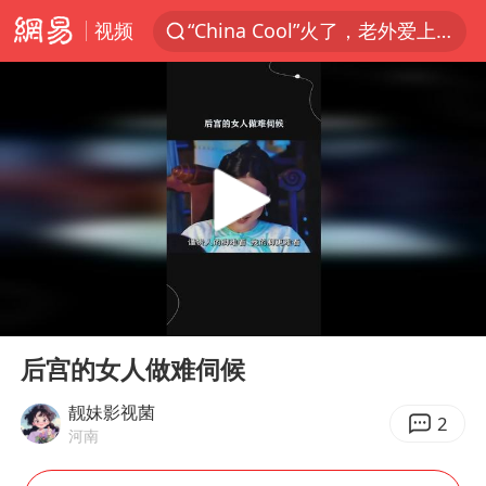
视频
“China Cool”火了，老外爱上中国避暑游
香港宏福苑火灾或由烟头引起
张本智和：零封向鹏不意外
浙江海事局启动Ⅰ级防台应急响应
云南一地村民过火把节意外灼伤16人
泰国初中生饮弹自尽前开了26枪
本田首次将整车平台外包给印度企业
00:00
00:40
用AI造出新病毒意味着什么
Play
Ent
full
浙江最强风雨时段已锁定
后宫的女人做难伺候
上半年国内居民出游人次34.63亿
靓妹影视菌
2
河南
微信新功能：你可以“撤回”你的撤回