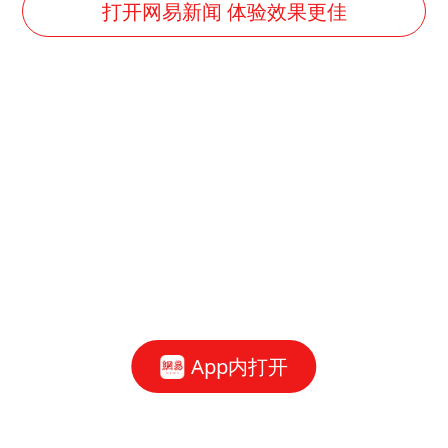
台州《告全体市民书》：非必要不外出
打开网易新闻 体验效果更佳
女子被狗舔脚确诊三级暴露 医生回应
多所幼师院校开设养老专业
泰国校园枪击事件已致8死30余伤
刘伟任延安市委常委、市纪委书记
老人被城管撞倒后离世亲属质疑记录仪
习近平心系体育强国建设
App内打开