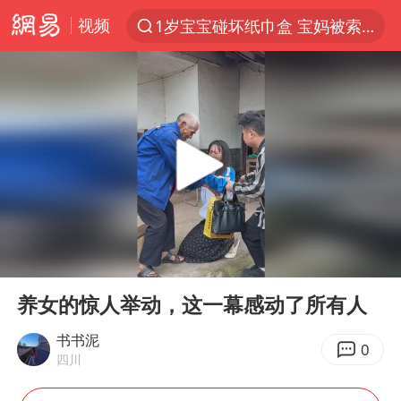
视频
1岁宝宝碰坏纸巾盒 宝妈被索赔924元
以“新”破局 首发经济点亮城市消费活力
Meta被判支付5.67亿美元
台风白海豚逼近 暴雨大暴雨来袭
47岁妈妈突然产女 26岁女儿：很震惊
阿根廷足协发文力挺因凡蒂诺
中国稀土盘中涨停
00:00
00:23
A股开盘：民爆、CPO等概念走强
Play
Ent
full
日本广岛民众举行游行反对政府行径
养女的惊人举动，这一幕感动了所有人
21楼高空抛物嫌疑人被拘留
书书泥
0
四川
男子杀人后逃进深山21年活得像野人