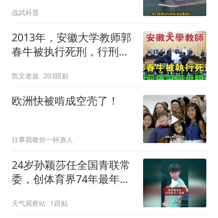
第二个霍尔木兹
战武科普
2013年，安徽大学教师郭
春牛被执行死刑，行刑前
痛哭与母亲告
凯文老族
203跟贴
欧洲快被啃成空壳了！
往事我敬你一杯酒人
24岁孙颖莎任全国青联常
委，创体育界74年最年轻
纪录
天气观察站
1跟贴