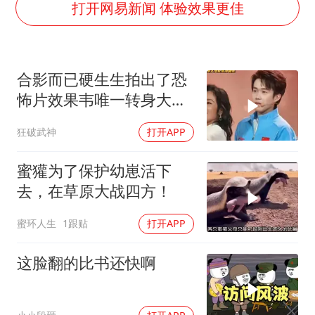
日韩股市高开跳水 SK海力士下挫转跌
打开网易新闻 体验效果更佳
台风白海豚最新路径研判来了
OpenAI为免费用户升级GPT-5.6 Luna
合影而已硬生生拍出了恐
船舶避风项目停工 多地全力防台风
怖片效果韦唯一转身大头
我国编制完成新版全月地质图
差点没站住
狂破武神
打开APP
“深圳地面沉降致车辆损坏”不实
男子结婚8年发现3个女儿均非亲生
蜜獾为了保护幼崽活下
奋进开新局 实干挑大梁
去，在草原大战四方！
蜜环人生
1跟贴
打开APP
这脸翻的比书还快啊