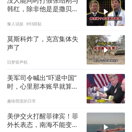
没人能同时打假张绍刚与
韩红，除非他是是撒贝
宁！
豫人说娱
693跟贴
莫斯科炸了，克宫集体失
声了
旧梦留声机
美军司令喊出“吓退中国”
时，心里那本账早就算清
楚了
趣味萌宠的日常
美伊交火打醒菲律宾！菲
外长表态，南海不能变成