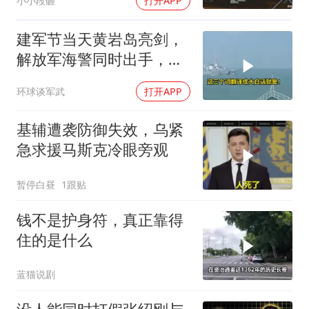
小小段砸
打开APP
建军节当天黄岩岛亮剑，
解放军海警同时出手，菲
律宾的挑衅该收场了
环球谈军武
打开APP
基辅遭袭防御失效，乌紧
急求援马斯克冷眼旁观
暂停白昼
1跟贴
钱不是护身符，真正靠得
住的是什么
蓝猫说剧