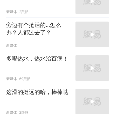
新媒体
2跟贴
旁边有个抢活的…怎么
办？人都过去了？
新媒体
多喝热水，热水治百病！
新媒体
69跟贴
这滑的挺远的哈，棒棒哒
新媒体
2跟贴