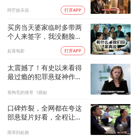
果哥哥一家找上门
阿芒娱乐说
打开APP
买房当天婆家临时多带两
个人来签字，我没翻脸，
银行经理刚开口，他们全
起喜电影
打开APP
慌了
太震撼了！有史以来看得
最过瘾的犯罪悬疑神作！
三刷了，巨爽无比
剪狗毛的倩哥
1跟贴
口碑炸裂，全网都在夸这
部悬疑片好看，全程让人
脊背发凉
雨哥到处跑