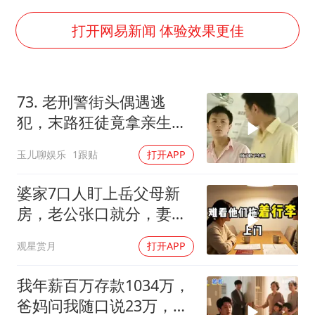
酒店回应车内过夜被收150元
网传《披荆斩棘2026》名单
打开网易新闻 体验效果更佳
牛津大学一纸声明甩不了锅
女主硬加吻戏短剧已下架
73. 老刑警街头偶遇逃
香港宏福苑火灾或由烟头引起
犯，末路狂徒竟拿亲生儿
浙江台州《告全体市民书》
子当作人质落网！
玉儿聊娱乐
1跟贴
打开APP
人民的健康、体质、幸福一脉相承
婆家7口人盯上岳父母新
房，老公张口就分，妻子
甩6个字全场僵住
观星赏月
打开APP
我年薪百万存款1034万，
爸妈问我随口说23万，结