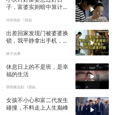
子，富婆实则暗中算计，
结局令人唏嘘
尚悦电影
1跟贴
出差回家发现门被婆婆换
锁，我平静拿出手机，半
小时后婆家慌了
林子说事
休息日上的不是班，是幸
福的生活
萌萌酱追剧
1跟贴
女孩不小心和富二代发生
碰撞，不料走上人生巅峰