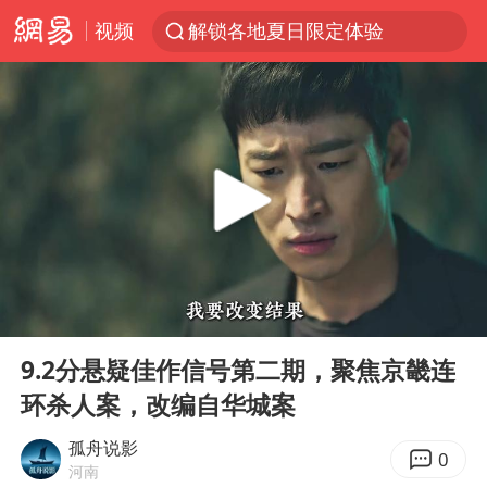
视频
解锁各地夏日限定体验
西湖突现狂风暴雨 游客瞬间被浇透
男童模仿奥特曼从高处跳下致骨折
富婆带资进组给自己硬加60多场吻戏
河南重大刑事案嫌疑人落网
黄金创今年来最大单周涨幅
名创优品一次性内裤 颜面尽失
00:00
26:09
视频丨中国东方电气集团原党组副书记、董事宋致远被查
Play
Ent
full
金饰克价一夜涨回1300元
9.2分悬疑佳作信号第二期，聚焦京畿连
环杀人案，改编自华城案
梁家辉：到内地拍戏不是北上是回归
白海豚将正面袭击贯穿浙江
孤舟说影
0
河南