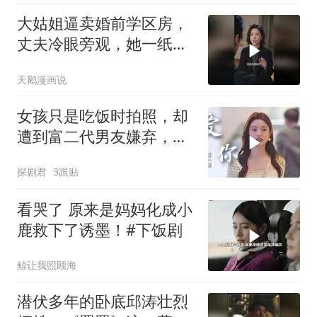
大姑姐逼卖婚前学区房，
丈夫冷眼旁观，她一纸协
议让婆家傻眼
天鹅漫画说
女孩只是吃饭时拍照，却
遭到富二代男友嫌弃，下
秒做法意外
探剧君
3跟贴
看哭了 原来是妈妈化成小
鹿救下了诱墨！#下饭剧
鲸让我照顾海
潜伏多年的卧底邱涛壮烈