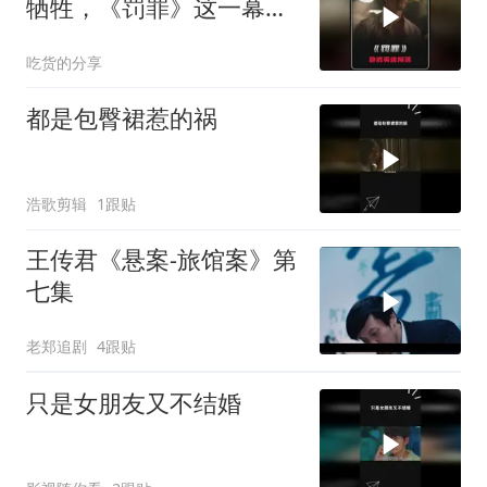
牺牲，《罚罪》这一幕看
哭多少人
吃货的分享
都是包臀裙惹的祸
浩歌剪辑
1跟贴
王传君《悬案-旅馆案》第
七集
老郑追剧
4跟贴
只是女朋友又不结婚