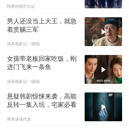
阿胖的摆烂日记
男人还没当上大王，就急
着赏赐三军
清风电影记
1跟贴
女孩带老板回家吃饭，刚
进门飞来一条鱼
清风电影记
1跟贴
悬疑韩剧惊悚来袭，高能
反转一集入坑，宅家必看
黑哥讲现代史