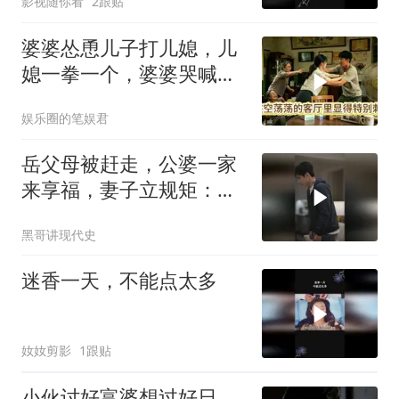
影视随你看
2跟贴
婆婆怂恿儿子打儿媳，儿
媳一拳一个，婆婆哭喊：
她藏得太深了
娱乐圈的笔娱君
岳父母被赶走，公婆一家
来享福，妻子立规矩：谁
的父母谁负责
黑哥讲现代史
迷香一天，不能点太多
奻奻剪影
1跟贴
小伙讨好富婆想过好日