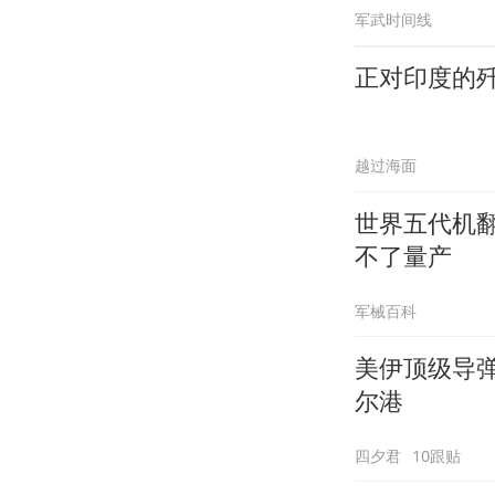
军武时间线
正对印度的歼
越过海面
世界五代机
不了量产
军械百科
️美伊顶级导
尔港
四夕君
10跟贴