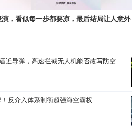
郑丽文：台湾从来没有“独立”过
几元成本的AI广告导致千万市值蒸发
表演，看似每一步都要凉，最后结局让人意外
浙江台州《告全体市民书》
酒店回应车内过夜被收150元
上半年国内手机销量TOP30出炉
梁家辉百花奖演讲落泪
速逼近导弹，高速拦截无人机能否改写防空
人民的健康、体质、幸福一脉相承
牌！反介入体系制衡超强海空霸权