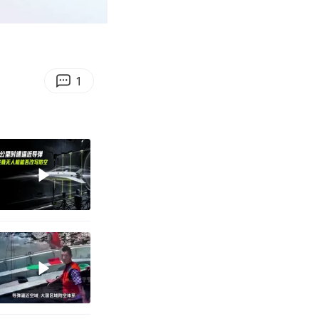
00:12
Enter
fullscreen
1