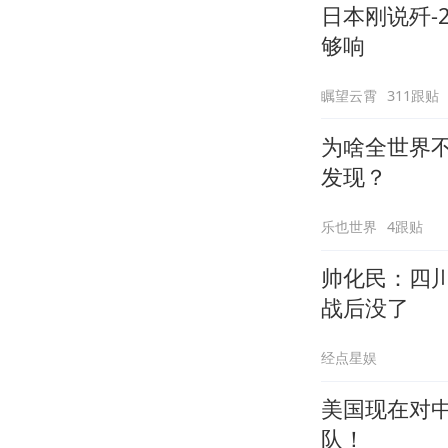
日本刚说歼-
够响
瞩望云霄
311跟贴
为啥全世界
发现？
乐也世界
4跟贴
帅化民：四
战后没了
经点星娱
美国现在对
队！