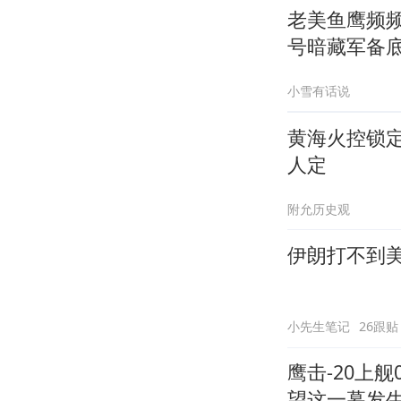
老美鱼鹰频
号暗藏军备
小雪有话说
黄海火控锁
人定
附允历史观
伊朗打不到
小先生笔记
26跟贴
鹰击-20上
望这一幕发