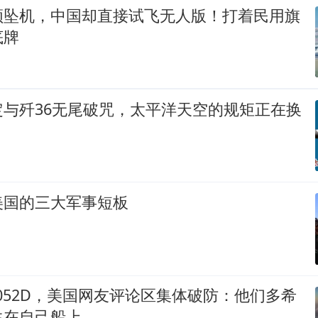
频坠机，中国却直接试飞无人版！打着民用旗
底牌
定与歼36无尾破咒，太平洋天空的规矩正在换
美国的三大军事短板
舰052D，美国网友评论区集体破防：他们多希
生在自己船上