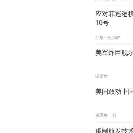
应对菲巡逻
10号
红颜一笑为醉
美军炸巨舰示
温柔度
美国敢动中
感恩每一刻
俄制航发技