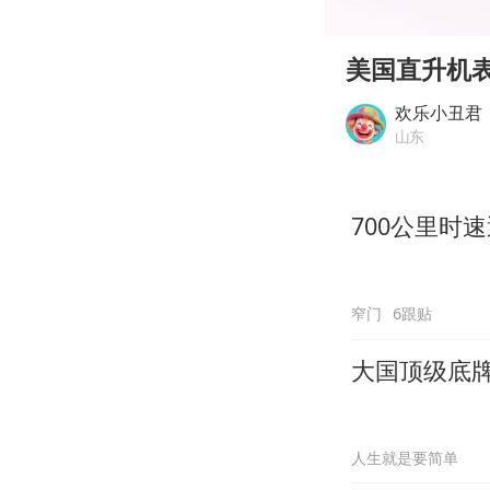
00:00
Play
美国直升机
欢乐小丑君
山东
700公里时
窄门
6跟贴
大国顶级底
人生就是要简单