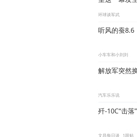
环球谈军武
听风的蚕8.
小车车和小刘刘
解放军突然
汽车乐乐说
歼-10C“
文昌每日谈
1跟贴