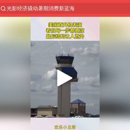
光影经济撬动暑期消费新蓝海
《欢迎来龙餐馆》口碑
情侣福建平潭拍日出时坠崖
西湖突现狂风暴雨 游客瞬间被浇透
“不怕六爷挂得多 就怕六爷挂一颗”
视频丨中国东方电气集团原党组副书记、董事宋致远
杭州全市有序停课
直击东北超：哈尔滨vs通辽
香港宏福苑火灾或由烟头引起
白海豚将正面袭击贯穿浙江
36岁男演员成景区NPC后人气爆棚