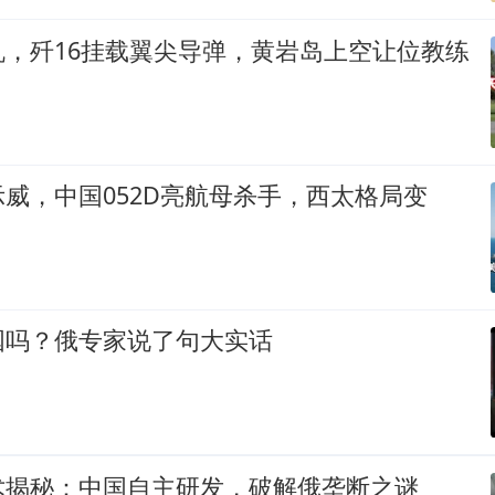
机，歼16挂载翼尖导弹，黄岩岛上空让位教练
威，中国052D亮航母杀手，西太格局变
国吗？俄专家说了句大实话
术揭秘：中国自主研发，破解俄垄断之谜