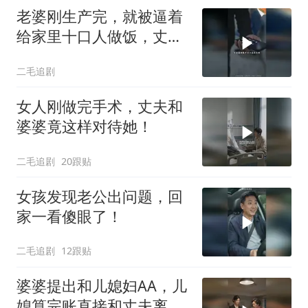
老婆刚生产完，就被逼着
给家里十口人做饭，丈夫
傻眼了！
二毛追剧
女人刚做完手术，丈夫和
婆婆竟这样对待她！
二毛追剧
20跟贴
女孩发现老公出问题，回
家一看傻眼了！
二毛追剧
12跟贴
婆婆提出和儿媳妇AA，儿
媳算完账直接和丈夫离