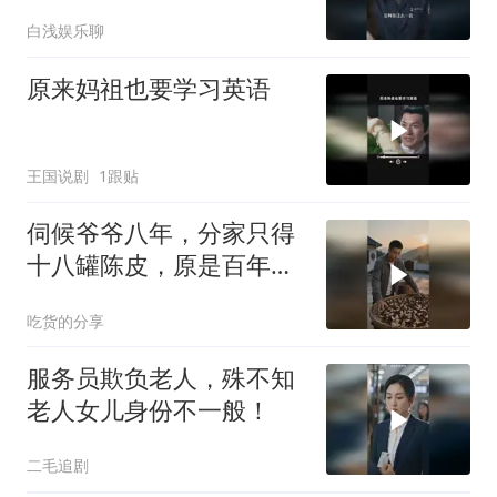
身份惊呆众人
白浅娱乐聊
原来妈祖也要学习英语
王国说剧
1跟贴
伺候爷爷八年，分家只得
十八罐陈皮，原是百年传
家宝，兄弟疯抢
吃货的分享
服务员欺负老人，殊不知
老人女儿身份不一般！
二毛追剧