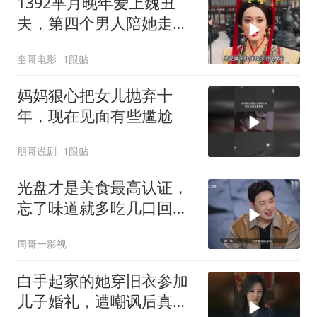
1392芈月晚年爱上魏丑
夫，第四个男人陪她走完
一生，芈月传迎来大结
奎哥电影
1跟贴
局！
妈妈狠心把女儿抛弃十
年，现在见面有些尴尬
朋哥说剧
1跟贴
光盘才是美食最高认证，
忘了味道就多吃几口回
忆！
周哥一影视
白手起家的她穿旧衣参加
儿子婚礼，遭嘲讽后真实