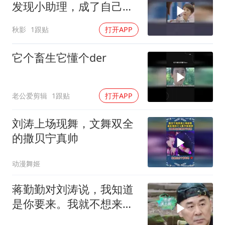
发现小助理，成了自己的
上司
秋影
1跟贴
打开APP
它个畜生它懂个der
老公爱剪辑
1跟贴
打开APP
刘涛上场现舞，文舞双全
的撒贝宁真帅
动漫舞姬
蒋勤勤对刘涛说，我知道
是你要来。我就不想来
了，听她说是因为什么