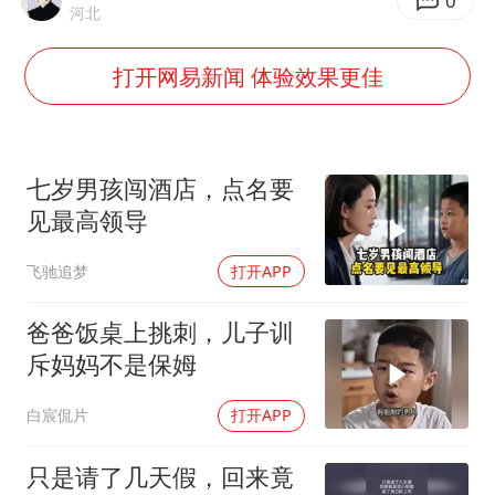
0
河北
27岁女子成组织卖淫集团主犯被通缉
打开网易新闻 体验效果更佳
“China Cool”成海外热词
房主任回应争议
把党建设得更加坚强有力
七岁男孩闯酒店，点名要
宇树科技王兴兴身家有望超200亿元
见最高领导
中国养老床位“三连降”
飞驰追梦
打开APP
哪吒汽车南宁工厂设备降价20%拍卖
爸爸饭桌上挑刺，儿子训
奋进开新局 实干挑大梁
斥妈妈不是保姆
白宸侃片
打开APP
只是请了几天假，回来竟