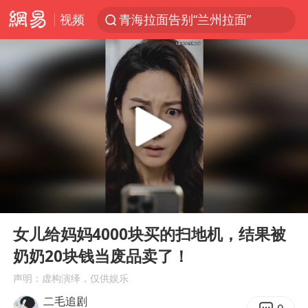
青海拉面告别“兰州拉面”
视频
台风白海豚登陆地点更新
以“新”破局 首发经济点亮城市消费活力
台风白海豚进入48小时警戒线
中方回应是否在太平洋海底开采稀土
台风白海豚影响中国已成定局
佛得角门将亮相智利俱乐部主场
00:00
11:05
看守所辅警收受10万获刑1年
Play
Ent
陈熠叫医疗暂停被驳回 带伤遭逆转
full
女儿给妈妈4000块买的扫地机，结果被
多地要求领导干部带头休假
奶奶20块钱当废品卖了！
U17国足1分钟轰2球
声明：虚构演绎，仅供娱乐
二毛追剧
今年已有4位周星驰电影配角去世