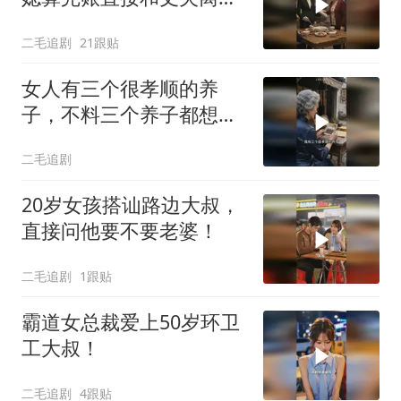
婚！
二毛追剧
21跟贴
女人有三个很孝顺的养
子，不料三个养子都想害
她！
二毛追剧
20岁女孩搭讪路边大叔，
直接问他要不要老婆！
二毛追剧
1跟贴
霸道女总裁爱上50岁环卫
工大叔！
二毛追剧
4跟贴