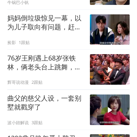
牛锅巴小钒
妈妈倒垃圾惊见一幕，以
为儿子取向有问题，赶忙
撮合儿子女友
捡影
1跟贴
76岁王刚遇上68岁张铁
林，俩老头台上跳舞，笑
疯刘涛
辉哥说动漫
2跟贴
曲父的慈父人设，一套别
墅就戳穿了
波小妞解说
3跟贴