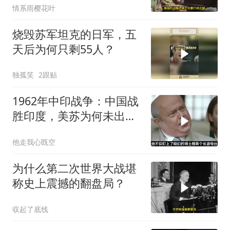
情系雨樱花叶
烧毁苏军坦克的日军，五
天后为何只剩55人？
独孤笑
2跟贴
1962年中印战争：中国战
胜印度，美苏为何未出兵
相助
他走我心既空
为什么第二次世界大战堪
称史上震撼的翻盘局？
収起了底线