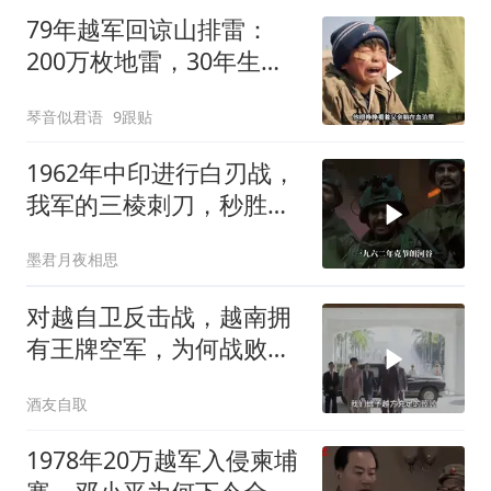
79年越军回谅山排雷：
200万枚地雷，30年生死
噩梦
琴音似君语
9跟贴
1962年中印进行白刃战，
我军的三棱刺刀，秒胜印
军的狗腿刀
墨君月夜相思
对越自卫反击战，越南拥
有王牌空军，为何战败也
不动用
酒友自取
1978年20万越军入侵柬埔