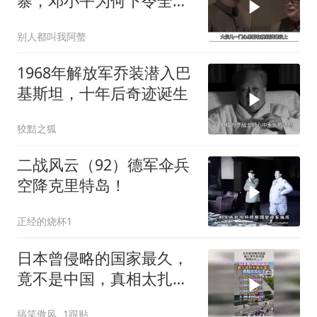
寨，邓小平为何下令全军
准备反击？
别人都叫我阿螫
1968年解放军乔装潜入巴
基斯坦，十年后奇迹诞生
狡黠之狐
二战风云（92）德军伞兵
空降克里特岛！
正经的烧杯1
日本曾侵略的国家最久，
竟不是中国，真相太扎心
了！
搞笑傲风
1跟贴