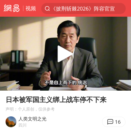
《披荆斩棘2026》阵容官宣
视频
夏日经济乘热而上 消费市场向新而行
白海豚对华东华北影响会大于巴威
于东来回应胖东来近25年老店年底关闭
以拒绝“和平委员会”的加沙和平计划
浙江省甬江发生2026年第1号洪水
独闯南太行的失联女生最后轨迹已确认
美将每月供乌爱国者拦截导弹
00:00
05:58
全球最大级别运输船通过长江大桥
Play
Ent
full
日本被军国主义绑上战车停不下来
央视新主播李秋莹母校发文祝贺
声明：个人原创，仅供参考
上门女婿出轨女邻居多年被判重婚罪
人类文明之光
16
国足U17与阿森纳决赛取消 并列冠军
四川