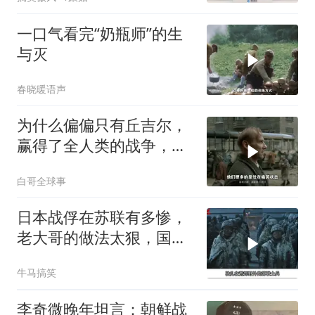
一口气看完“奶瓶师”的生
与灭
春晓暖语声
为什么偏偏只有丘吉尔，
赢得了全人类的战争，却
输给了自己人？
白哥全球事
日本战俘在苏联有多惨，
老大哥的做法太狠，国人
大呼解恨
牛马搞笑
李奇微晚年坦言：朝鲜战