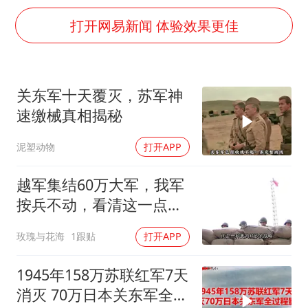
香港刷新1884年以来最高气温纪录
打开网易新闻 体验效果更佳
上海全力守护市民“菜篮子”
暑期研学游升温 在旅途中增长知识
猫咪过火把节被抹成黑猫
关东军十天覆灭，苏军神
速缴械真相揭秘
宝妈给四胞胎取名平安喜乐
BLG经理辟谣Bin离队
泥塑动物
打开APP
总书记点赞的非遗苗绣焕发新生机
越军集结60万大军，我军
按兵不动，看清这一点便
知越南必败
玫瑰与花海
1跟贴
打开APP
1945年158万苏联红军7天
消灭 70万日本关东军全过