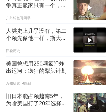
争真正赢家只有一个，不
是美国
户外钓鱼哥阿旱
人类史上几乎没有，第二
个领先像他一样，斯大林
到底有多可怕？
回轮历史
美国曾想用250颗氢弹炸
出运河：疯狂的犁头计划
万物研究
4跟贴
旧日本能占领越南5年，
为啥美国打了20年选择撤
军？