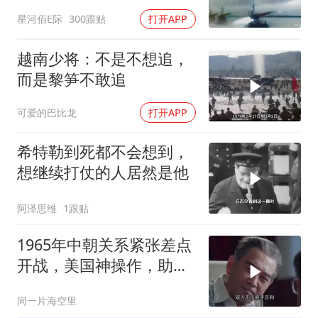
程影像
星河佰E际
300跟贴
打开APP
越南少将：不是不想追，
而是黎笋不敢追
可爱的巴比龙
打开APP
希特勒到死都不会想到，
想继续打仗的人居然是他
阿泽思维
1跟贴
1965年中朝关系紧张差点
开战，美国神操作，助两
国化解危机
同一片海空里