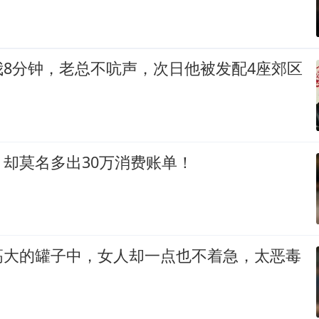
我8分钟，老总不吭声，次日他被发配4座郊区
却莫名多出30万消费账单！
高大的罐子中，女人却一点也不着急，太恶毒