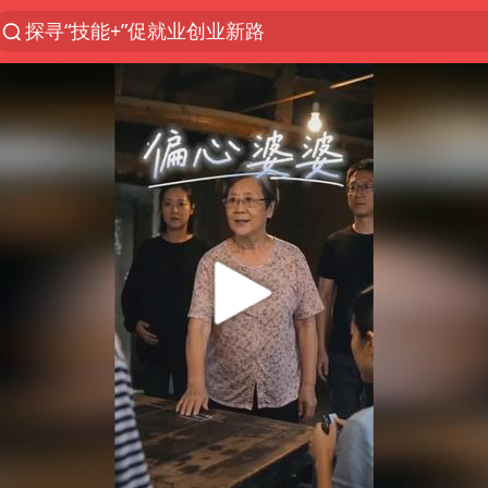
探寻“技能+”促就业创业新路
长城H10正式上市
维持强台风级！白海豚直奔华东沿海
山东日照市委副书记王峰被查
印度暴发金迪普拉病毒
41岁女子为鼓励女儿考上985研究生
美国退回1000亿美元关税
24小时不关空调 电费反而更低？
“事业单位招聘不是人情买卖”
涨价1元的冰红茶 两年少赚了15亿
小伙靠AI减肥 45天瘦40斤进了ICU
李亚鹏向地铁吐血女孩捐99999元