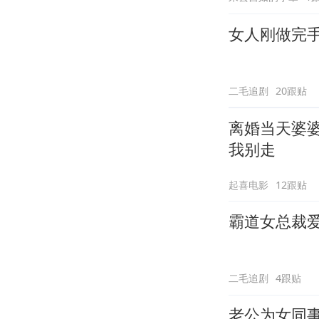
女人刚做完
二毛追剧
20跟贴
离婚当天婆
我别走
起喜电影
12跟贴
霸道女总裁爱
二毛追剧
4跟贴
老公为女同