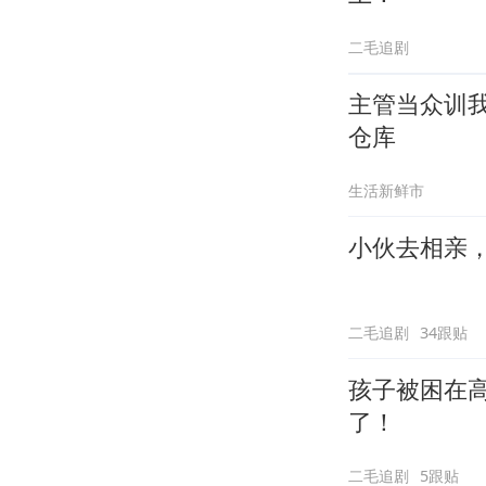
二毛追剧
主管当众训
仓库
生活新鲜市
小伙去相亲，
二毛追剧
34跟贴
孩子被困在
了！
二毛追剧
5跟贴