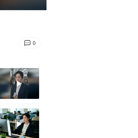
06:28
Enter
fullscreen
0