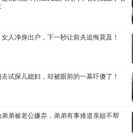
车
，女人净身出户，下一秒让前夫追悔莫及！
妈去试探儿媳妇，却被眼前的一幕吓傻了！
助弟弟被老公嫌弃，弟弟有事难道亲姐不帮