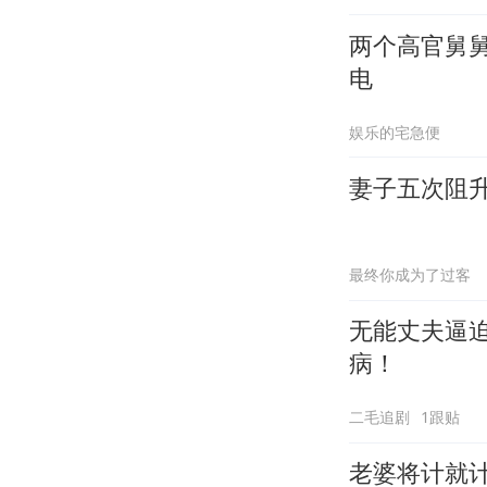
两个高官舅
电
娱乐的宅急便
妻子五次阻
最终你成为了过客
无能丈夫逼
病！
二毛追剧
1跟贴
老婆将计就