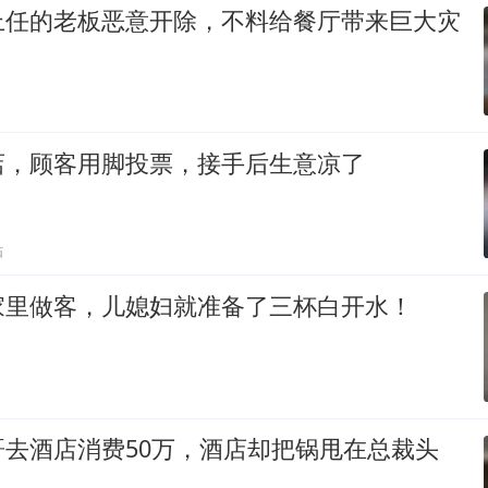
上任的老板恶意开除，不料给餐厅带来巨大灾
店，顾客用脚投票，接手后生意凉了
贴
家里做客，儿媳妇就准备了三杯白开水！
哥去酒店消费50万，酒店却把锅甩在总裁头