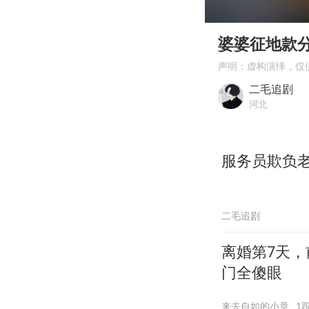
00:00
Play
婆婆征地款分
声明：虚构演绎，仅
二毛追剧
河北
服务员欺负
二毛追剧
离婚第7天，
门全傻眼
来去自如的小章
1