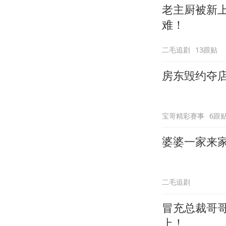
老主厨被新
难！
二毛追剧
13跟贴
房东毁约夺
宝哥精彩赛事
6跟
婆婆一家来
二毛追剧
冒充总裁哥
上！