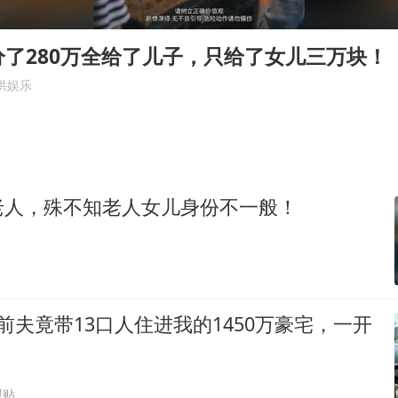
新华社权威快报|我国编制完成新版全月地质图
了280万全给了儿子，只给了女儿三万块！
80后女柜员逆袭成4200亿银行副行长
供娱乐
山东财大教授刘海明逝世 终年38岁
银行午休1.5小时 留个窗口行不行
李嫣近照曝光
总书记关心百姓身边这些民生大事
老人，殊不知老人女儿身份不一般！
前夫竟带13口人住进我的1450万豪宅，一开
跟贴