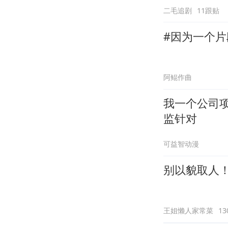
二毛追剧
11跟贴
#因为一个片
阿鲲作曲
我一个公司
监针对
可益智动漫
别以貌取人
王姐懒人家常菜
1