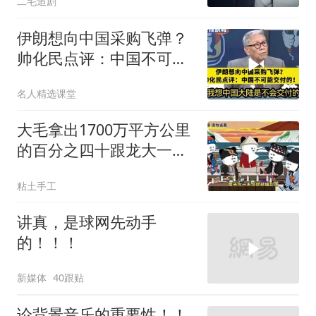
二毛追剧
伊朗想向中国采购飞弹？
帅化民点评：中国不可能
交付！
名人精选课堂
大毛拿出1700万平方公里
的百分之四十跟龙大一起
开发[震惊][震惊]
粘土手工
讲真，是球网先动手
的！！！
新媒体
40跟贴
论背景音乐的重要性！！