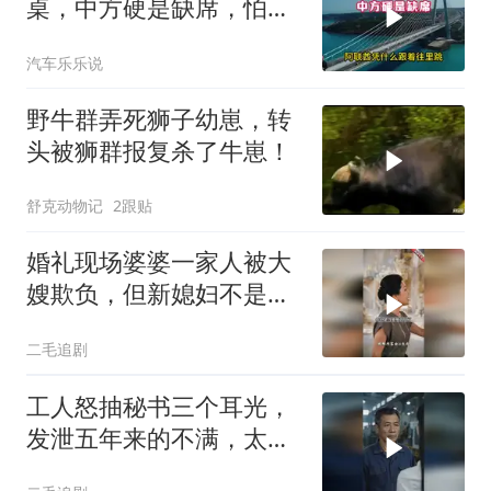
桌，中方硬是缺席，怕得
罪伊朗？格局小了
汽车乐乐说
野牛群弄死狮子幼崽，转
头被狮群报复杀了牛崽！
舒克动物记
2跟贴
婚礼现场婆婆一家人被大
嫂欺负，但新媳妇不是好
惹的！
二毛追剧
工人怒抽秘书三个耳光，
发泄五年来的不满，太解
气了！