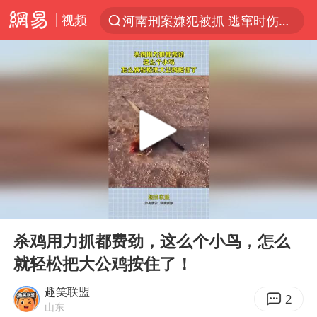
视频
河南刑案嫌犯被抓 逃窜时伤害多人
光影经济撬动暑期消费新蓝海
马克·艾伦退出斯诺克中国公开赛
新疆优化调整景区内自驾服务费
上四休三，但降薪1000元，你接受吗？
央视新主播李秋莹孙亚鹏亮相
情侣平潭拍日出坠崖1死1伤
00:00
00:12
老挝国会主席赛宋蓬逝世
Play
Ent
full
黄金牛市回来了吗
杀鸡用力抓都费劲，这么个小鸟，怎么
就轻松把大公鸡按住了！
茅台部分直营店飞天茅台提价
全民健身事业高质量发展
趣笑联盟
2
山东