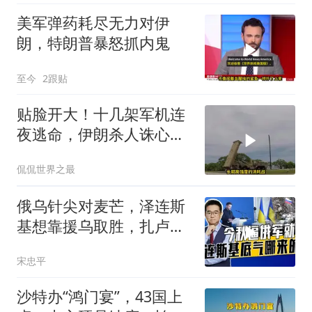
美军弹药耗尽无力对伊
朗，特朗普暴怒抓内鬼
至今
2跟贴
贴脸开大！十几架军机连
夜逃命，伊朗杀人诛心，
老底被当地人掀翻
侃侃世界之最
俄乌针尖对麦芒，泽连斯
基想靠援乌取胜，扎卢日
内道出乌军真相
宋忠平
沙特办“鸿门宴”，43国上