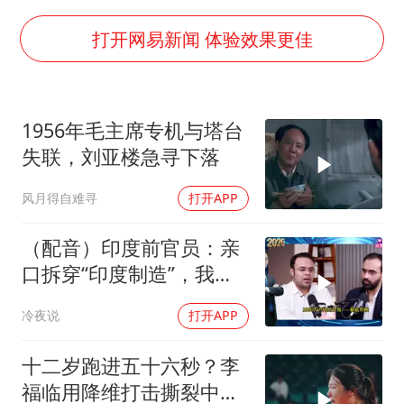
台当局重金为“台独”织“皇帝新衣”
几元成本的AI广告导致千万市值蒸发
打开网易新闻 体验效果更佳
《欢迎来龙餐馆》口碑
白海豚将正面袭击贯穿浙江
1956年毛主席专机与塔台
酒店回应车内过夜被收150元
失联，刘亚楼急寻下落
杭州全市有序停课
风月得自难寻
打开APP
商场现钱学森巨幅海报 负责人回应
乐享全民健身 共筑健康中国
（配音）印度前官员：亲
口拆穿“印度制造”，我们
只有组装能力，算不上真
冷夜说
打开APP
正的工业制造
十二岁跑进五十六秒？李
福临用降维打击撕裂中国