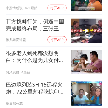
田径！
小蜜情感说
471跟贴
打开APP
菲方挑衅行为，倒逼中国
完成最终布局，三张王牌
现身黄岩岛
雅儿姐爱追剧
打开APP
很多老人到死都没想明
白：为什么越为儿女付
出，晚年越煎熬？
阿泽思维
4跟贴
巴边境列装SH-15远程火
炮，72公里射程吃惊印度
媒体
悬崖那枝花