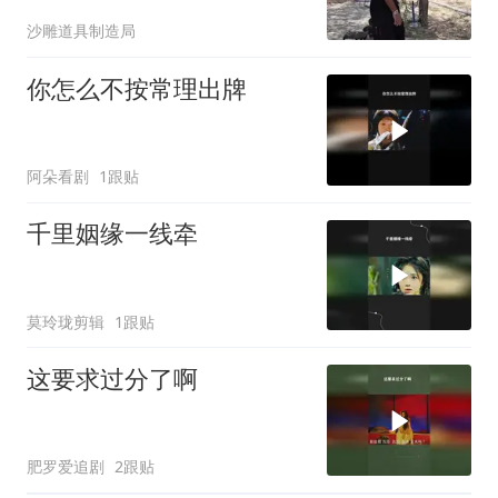
沙雕道具制造局
你怎么不按常理出牌
阿朵看剧
1跟贴
千里姻缘一线牵
莫玲珑剪辑
1跟贴
这要求过分了啊
肥罗爱追剧
2跟贴