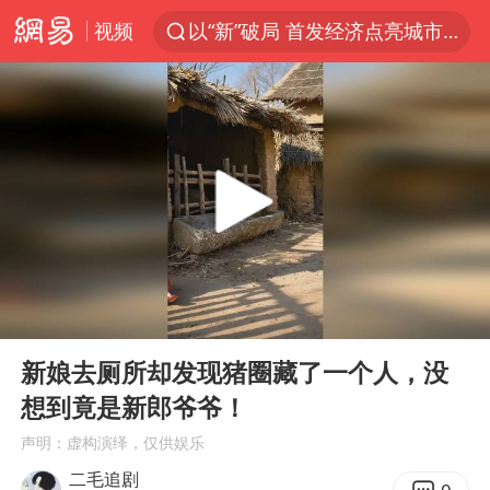
视频
以“新”破局 首发经济点亮城市消费活力
U17国足三战全胜
47岁妈妈突然产女 26岁女儿：很震惊
男子结婚8年发现3个女儿均非亲生
OpenAI为免费用户升级GPT-5.6 Luna
我国编制完成新版全月地质图
台风白海豚最新路径研判来了
00:00
10:58
对话重庆地铁吐血女孩
Play
Ent
full
毛宁转发梯田音乐会视频海外网友赞叹
新娘去厕所却发现猪圈藏了一个人，没
想到竟是新郎爷爷！
巡查组提问 工作人员偷用手机查答案
声明：虚构演绎，仅供娱乐
代人信访被判寻衅滋事案被告人获国赔
二毛追剧