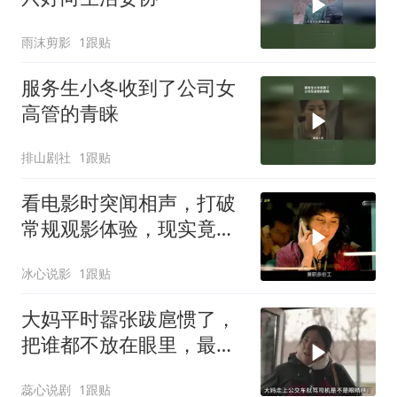
雨沫剪影
1跟贴
服务生小冬收到了公司女
高管的青睐
排山剧社
1跟贴
看电影时突闻相声，打破
常规观影体验，现实竟如
此奇妙.mov
冰心说影
1跟贴
大妈平时嚣张跋扈惯了，
把谁都不放在眼里，最后
却为自己的行为买单
蕊心说剧
1跟贴