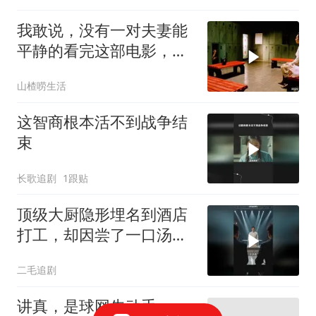
我敢说，没有一对夫妻能
平静的看完这部电影，太
真实了！！
山楂唠生活
这智商根本活不到战争结
束
长歌追剧
1跟贴
顶级大厨隐形埋名到酒店
打工，却因尝了一口汤罚
款2000！
二毛追剧
讲真，是球网先动手