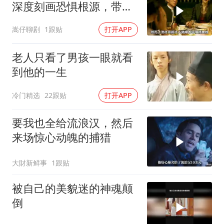
深度刻画恐惧根源，带你
体验心灵冲击
嵩仔聊剧
1跟贴
打开APP
老人只看了男孩一眼就看
到他的一生
冷门精选
22跟贴
打开APP
要我也全给流浪汉，然后
来场惊心动魄的捕猎
大財新鲜事
1跟贴
被自己的美貌迷的神魂颠
倒