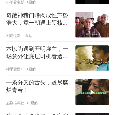
小羊看电影
1跟贴
奇葩神猪门嗜肉成性声势
浩大，竟一朝遇上硬核江
湖女侠
剧说侃影
1跟贴
本以为遇到开明雇主，一
场意外让底层司机看透人
性
神手甜西吖
1跟贴
一条分叉的舌头，道尽糜
烂青春！
热剧推荐社
19跟贴