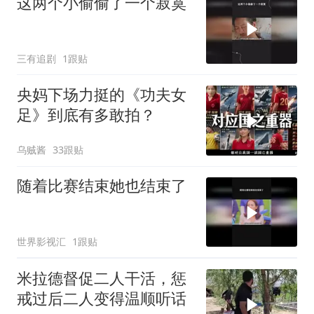
这两个小偷偷了一个寂寞
三有追剧
1跟贴
央妈下场力挺的《功夫女
足》到底有多敢拍？
乌贼酱
33跟贴
随着比赛结束她也结束了
世界影视汇
1跟贴
米拉德督促二人干活，惩
戒过后二人变得温顺听话