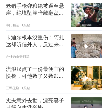
老猎手枪弹粮绝被逼至悬
崖，绝境坠崖暗藏翻盘之
计
冷门精选
1跟贴
卡迪尔根本没重伤！阿扎
达却听信外人，反过来埋
怨米娜
户外钓鱼哥阿旱
流浪汉点了一份最便宜的
快餐，可他数了又数却发
现还是差一块钱
三鸭侃剧
1跟贴
丈夫意外去世，漂亮妻子
只好向生活妥协