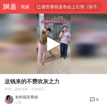
视频
唐田赛前发布会上引用《孙子兵法》
陈思诚零点晒照为佟丽娅庆生
郑丽文：台湾从来没有“独立”过
央视新主播李秋莹孙亚鹏亮相
情侣在平潭拍日出时坠崖致一死一伤
梁家辉：到内地拍戏不是北上是回归
泰国初中生饮弹自尽前开了26枪
00:00
00:16
36岁男演员成景区NPC后人气爆棚
Play
Ent
full
新疆优化调整景区内自驾服务费
这钱来的不费吹灰之力
全民健身事业高质量发展
声明：虚构演绎，仅供娱乐
农村搞笑青姐
台当局重金为“台独”织“皇帝新衣”
0
山东