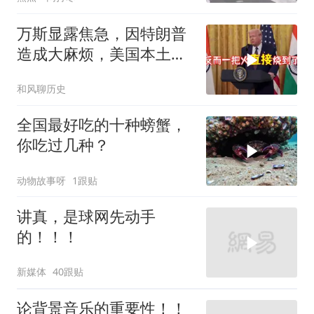
万斯显露焦急，因特朗普
造成大麻烦，美国本土有
受袭可能
和风聊历史
全国最好吃的十种螃蟹，
你吃过几种？
动物故事呀
1跟贴
讲真，是球网先动手
的！！！
新媒体
40跟贴
论背景音乐的重要性！！