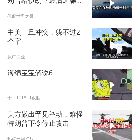
朗普给伊朗下最后通牒，
这盘棋下得真精
侃侃世界之最
中美一旦冲突，躲不过2
个字
原广工业
海绵宝宝解说6
十一1118
1跟贴
美方做出罕见举动，难怪
特朗普下令停止攻击
热点一网打尽