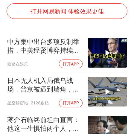
几元成本的AI广告导致千万市值蒸发
打开网易新闻 体验效果更佳
老挝国会主席赛宋蓬逝世
茅台部分直营店飞天茅台提价
白海豚将正面袭击贯穿浙江
中方集中出台多项反制举
酒店回应车内过夜被收150元
措，中美经贸博弈持续升
乐享全民健身 共筑健康中国
级
糖逗在娱乐
打开APP
日本无人机入局俄乌战
场，普京被逼到墙角，这
场仗只剩下死战一条路
星空解密站
2128跟贴
打开APP
蒋介石临终前坦白直言：
他这一生惧怕两个人，却