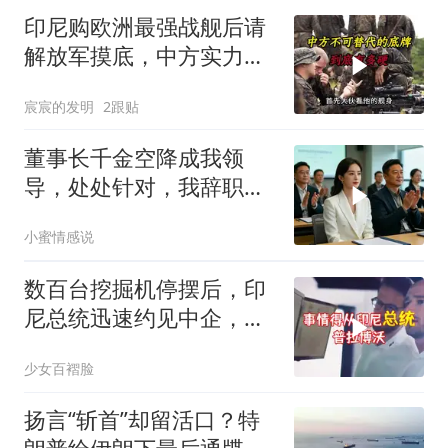
印尼购欧洲最强战舰后请
解放军摸底，中方实力几
何？
宸宸的发明
2跟贴
董事长千金空降成我领
导，处处针对，我辞职
后，3个月公司损失数亿
小蜜情感说
数百台挖掘机停摆后，印
尼总统迅速约见中企，试
图化解困境
少女百褶脸
扬言“斩首”却留活口？特