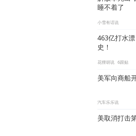
睡不着了
小雪有话说
463亿打水
史！
花狸胡说
6跟贴
美军向商船
汽车乐乐说
美取消打击第