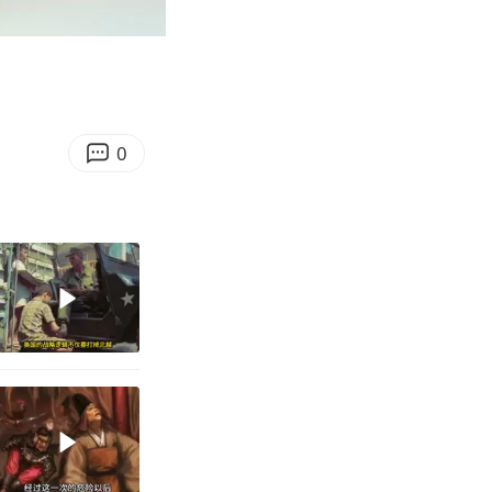
00:23
Enter
fullscreen
0