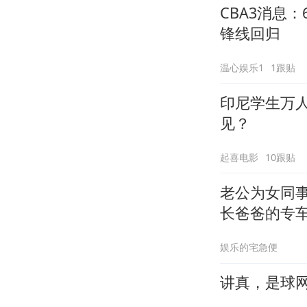
CBA3消息
锋线回归
温心娱乐1
1跟贴
印尼学生万
见？
起喜电影
10跟贴
老公为女同
长爸爸的专
娱乐的宅急便
讲真，是球