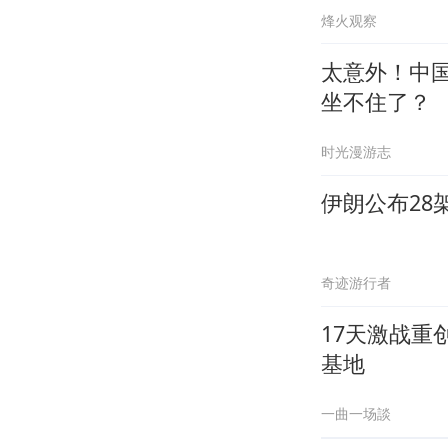
烽火观察
太意外！中
坐不住了？
时光漫游志
伊朗公布28
奇迹游行者
17天激战
基地
一曲一场談