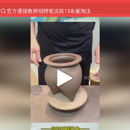
官方通报教师招聘笔试前13名被淘汰
河南撤回“领导带薪错峰休假”通知
泰国枪击案凶手先杀祖父母后行凶
A股三大股指收涨
台风“白海豚”体型变大！环流面积接近13个浙江那么
宇树科技中一签需缴款7.54万元
泰国校园枪击案死亡人数升至7人
四川宜宾市高县发生4.9级地震
“立秋的第一杯奶茶”又爆单了
国防部：中国军队坚决反制任何闹海挑衅图谋
台湾海峡南口北上船舶实施交通管制