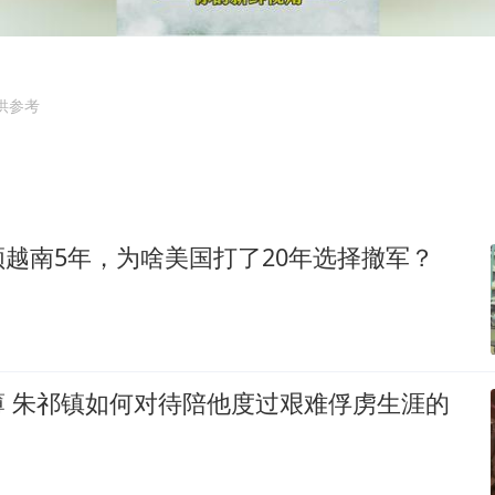
方程豹钛9新车申报
瑞众保险员工爆料公司违规行为
向鹏0-3不敌张本智和
供参考
命案逃犯躲进深山21年活得像野人
Meta重新支棱起来了吗
东方之约 相约未来
越南5年，为啥美国打了20年选择撤军？
薄 朱祁镇如何对待陪他度过艰难俘虏生涯的