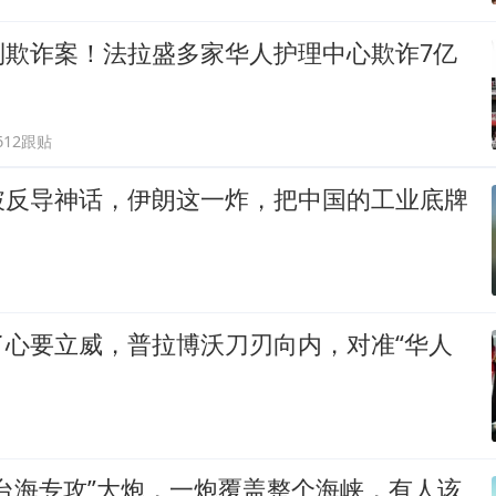
利欺诈案！法拉盛多家华人护理中心欺诈7亿
612跟贴
破反导神话，伊朗这一炸，把中国的工业底牌
了心要立威，普拉博沃刀刃向内，对准“华人
台海专攻”大炮，一炮覆盖整个海峡，有人该