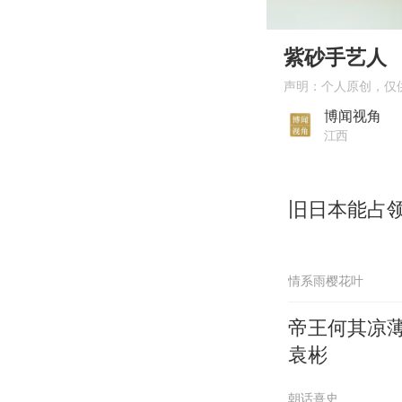
00:00
Play
紫砂手艺人
声明：个人原创，仅
博闻视角
江西
旧日本能占领
情系雨樱花叶
帝王何其凉
袁彬
朝话熹史