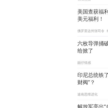
美国查获福
美元福利！
佛罗里达州张司令
六枚导弹捅
给掀了
靓仔情感
印尼总统铁
财阀”？
途南思维进化
解放军亮出“