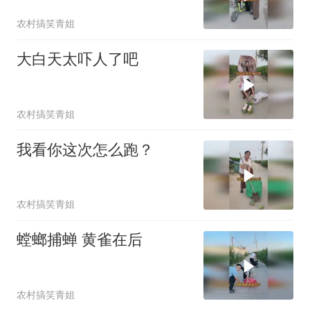
农村搞笑青姐
大白天太吓人了吧
农村搞笑青姐
我看你这次怎么跑？
农村搞笑青姐
螳螂捕蝉 黄雀在后
农村搞笑青姐