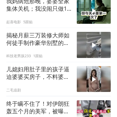
我妈病危那晚，婆婆全家
集体关机；我没闹只做1
事，6天后她打来电话：
起喜电影
5跟贴
你是不是疯了？
揭秘月薪三万装修大师如
何徒手制作豪华别墅的罗
马柱？
科技老男孩233
1跟贴
儿媳妇用肚子里的孩子逼
迫婆婆买房子，不料婆婆
的做法绝了！
二毛追剧
终于瞒不住了！对伊朗狂
轰五个月的美军，被曝出