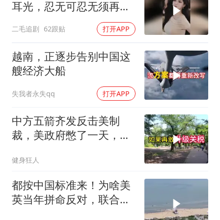
耳光，忍无可忍无须再
忍，太解气了！
二毛追剧
62跟贴
打开APP
越南，正逐步告别中国这
艘经济大船
失我者永失qq
打开APP
中方五箭齐发反击美制
裁，美政府憋了一天，最
后才回了四个字
健身狂人
都按中国标准来！为啥美
英当年拼命反对，联合国
反而全盘接受？