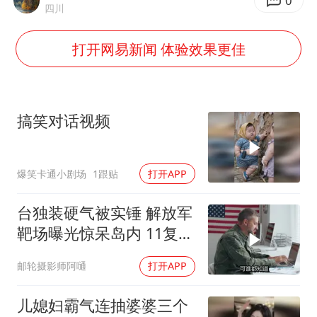
世界第1特鲁姆普斯诺克中国赛一轮游
0
四川
新疆一婚礼线上邀请引热议
打开网易新闻 体验效果更佳
《龙餐馆》 冲奖
国足U17与阿森纳决赛取消 并列冠军
上门女婿出轨女邻居多年被判重婚罪
搞笑对话视频
构建更高水平的全民健身公共服务体系
韩军前线部队连曝丑闻
爆笑卡通小剧场
1跟贴
打开APP
奋力开创中国式现代化建设新局面
台独装硬气被实锤 解放军
靶场曝光惊呆岛内 11复刻
台北城反登陆演练全公开
邮轮摄影师阿嗵
打开APP
儿媳妇霸气连抽婆婆三个