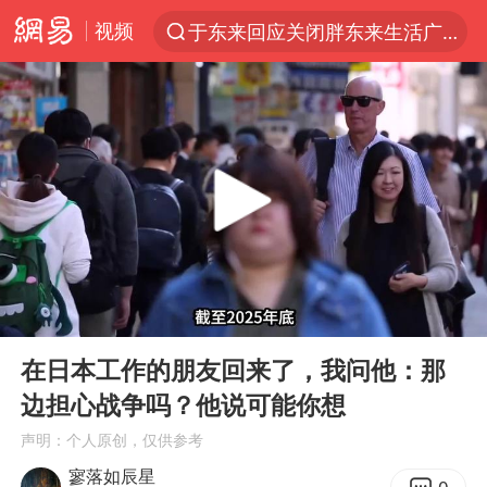
视频
于东来回应关闭胖东来生活广场店
上半年我国经营主体结构持续优化
白海豚登陆强度略强于巴威
《披荆斩棘2026》阵容官宣
杭州机场已取消航班388架次
浙江省委书记：该停下的坚决停下来
中国籍豪华游艇富商之子在泰国被杀
00:00
06:32
美将每月供乌爱国者拦截导弹
Play
Ent
full
白海豚北上或致京津冀暴雨
在日本工作的朋友回来了，我问他：那
边担心战争吗？他说可能你想
上海中心千吨“镇楼神器”摆动明显
声明：个人原创，仅供参考
10余省份将出现强风雨 局地特大暴雨
寥落如辰星