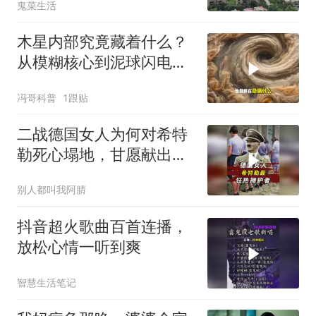
鬼菜生活
木星内部究竟藏着什么？
从模糊核心到泥球闪电，
重塑太阳系起源
冯哥科普
1跟贴
二战德国女人为何对希特
勒死心塌地，甘愿献出一
切？
别人都叫我阿腈
抖音超火歌曲百首连播，
放松心情一听到爽
智慧生活笔记