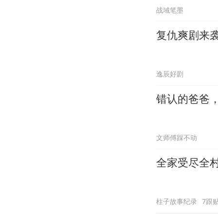
战域笔墨
复仇爽剧来
逸辰好剧
错认的爸爸
文师傅踩不动
全家受尽全
柱子故事纪录
7跟