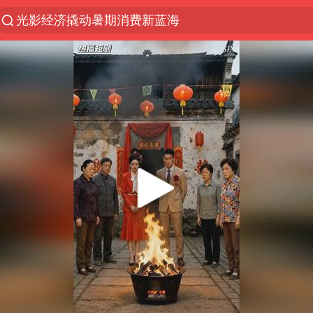
浙江上海等地有大雨或暴雨
新疆优化调整景区内自驾服务费
微信又有新功能，你可以“撤回”你的撤回了！
“新疆的交警怎么个个像我妈”
情侣平潭拍日出坠崖1死1伤
上四休三，但降薪1000元，你接受吗？
西湖突现狂风暴雨 游客瞬间被浇透
台当局重金为“台独”织“皇帝新衣”
白海豚将正面袭击贯穿浙江
《欢迎来龙餐馆》口碑
郑丽文：台湾从来没有“独立”过