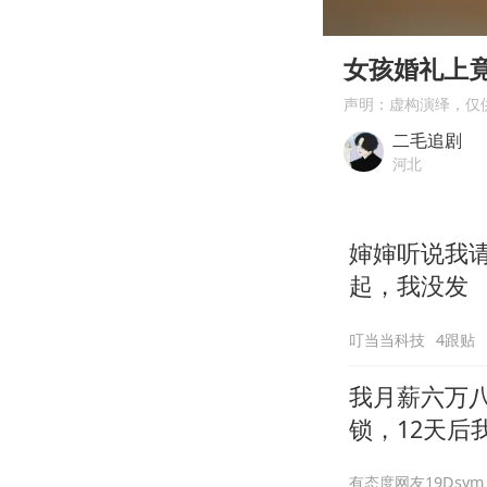
00:00
Play
女孩婚礼上
声明：虚构演绎，仅
二毛追剧
河北
婶婶听说我
起，我没发
叮当当科技
4跟贴
我月薪六万
锁，12天后
有态度网友19Dsym