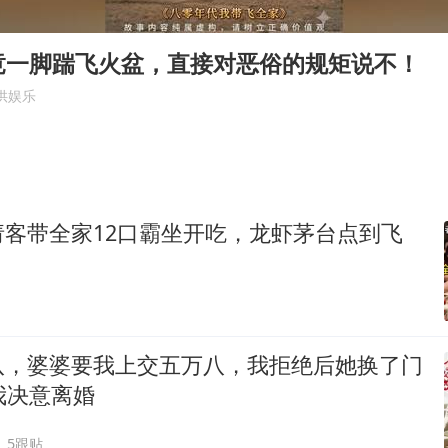
几元成本的AI广告导致千万市值蒸发
茅台部分直营店飞天茅台提价
竟一脚踹飞火盆，直接对恶俗的规矩说不！
酒店回应车内过夜被收150元
供娱乐
商场现钱学森巨幅海报 负责人回应
杭州全市有序停课
乐享全民健身 共筑健康中国
请客带全家12口霸坐开吃，龙虾茅台点到飞
八，婆婆要我上交五万八，我拒绝后她换了门
我决意离婚
5跟贴