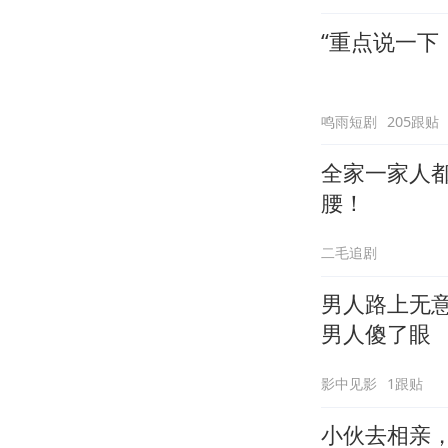
“重点说一下
鸣雨短剧
205跟贴
全家一家人
腰！
二毛追剧
男人路上无
男人傻了眼
影中见影
1跟贴
小伙去相亲