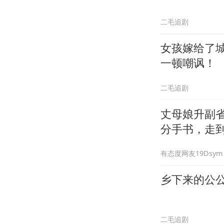
二毛追剧
女孩嫁给了
一顿嘲讽！
二毛追剧
丈母娘升副
分手书，走
有态度网友19Dsym
乡下来的公
二毛追剧