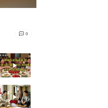
10:18
Enter
fullscreen
0