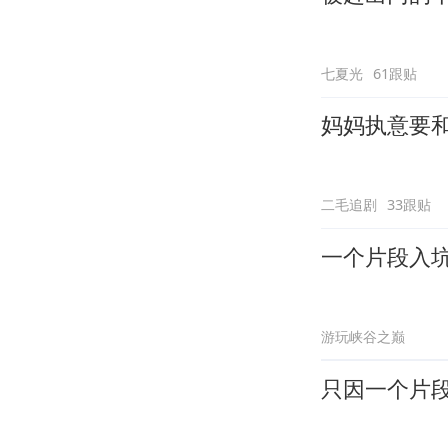
七夏光
61跟贴
妈妈执意要
二毛追剧
33跟贴
一个片段入
游玩峡谷之巅
只因一个片