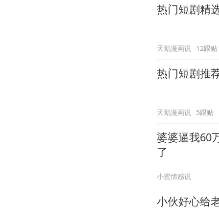
热门短剧精
天鹅漫画说
12跟贴
热门短剧推
天鹅漫画说
5跟贴
婆婆逼我60
了
小蜜情感说
小伙好心给