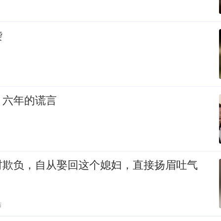
袭
，六年的谎言
村欺负，自从娶回这个媳妇，直接扬眉吐气
贴