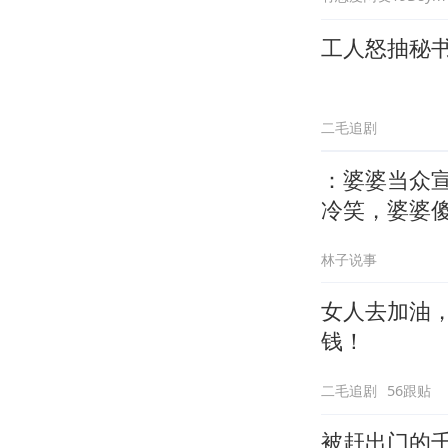
工人怒抽秘
二毛追剧
：婆婆当众
冷笑，婆婆
林子说事
女人去加油
钱！
二毛追剧
56跟贴
被赶出门的