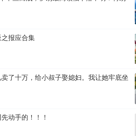
叛之报应合集
儿卖了十万，给小叔子娶媳妇。我让她牢底坐
网先动手的！！！