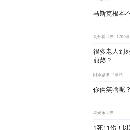
马斯克根本
九分看世界
1700
很多老人到
煎熬？
阿泽思维
4跟贴
你俩笑啥呢
星光乐世界
1死11伤！