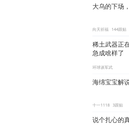
大乌的下场
向天祈福
144跟贴
稀土武器正
急成啥样了
环球谈军武
海绵宝宝解说
十一1118
3跟贴
说个扎心的