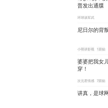
普发出通牒
环球谈军武
尼日尔的背
小萌讲影视
1跟贴
婆婆把我女
穿！
次元君情感
7跟贴
讲真，是球