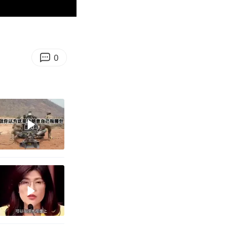
00:08
Enter
fullscreen
0