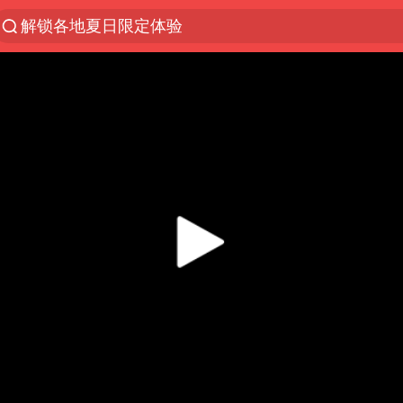
解锁各地夏日限定体验
男童模仿奥特曼从高处跳下致骨折
富婆带资进组给自己硬加60多场吻戏
黄金创今年来最大单周涨幅
名创优品一次性内裤 颜面尽失
视频丨中国东方电气集团原党组副书记、董事宋致远
金饰克价一夜涨回1300元
梁家辉：到内地拍戏不是北上是回归
白海豚将正面袭击贯穿浙江
酒店回应车内过夜被收150元
牛津大学一纸声明甩不了锅