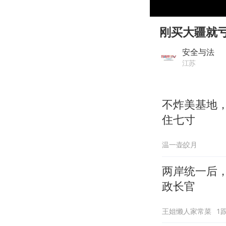
00:00
Play
刚买大疆就亏
安全与法
江苏
不炸美基地
住七寸
温一壶皎月
两岸统一后
政长官
王姐懒人家常菜
1