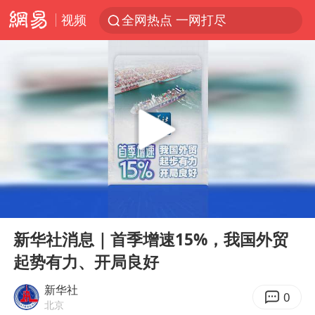
视频
全网热点 一网打尽
00:00
00:36
Play
Ent
full
新华社消息｜首季增速15%，我国外贸
起势有力、开局良好
新华社
0
北京