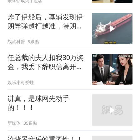
最终你成为了过客
炸了伊船后，基辅发现伊
朗导弹越打越准，特朗普
要向普京“问罪”
战武科普
9跟贴
任总裁的夫人扣我30万奖
金，我丢下辞职信离开，
当晚她慌忙问：甲方只和
娱乐小可爱蛙
你签约
讲真，是球网先动手
的！！！
新媒体
39跟贴
论背景音乐的重要性！！