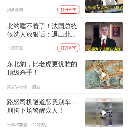
抽象老谢
打开APP
北约睡不着了！法国总统
候选人放狠话：退出北
约，和中国合作！
一窥究竟
打开APP
东北豹，比老虎更优雅的
顶级杀手！
采云讲动物
1跟贴
路怒司机隧道恶意别车，
刑拘下场警醒众人！
一串棉花糖
1212跟贴