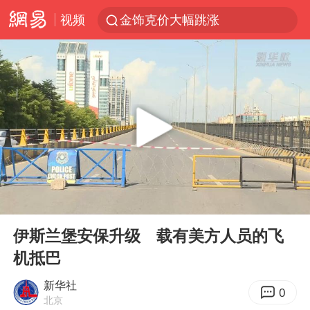
视频
金饰克价大幅跳涨
台风“白海豚”影响中国已成定局
浙江舟山21条水上客运航线停航
郑国霖回应去景区上班被保安拦下
因凡蒂诺首次公开道歉
儿子举报父亲伪造证件为私生子落户
今年4位周星驰电影配角去世
00:00
00:26
律师称“梅姨”若满75岁或不适用死刑
Play
Ent
full
“梅姨”准确年龄仍未知
伊斯兰堡安保升级 载有美方人员的飞
机抵巴
南昌一规划馆现“阴间座椅”字样
41岁女子为鼓励女儿考上985研究生
新华社
0
北京