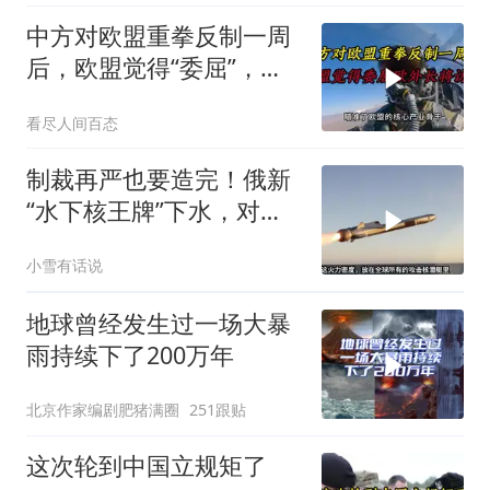
中方对欧盟重拳反制一周
后，欧盟觉得“委屈”，欧
外长将访华谈判
看尽人间百态
制裁再严也要造完！俄新
“水下核王牌”下水，对抗
北约的最后底牌
小雪有话说
地球曾经发生过一场大暴
雨持续下了200万年
北京作家编剧肥猪满圈
251跟贴
这次轮到中国立规矩了