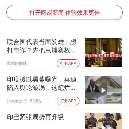
上海一酒店房间爬满床虱 住客反被怼
李嫣近照曝光
打开网易新闻 体验效果更佳
曝侯明昊违反交规被约谈
“事业单位招聘不是人情买卖”
联合国代表当面发难：想
李亚鹏向地铁吐血女孩捐99999元
打电诈？先把柬埔寨权贵
中国经济展现强大韧性和活力
的底裤扒了！
军武时间线
打开APP
印度援以黑幕曝光，莫迪
陷入舆论漩涡，这笔烂账
如何收场
阿天爱旅行
51跟贴
打开APP
印巴紧张局势再升级