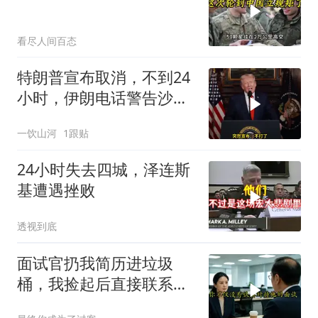
看尽人间百态
特朗普宣布取消，不到24
小时，伊朗电话警告沙
特，不要配合美国
一饮山河
1跟贴
24小时失去四城，泽连斯
基遭遇挫败
透视到底
面试官扔我简历进垃圾
桶，我捡起后直接联系其
上司投诉