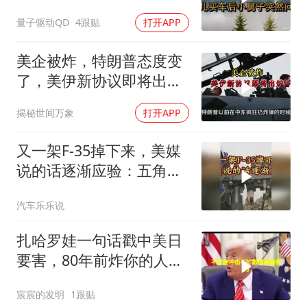
车后，小舅子突
量子驱动QD
4跟贴
打开APP
美企被炸，特朗普态度变
了，美伊新协议即将出
炉？又被中方说中了
揭秘世间万象
打开APP
又一架F-35掉下来，美媒
说的话逐渐应验：五角大
楼要亏大了
汽车乐乐说
扎哈罗娃一句话戳中美日
要害，80年前炸你的人，
给你撑核保护伞
宸宸的发明
1跟贴