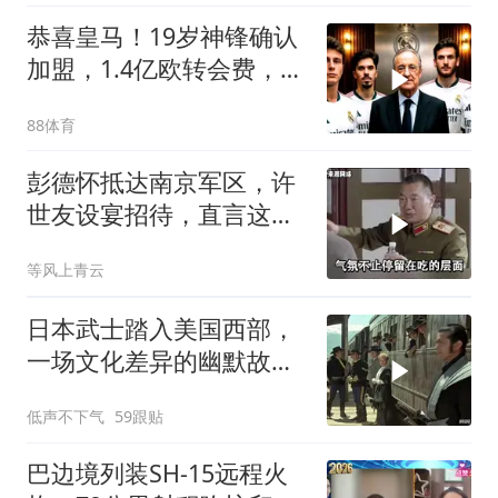
恭喜皇马！19岁神锋确认
加盟，1.4亿欧转会费，维
尼修斯留队
88体育
彭德怀抵达南京军区，许
世友设宴招待，直言这是
最高的标准
等风上青云
日本武士踏入美国西部，
一场文化差异的幽默故事
即将开
低声不下气
59跟贴
巴边境列装SH-15远程火