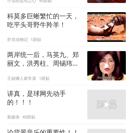
小雪的运动之心
90跟贴
科莫多巨蜥繁忙的一天，
吃平头哥野牛羚羊！
舒克动物记
1跟贴
两岸统一后，马英九、郑
丽文，洪秀柱、周锡玮谁
宜任行政长官
王姐懒人家常菜
1跟贴
讲真，是球网先动手
的！！！
新媒体
40跟贴
论背景音乐的重要性！！