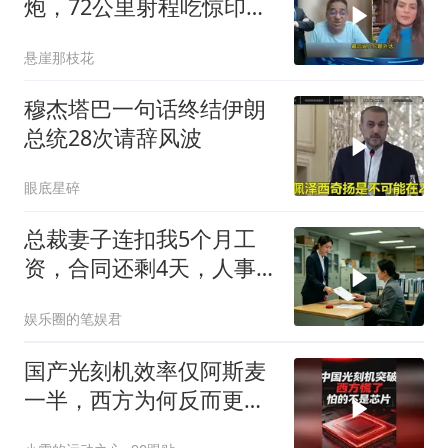
炮，72公里射程吃惊印度
媒体
悬崖那枝花
穆杰塔巴一句话终结伊朗
总统28次请辞风波
眼底星碎
总裁妻子连扣我5个月工
资，合同还剩4天，人事
通知涨薪续签，我
娱乐圈的笔娱君
国产光刻机效率仅阿斯麦
一半，西方为何反而更
慌？