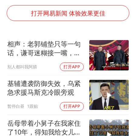
视频丨中国东方电气集团原党组副书记、董事宋致远被查
香港宏福苑火灾或由烟头引起
打开网易新闻 体验效果更佳
酒店回应车内过夜被收150元
几元成本的AI广告导致千万市值蒸发
相声：老郭铺垫只等一句
36岁男演员成景区NPC后人气爆棚
话，谦哥迷糊接一嘴，包
浙江台州《告全体市民书》
袱瞬间完成升华
别人都叫我阿腈
打开APP
梁家辉百花奖演讲落泪
人民的健康、体质、幸福一脉相承
基辅遭袭防御失效，乌紧
急求援马斯克冷眼旁观
暂停白昼
1跟贴
打开APP
岳母带着小舅子在我家住
了10年，得知我给女儿买