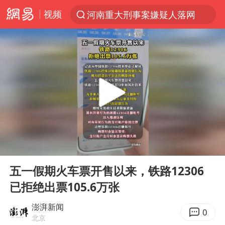
视频
河南重大刑事案嫌疑人落网
光影经济撬动暑期消费新蓝海
浙江上海等地有大雨或暴雨
马克·艾伦退出斯诺克中国公开赛
西湖突现狂风暴雨 游客瞬间被浇透
金饰克价一夜涨回1300元
新疆景区自驾服务费改为按车收费
00:00
00:08
“不怕六爷挂得多 就怕六爷挂一颗”
Play
Ent
full
多家A股公司收到美国关税退款
五一假期火车票开售以来，铁路12306
已拒绝出票105.6万张
直击东北超：哈尔滨vs通辽
白海豚将正面袭击贯穿浙江
澎湃新闻
0
北京