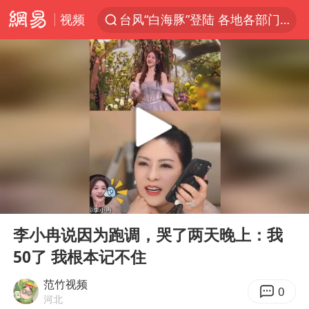
视频
台风“白海豚”登陆 各地各部门全力应对
白海豚雨量超越利奇马、巴威
人形机器人第一股
多地银行上调存款利率
上海地铁4条线路全线停运
白海豚路径图
宇树申购 中一签有望赚20万元
00:00
00:15
NBA传奇教练老尼尔森去世
Play
Ent
full
武汉3名城管协管员殴打摊主被刑拘
李小冉说因为跑调，哭了两天晚上：我
50了 我根本记不住
4.2平卫生间补漏注胶花1.55万
律师谈贾冰私人饭局被偷拍
范竹视频
0
河北