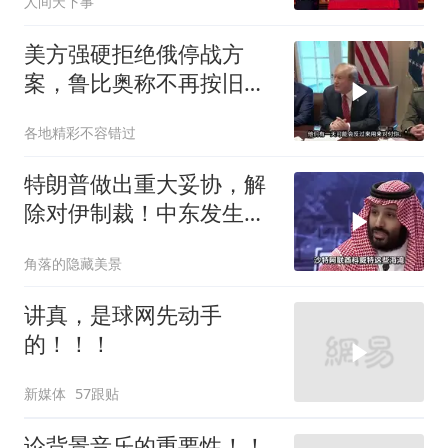
人间天下事
美方强硬拒绝俄停战方
案，鲁比奥称不再按旧路
线谈判
各地精彩不容错过
特朗普做出重大妥协，解
除对伊制裁！中东发生怎
样的巨变？
角落的隐藏美景
讲真，是球网先动手
的！！！
新媒体
57跟贴
论背景音乐的重要性！！