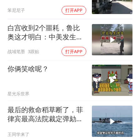
笨尼尼子
打开APP
白宫收到2个噩耗，鲁比
奥这才明白：中美发生冲
突，结局只有一个
战域笔墨
3跟贴
打开APP
你俩笑啥呢？
星光乐世界
最后的救命稻草断了，菲
律宾最高法院裁定弹劾合
法，萨拉出局
王同学来了