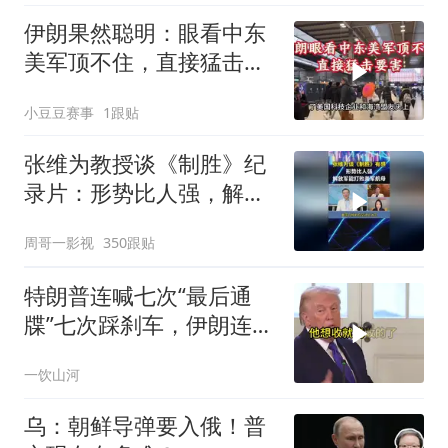
伊朗果然聪明：眼看中东
美军顶不住，直接猛击要
害
小豆豆赛事
1跟贴
张维为教授谈《制胜》纪
录片：形势比人强，解放
军能打败美军航母！
周哥一影视
350跟贴
特朗普连喊七次“最后通
牒”七次踩刹车，伊朗连谈
都不认，这出戏到底演给
一饮山河
谁看
乌：朝鲜导弹要入俄！普