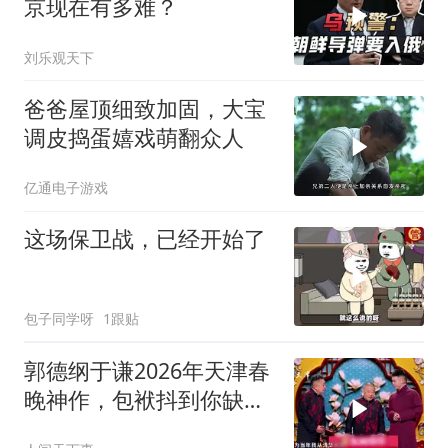
京现在有多难？
刘乐观天下
爸爸屋顶细致加固，大宝
调皮捣蛋嬉戏萌翻众人
亿通电子游戏
这场保卫战，已经开始了
包子同学呀
1跟贴
郭德纲于谦2026年天津春
晚神作，包袱抖到你缺氧
笑到肚子疼！