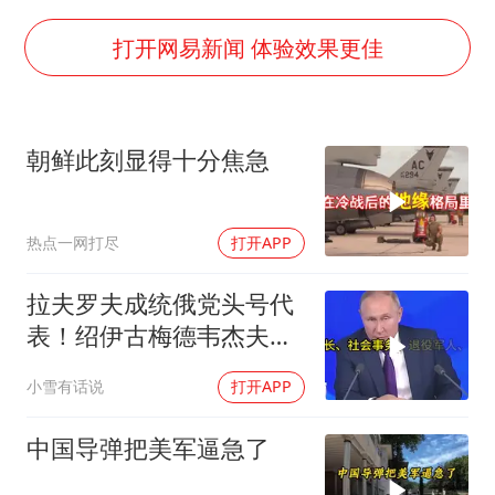
男子结婚8年3个女儿都不是亲生
面对面丨蔡磊：与渐冻症抗争 纵使不敌 也不屈服
打开网易新闻 体验效果更佳
5万小车卖不动 微型代步车集体遇冷
手机真会“偷听”我们说话吗
朝鲜此刻显得十分焦急
梅婷12岁女儿百花奖发言
加沙约14万栋建筑被完全摧毁
热点一网打尽
打开APP
从科技创新看开局起步的时与势
拉夫罗夫成统俄党头号代
表！绍伊古梅德韦杰夫双
双出局，普京这步棋你看
小雪有话说
打开APP
懂了吗
中国导弹把美军逼急了