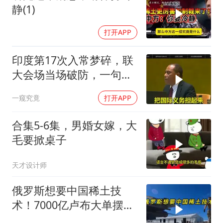
静(1)
打开APP
印度第17次入常梦碎，联
大会场当场破防，一句话
把五常全得罪了
一窥究竟
打开APP
合集5-6集，男婚女嫁，大
毛要掀桌子
天才设计师
俄罗斯想要中国稀土技
术！7000亿卢布大单摆在
面前，为什么不能给