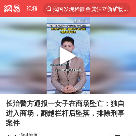
视频
我国发现稀散金属独立新矿物——乌斯河锗矿
台风“白海豚”登陆 各地各部门全力应对
部分银行上调存款利率
小沈阳加盟《披荆斩棘》
新疆生产建设兵团生态环境局原局长被查
朱一龙的鼻子怎么了
上海暴雨已致多处积水
00:00
00:15
三预警齐发 11个省份有大到暴雨
Play
Ent
full
上海地铁4条线路全线停运
长治警方通报一女子在商场坠亡：独自
进入商场，翻越栏杆后坠落，排除刑事
上海鼓励居家办公
案件
4.2平卫生间补漏注胶花1.55万
澎湃新闻