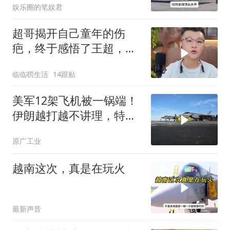
娱乐圈的笔娱君
超哥揭开自己童年的伤
疤，终于感悟了王超，他
决定接妈妈回来养老
临临唠生活
14跟贴
美军12架飞机被一锅端！
伊朗越打越不讲理，特朗
普只剩一个问题
原广工业
越南这次，真是在玩火
最新声音