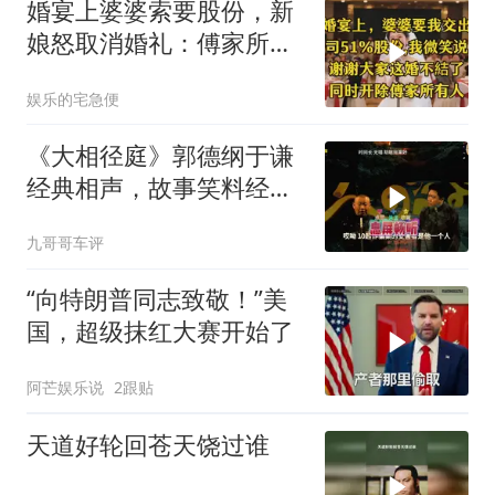
婚宴上婆婆索要股份，新
娘怒取消婚礼：傅家所有
人被开除
娱乐的宅急便
《大相径庭》郭德纲于谦
经典相声，故事笑料经典
不断！
九哥哥车评
“向特朗普同志致敬！”美
国，超级抹红大赛开始了
阿芒娱乐说
2跟贴
天道好轮回苍天饶过谁