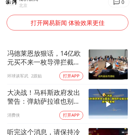
国乒连续两站无缘冠军
0
北京
5万小车卖不动 微型代步车集体遇冷
打开网易新闻 体验效果更佳
湖北启动重大气象灾害三级应急响应
白海豚路径图
周星驰妈妈现身香港首映礼
冯德莱恩放狠话，14亿欧
56岁刘奕君跟13岁女儿合跳
元买不来一枚导弹拦截！
大疆错失宇树
基辅的夜，太黑了
环球谈军武
2跟贴
打开APP
从科技创新看开局起步的时与势
大决战！马科斯政府发出
警告：弹劾萨拉谁也别想
掩盖真相
消费侠
打开APP
听完这个消息，请保持冷