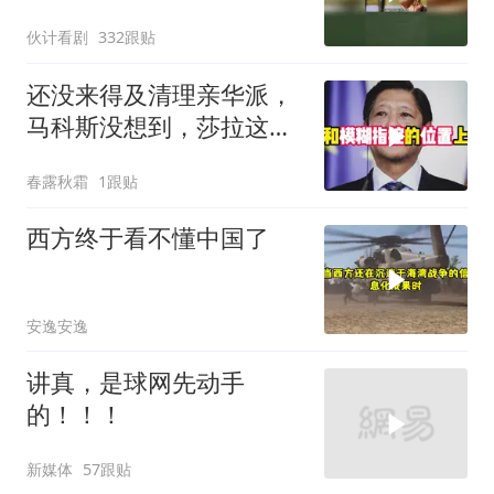
伙计看剧
332跟贴
还没来得及清理亲华派，
马科斯没想到，莎拉这次
居然换了打法！
春露秋霜
1跟贴
西方终于看不懂中国了
安逸安逸
讲真，是球网先动手
的！！！
新媒体
57跟贴