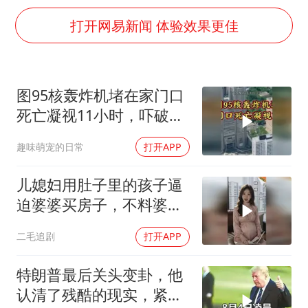
国防部：坚决反制任何闹海挑衅图谋
打开网易新闻 体验效果更佳
四川宜宾市高县发生4.9级地震
台湾海峡南口北上船舶实施交通管制
“新疆阿勒泰八月能滑雪”不实
图95核轰炸机堵在家门口
江苏发布台风蓝色预警
死亡凝视11小时，吓破胆
向鹏0-3不敌张本智和
的日本多绝望？
趣味萌宠的日常
打开APP
今日立秋你咬秋了吗
儿媳妇用肚子里的孩子逼
东方之约 相约未来
迫婆婆买房子，不料婆婆
的做法绝了！
二毛追剧
打开APP
特朗普最后关头变卦，他
认清了残酷的现实，紧急