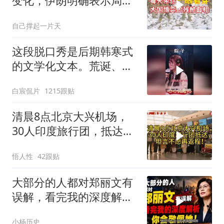
变化，伊朗明确表示局势
不可逆转
自己撑起一片天
这段脱口秀是后期韩寒式
的文学化文本。荒诞、激
愤又温暖
白宸侃片
1215跟贴
清晨8点北京大兴机场，
30人印度旅行团，抵达，
坦言不愿再返程！
悟人性
42跟贴
大部分的人都对郑丽文有
误解，看完我的深度解析
你会敬佩她！
小杨历史