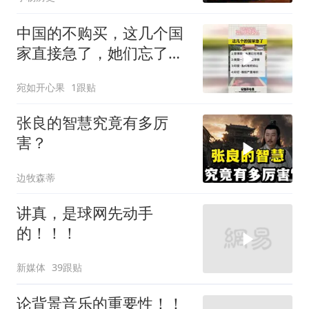
中国的不购买，这几个国
家直接急了，她们忘了谁
才是金主
宛如开心果
1跟贴
张良的智慧究竟有多厉
害？
边牧森蒂
讲真，是球网先动手
的！！！
新媒体
39跟贴
论背景音乐的重要性！！