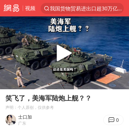
视频
我国货物贸易进出口超30万亿元
上半年我国机械工业经济运行稳中有进
台风白海豚加强
官方通报教师招聘笔试前13名被淘汰
国防部回应日本试射“战斧”导弹
广东雷州通报特教老师招聘违规事件
A股三大股指收涨
00:00
06:30
“立秋的第一杯奶茶”又爆单了
Play
Ent
full
泰国校园枪击案死亡人数升至7人
笑飞了，美海军陆炮上舰？？
泰国枪击案凶手先杀祖父母后行凶
声明：个人原创，仅供参考
士口加
宇树科技中一签需缴款7.54万元
0
广东