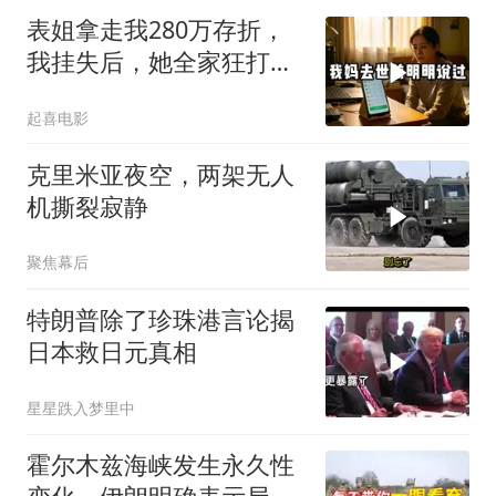
表姐拿走我280万存折，
我挂失后，她全家狂打
200个电话
起喜电影
克里米亚夜空，两架无人
机撕裂寂静
聚焦幕后
特朗普除了珍珠港言论揭
日本救日元真相
星星跌入梦里中
霍尔木兹海峡发生永久性