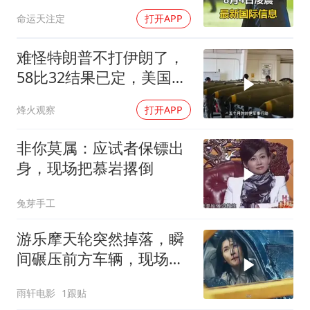
下令美军停止行动
命运天注定
打开APP
难怪特朗普不打伊朗了，
58比32结果已定，美国专
家：一个时代结束
烽火观察
打开APP
非你莫属：应试者保镖出
身，现场把慕岩撂倒
兔芽手工
游乐摩天轮突然掉落，瞬
间碾压前方车辆，现场状
况惊险万分
雨轩电影
1跟贴