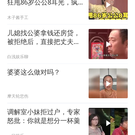
狂甩86岁公公8耳光，疯
狂撕咬干警
木子酱手工
儿媳找公婆拿钱还房贷，
被拒绝后，直接把丈夫打
得头破血流
白浅娱乐聊
婆婆这么做对吗？
摩天轮悲伤
调解室小妹拒过户，专家
怒批：你就是想分一杯羹