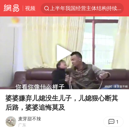
视频
上半年我国经营主体结构持续优化
美媒：美国爱国者导弹库存不足1700枚
上海有出现龙卷潜势
上海全域长途客运班次全部停运
白海豚逼近浙闽沿海
1枚就能让航母瘫痪 轰-6J实力有多强
国足U17与阿森纳决赛取消 并列冠军
00:00
06:48
上门女婿出轨女邻居多年被判重婚罪
Play
Ent
full
今日15时起福州地铁高架区段停运
婆婆嫌弃儿媳没生儿子，儿媳狠心断其
后路，婆婆追悔莫及
王艺迪2-4不敌张本美和止步4强
王传君 《披荆斩棘》
麦芽甜不辣
1
广东