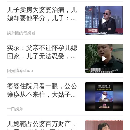
儿子卖房为婆婆治病，儿
媳却要他平分，儿子：我
婚前财产，你别想
娱乐圈的笔娱君
实录：父亲不让怀孕儿媳
回家，儿子无法忍受，父
子关系剑拔弩
阳光情感shuo
婆婆住院只看一眼，公公
瘫痪从不来往，大姑子争
遗产被怼无耻1
一口娱乐
儿媳霸占公婆百万财产，