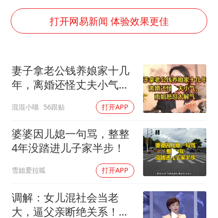
王艺迪无缘横滨赛决赛
泰国：高度重视中国游客旅游体验
打开网易新闻 体验效果更佳
于东来直播和胖东来核心团队开会
2025年小学教师减少13.19万
妻子拿老公钱养娘家十几
上海大部迎大暴雨
年，离婚还怪丈夫小气，
《龙餐馆》 冲奖
雨姐怒怼太解气
混混小喵
56跟贴
打开APP
构建更高水平的全民健身公共服务体系
婆婆因儿媳一句骂，整整
4年没踏进儿子家半步！
雪姐爱拉呱
打开APP
调解：女儿混社会当老
大，逼父亲断绝关系！女