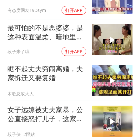
儿：配不上我身份
有态度网友19Dsym
打开APP
最可怕的不是恶婆婆，是
这种表面温柔、暗地里处
处算计的婆婆！
段子来了哦
打开APP
瞧不起丈夫穷闹离婚，夫
家拆迁又要复婚
木歌总攻大人
女子远嫁被丈夫家暴，公
公直接怒打儿子，这家不
会散
段子侠
2跟贴