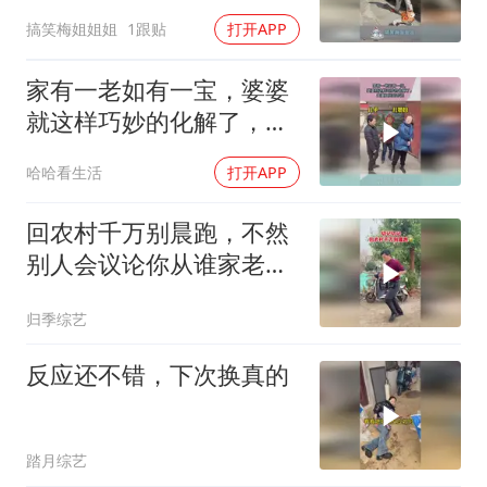
幕没脸看！
搞笑梅姐姐姐
1跟贴
打开APP
家有一老如有一宝，婆婆
就这样巧妙的化解了，夫
妻之间的吵闹
哈哈看生活
打开APP
回农村千万别晨跑，不然
别人会议论你从谁家老婆
家跑出来的
归季综艺
反应还不错，下次换真的
踏月综艺