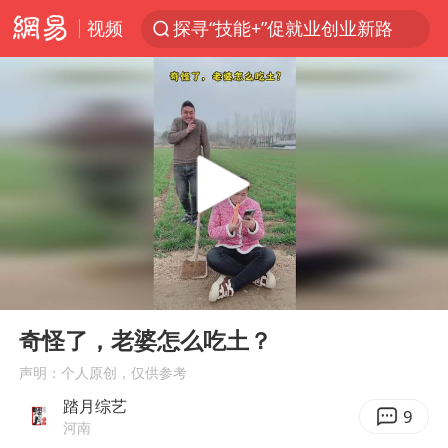
视频
探寻“技能+”促就业创业新路
24小时不关空调 电费反而更低？
店主遭女子“鬼手”换钞
美国退回1000亿美元关税
38岁山东财大教授刘海明逝世
维持强台风级！白海豚直奔华东沿海
河南试行周五下午弹性离岗
00:00
00:11
顾客结账把钱扔地上 服务员霸气扔回
Play
Ent
full
日本籍女网红在韩直播时自杀身亡
奇怪了，老婆怎么吃土？
“天津之眼”摩天轮附近2人落水
声明：个人原创，仅供参考
踏月综艺
银行午休1.5小时 留个窗口行不行
9
河南