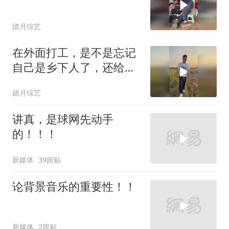
踏月综艺
在外面打工，是不是忘记
自己是乡下人了，还给我
装上了。万万没想到 结果
踏月综艺
出乎意料 反转 搞笑视频
看一遍笑一遍
讲真，是球网先动手
的！！！
新媒体
39跟贴
论背景音乐的重要性！！
新媒体
2跟贴