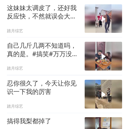
这妹妹太调皮了，还好我
反应快，不然就误会大
了！
踏月综艺
自己几斤几两不知道吗，
真的是。#搞笑#万万没想
到 #内容过于真实 #看一
踏月综艺
遍笑一遍
忍你很久了，今天让你见
识一下我的厉害
踏月综艺
搞得我梨都掉了