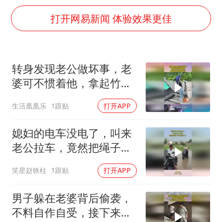
41岁女子为鼓励女儿考上985研究生
打开网易新闻 体验效果更佳
如何把百年大党建设得更加坚强有力
香港殿堂级填词人黎彼得因病离世 终年76岁
弹药库存告急 美军补货难
转身发现老公做坏事，老
南太行山失联女孩最后信号不在山林
婆可不惯着他，拿起竹条
李亚鹏向地铁吐血女孩捐99999元
就动手打！
生活凰凰乐
1跟贴
打开APP
总书记关心百姓身边这些民生大事
媳妇的电车没电了，叫来
老公拉车，竟然把绳子套
在脖子上
笑星赵铁柱
1跟贴
打开APP
男子躲在老婆背后偷袭，
不料自作自受，接下来一