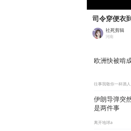
00:00
Play
司令穿便衣
社死剪辑
河南
欧洲快被啃
往事我敬你一杯酒人
伊朗导弹突然
是两件事
离开地球a