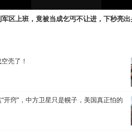
四川宜宾市高县发生4.9级地震
江苏发布台风蓝色预警
到军区上班，竟被当成乞丐不让进，下秒亮出
“立秋的第一杯奶茶”又爆单了
陕西省委书记赶赴柞水县杏坪镇
女孩摆摊卖菌子时收到北大通知书
东方之约 相约未来
成空壳了！
“开窍”，中方卫星只是幌子，美国真正怕的