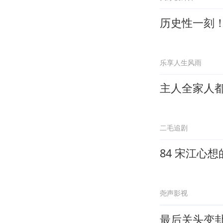
历史性一刻
乐享人生风雨
主人全家人
二毛追剧
84 宋江心
尧声影视
最后关头变