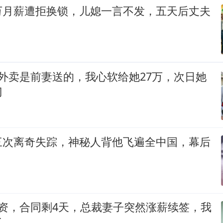
万月薪遭拒换锁，儿媳一言不发，五天后丈夫
外卖是前妻送的，我心软给她27万，次日她
门
三次离奇失踪，神秘人背他飞遍全中国，幕后
工资，合同剩4天，总裁妻子突然涨薪续签，我
了