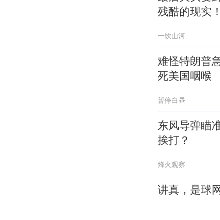
残酷的现实
一饮山河
难怪特朗普
死美国咽喉
暂停白昼
东风导弹瞄
挨打？
烽火观察
讲真，是球