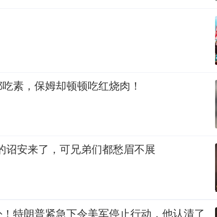
！
都吃素，保姆却顿顿吃红烧肉！
想的诏安来了，可兄弟们都愁眉不展
卦！特朗普紧急下令美军停止行动，他认清了