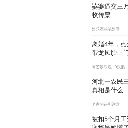
婆婆逼交三
收传票
娱乐圈的笔娱君
离婚4年，点
带龙凤胎上
阿芒娱乐说
9跟贴
河北一农民
真相是什么
老家的诗和远方
被扣5个月
递辞呈她慌