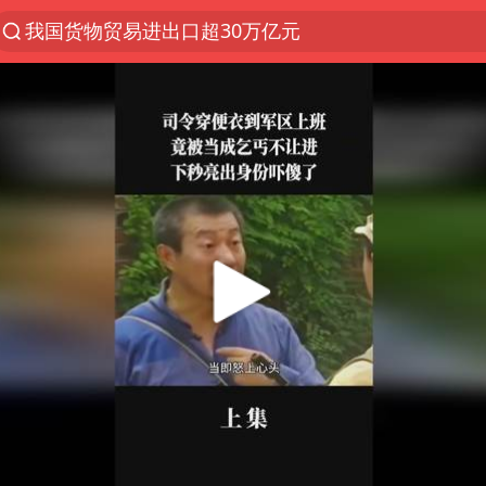
我国货物贸易进出口超30万亿元
泰国枪击案凶手先杀祖父母后行凶
台风“白海豚”体型变大！环流面积接近13个浙江那么
东航新规：提前14天可免费退改签
泰国校园枪击案死亡人数升至7人
女子开一天一夜空调后二氧化碳中毒
汪峰阻止14岁女儿买大牌
河南某医院2.33亿工程串标案细节披露
李云泽严重违纪违法
国防部：坚决反制任何闹海挑衅图谋
王力宏演唱会黄牛带观众藏匿被查获