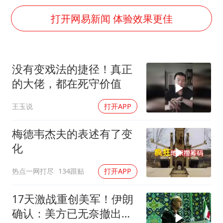
男孩参加珠心算比赛气定神闲
打开网易新闻 体验效果更佳
陕西柞水泥石流已致2死 仍有1人失联
牛群和施拉普纳33年后重逢
上半年国内居民出游人次34.63亿
没有变戏法的捷径！真正
刘浩存百花奖开幕式红裙起舞
的大佬，都在死守价值
“南湖号”盾构机下线
王玉说
打开APP
店主称换“青海拉面”招牌后生意更好
梅德韦杰夫的表述有了变
习近平心系体育强国建设
化
热点一网打尽
134跟贴
打开APP
17天激战重创美军！伊朗
确认：美方已无奈撤出两