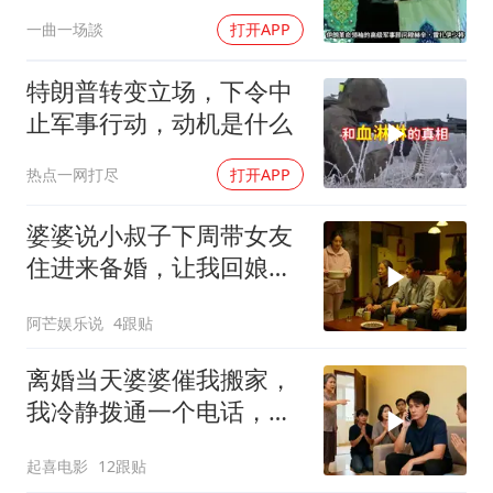
处军事基地
一曲一场談
打开APP
特朗普转变立场，下令中
止军事行动，动机是什么
热点一网打尽
打开APP
婆婆说小叔子下周带女友
住进来备婚，让我回娘家
住2个月，我点头
阿芒娱乐说
4跟贴
离婚当天婆婆催我搬家，
我冷静拨通一个电话，全
家跪求我别走
起喜电影
12跟贴