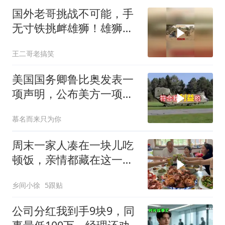
国外老哥挑战不可能，手
无寸铁挑衅雄狮！雄狮居
然被他打败了！
王二哥老搞笑
美国国务卿鲁比奥发表一
项声明，公布美方一项重
要决定
慕名而来只为你
周末一家人凑在一块儿吃
顿饭，亲情都藏在这一饭
一菜里
乡间小徐
5跟贴
公司分红我到手9块9，同