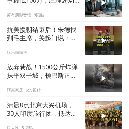
事最低100万，经理还劝
我续签，我笑了：不签了
苏有朋影音馆
8跟贴
抗美援朝结束后！朱德找
到毛主席，关起门说：我
们该清理门户了
娱乐喵喵说
放弃巷战！1500公斤炸弹
抹平双子城，顿巴斯正变
成一场拆城游戏
阿离家居
659跟贴
清晨8点北京大兴机场，
30人印度旅行团，抵达，
坦言不愿再返程！
悟人性
51跟贴