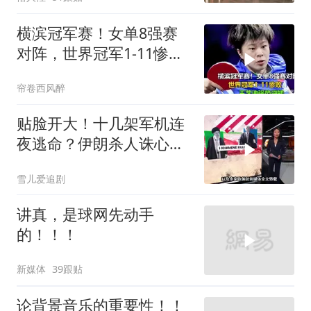
横滨冠军赛！女单8强赛
对阵，世界冠军1-11惨
败，王艺迪强势逆转
帘卷西风醉
贴脸开大！十几架军机连
夜逃命？伊朗杀人诛心，
老底被当地人掀翻
雪儿爱追剧
讲真，是球网先动手
的！！！
新媒体
39跟贴
论背景音乐的重要性！！