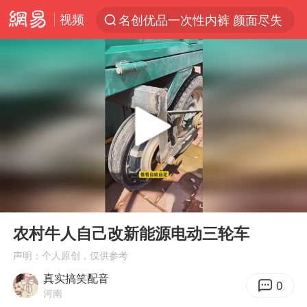
视频
名创优品一次性内裤 颜面尽失
“China Cool”火了，老外爱上中国避暑游
台风白海豚闭眼浙江上海处于危险半圆
四川宜宾市珙县发生3.4级地震
香港宏福苑火灾或由烟头引起
网约车司机充电时猝死保险拒赔
中国父女泰国骑摩托车坠崖1死1伤
00:00
00:12
周末打虎 宋致远被查
Play
Ent
full
白海豚将正面袭击贯穿浙江
农村牛人自己改新能源电动三轮车
浙江台州《告全体市民书》
声明：个人原创，仅供参考
真实搞笑配音
多个明星演唱会取消
0
河南