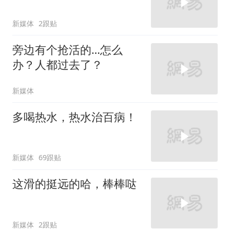
新媒体
2跟贴
旁边有个抢活的…怎么
办？人都过去了？
新媒体
多喝热水，热水治百病！
新媒体
69跟贴
这滑的挺远的哈，棒棒哒
新媒体
2跟贴