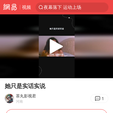
视频
夜幕落下 运动上场
泰交通部副部长回应中国人遭歧视手势
改名后的“青海拉面”店
段绚竞因公牺牲 年仅44岁
1岁宝宝碰坏纸巾盒 宝妈被索赔924元
女子开一天一夜空调后二氧化碳中毒
男子结婚8年3个女儿均非亲生
00:00
00:28
“空调24小时开着更省电”不实
Play
Ent
full
“不建议大家买深色蛋糕”
她只是实话实说
台风白海豚逼近 暴雨大暴雨来袭
茶丸影视君
1
河南
男子杀人后逃进深山21年活得像野人