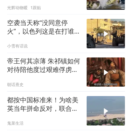
光辉动物暖
1跟贴
空袭当天称“没同意停
火”，以色列这是在打谁的
脸
小雪有话说
帝王何其凉薄 朱祁镇如何
对待陪他度过艰难俘虏生
涯的袁彬
朝话熹史
都按中国标准来！为啥美
英当年拼命反对，联合国
反而全盘接受？
鬼菜生活