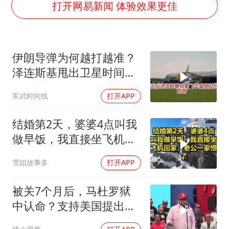
985博士后被曝在妻子孕期出轨后续
打开网易新闻 体验效果更佳
公司“上四休三”但要降薪1000元
OpenAI为免费用户升级GPT-5.6 Luna
伊朗导弹为何越打越准？
47岁妈妈突然产女 26岁女儿：很震惊
泽连斯基甩出卫星时间
97岁英国奶奶飞上天再破吉尼斯纪录
表，特朗普：我去问问普
军武时间线
打开APP
“中国蔬菜之乡”最高温达41.8℃
京
如何把百年大党建设得更加坚强有力？
结婚第2天，婆婆4点叫我
做早饭，我直接坐飞机回
家，老公一家懵了！
雪姐故事多
打开APP
被关7个月后，马杜罗狱
中认命？支持美国提出的
主张，委风向已变