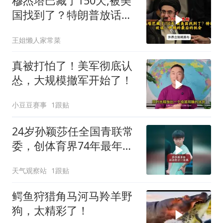
穆杰塔巴藏了150天,被美
国找到了？特朗普放话：
伊朗的最后的机会
王姐懒人家常菜
真被打怕了！美军彻底认
怂，大规模撤军开始了！
小豆豆赛事
1跟贴
24岁孙颖莎任全国青联常
委，创体育界74年最年轻
纪录
天气观察站
1跟贴
鳄鱼狩猎角马河马羚羊野
狗，太精彩了！