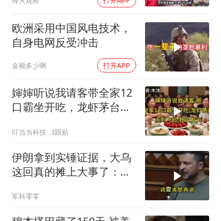
烽火观察
打开APP
欧洲采用中国风电技术，
自身电网反受冲击
金额多少啊
打开APP
婶婶听说我请客带全家12
口霸坐开吃，龙虾茅台点
到飞起，我没发
叮当当科技
3跟贴
伊朗拿到实锤证据，大乌
这回真的摊上大事了：私
下致电求和
军科零零