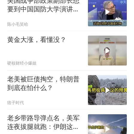
美国战争部政策副部长想
要到中国国防大学演讲？
中国已读不回？
陈小毛笑哈
黄金大涨，看懂没？
硬核财经小爆姐
老美被巨债掏空，特朗普
到底在怕什么？
痞子时代
老乡带路导弹点名，美军
连夜拔腿就跑：伊朗这波