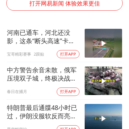
大连一起飞航班因乘客可乐爆瓶折返
打开网易新闻 体验效果更佳
血指纹匹配成功，20年悬案告破！凶手被执行死刑
医疗垃圾做手机壳 这也是谋财害命
河南已通车，河北还没
经销商证实雪佛兰暂停在华新车销售
影，这条“断头高速”卡在
武契奇：欧洲已处于大战边缘
省界
宝哥精彩赛事
2跟贴
打开APP
7月CPI同比上涨0.5% 经济内生增长动力持续增强
无锡降雨量冲至全国第一
中方警告余音未散，俄军
下党之路
压境双子城，终极决战开
打，俄向亚洲借兵
春日在捕月
打开APP
特朗普最后通牒48小时已
过，伊朗没服软反而亮出
真正底牌，难怪美军越打