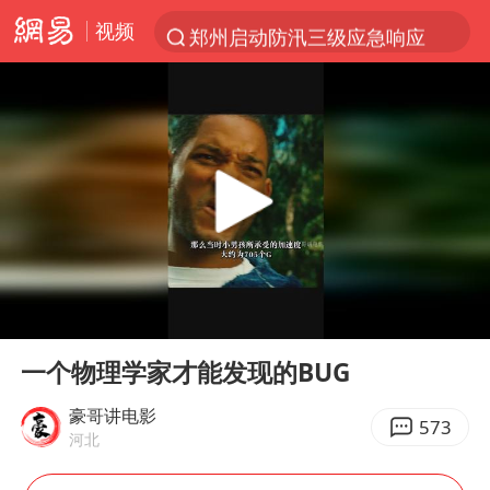
视频
郑州启动防汛三级应急响应
新能源汽车产业链提速
费大厨不再自称“大王”
APEC峰会倒计时100天
众星发文悼念秦焰
“还不如不放假”
独闯南太行失联女子遗体已找到
00:00
00:34
辽宁28名务农人员中暑死亡？官方辟谣
Play
Ent
full
SK海力士回应“或出售重庆工厂”传闻
一个物理学家才能发现的BUG
白海豚突然大拐弯 走出罕见路线
豪哥讲电影
573
河北
钟睒睒：必须限制电商平台权力