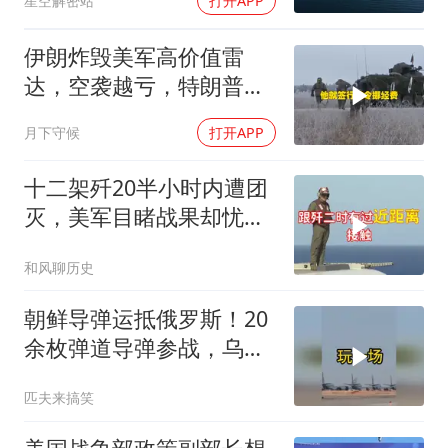
星空解密站
打开APP
越被动
伊朗炸毁美军高价值雷
达，空袭越亏，特朗普战
争算盘难以为继
月下守候
打开APP
十二架歼20半小时内遭团
灭，美军目睹战果却忧心
忡忡不已
和风聊历史
朝鲜导弹运抵俄罗斯！20
余枚弹道导弹参战，乌克
兰防空压力倍增！
匹夫来搞笑