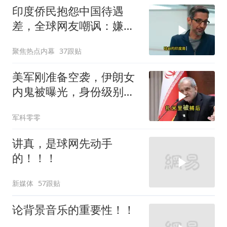
印度侨民抱怨中国待遇
差，全球网友嘲讽：嫌差
就回印度啊
聚焦热点内幕
37跟贴
美军刚准备空袭，伊朗女
内鬼被曝光，身份级别很
意外
军科零零
讲真，是球网先动手
的！！！
新媒体
57跟贴
论背景音乐的重要性！！