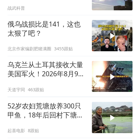
操作把霸权底裤撕了个精
战武科普
光
俄乌战损比是141，这也
太狠了吧？
北京作家编剧肥猪满圈
3455跟贴
乌克兰从土耳其接收大量
美国军火！2026年8月9日
俄乌战况解析；
天道宇同
463跟贴
52岁农妇荒塘放养300只
甲鱼，18年后回村下塘瞬
间傻眼
起喜电影
8跟贴