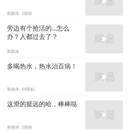
新媒体
2跟贴
旁边有个抢活的…怎么
办？人都过去了？
新媒体
多喝热水，热水治百病！
新媒体
69跟贴
这滑的挺远的哈，棒棒哒
新媒体
2跟贴