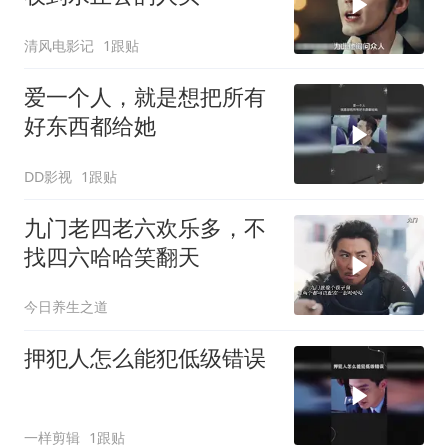
清风电影记
1跟贴
爱一个人，就是想把所有
好东西都给她
DD影视
1跟贴
九门老四老六欢乐多，不
找四六哈哈笑翻天
今日养生之道
押犯人怎么能犯低级错误
一样剪辑
1跟贴