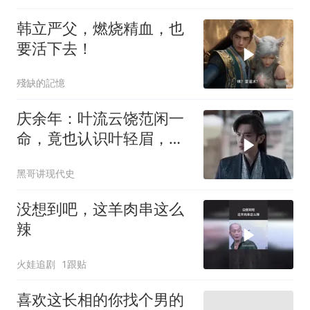
韩立严父，燃烧精血，也
要活下去！
殘缺的記憶
庆余年：叶流云饶范闲一
命，竟也认识叶轻眉，下
秒一句话点醒范闲
黑哥讲现代史
没想到吧，这羊肉串这么
辣
火娃追剧
1跟贴
喜欢这长相的你找个男的