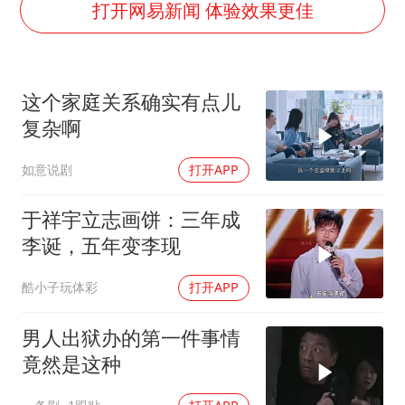
打开网易新闻 体验效果更佳
郑丽文：台湾从来没有“独立”过
刘浩存百花奖开幕式红裙起舞
女子网购名牌包发现是自己丢的那只
这个家庭关系确实有点儿
女儿为争财产堵门阻挠父亲出殡
复杂啊
万岁山接盘烂尾恒大文旅城
如意说剧
打开APP
戚薇谈把脸交给AI
多个明星演唱会取消
于祥宇立志画饼：三年成
李诞，五年变李现
习近平心系体育强国建设
酷小子玩体彩
打开APP
男人出狱办的第一件事情
竟然是这种