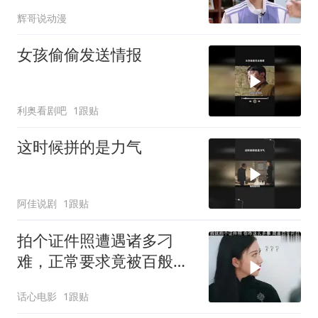
松弛不刻意
辉哥说动漫
女孩偷偷发送情报
利奥看剧吧
1跟贴
这时候拼的是力气
阿佳说剧
1跟贴
拍个证件照遭遇诸多刁
难，正常要求竟被百般推
诿，实在让人忍无可忍 (1)
话心电影
1跟贴