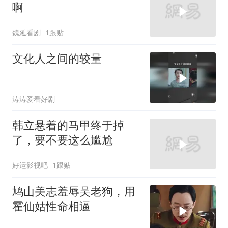
啊
魏延看剧
1跟贴
文化人之间的较量
涛涛爱看好剧
韩立悬着的马甲终于掉
了，要不要这么尴尬
好运影视吧
1跟贴
鸠山美志羞辱吴老狗，用
霍仙姑性命相逼