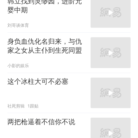
韩立找到灵缈园，进阶元
婴中期
刘哥谈体育
身负血仇化名归来，与仇
家之女从主仆到生死同盟
小影的娱乐
这个冰柱大可不必塞
社死剪辑
1跟贴
两把枪逼着不信你不说