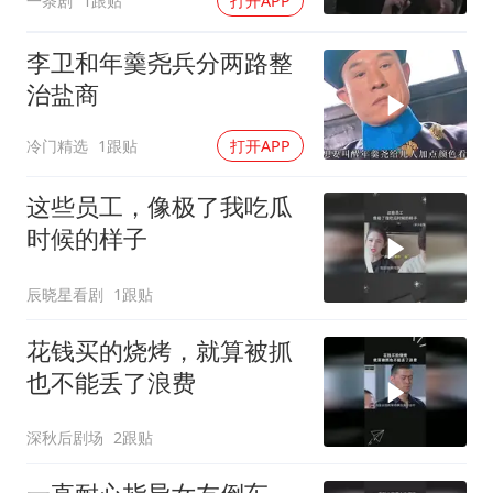
一条剧
1跟贴
打开APP
李卫和年羹尧兵分两路整
治盐商
冷门精选
1跟贴
打开APP
这些员工，像极了我吃瓜
时候的样子
辰晓星看剧
1跟贴
花钱买的烧烤，就算被抓
也不能丢了浪费
深秋后剧场
2跟贴