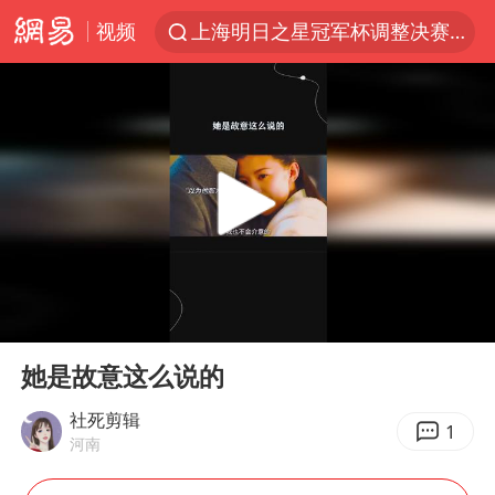
上海明日之星冠军杯调整决赛时间
视频
名创优品一次性内裤 颜面尽失
解锁各地夏日限定体验
视频丨中国东方电气集团原党组副书记、董事宋致远被查
四川宜宾市珙县发生3.4级地震
台风白海豚闭眼浙江上海处于危险半圆
白海豚将正面袭击贯穿浙江
香港宏福苑火灾或由烟头引起
00:00
00:26
中国父女泰国骑摩托车坠崖1死1伤
Play
Ent
full
她是故意这么说的
浙江台州《告全体市民书》
社死剪辑
网约车司机充电时猝死保险拒赔
1
河南
周末打虎 宋致远被查