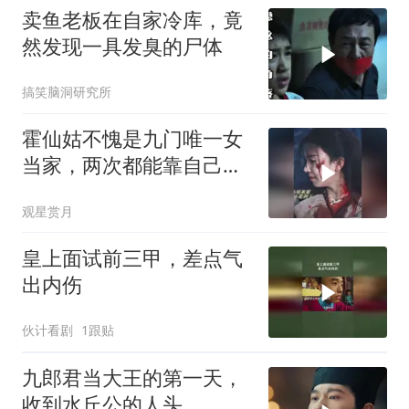
卖鱼老板在自家冷库，竟
然发现一具发臭的尸体
搞笑脑洞研究所
霍仙姑不愧是九门唯一女
当家，两次都能靠自己逆
风翻盘，掌权服众
观星赏月
皇上面试前三甲，差点气
出内伤
伙计看剧
1跟贴
九郎君当大王的第一天，
收到水丘公的人头