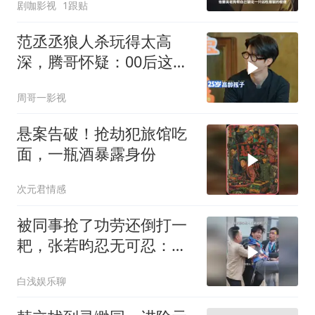
剧咖影视
1跟贴
范丞丞狼人杀玩得太高
深，腾哥怀疑：00后这么
强？
周哥一影视
悬案告破！抢劫犯旅馆吃
面，一瓶酒暴露身份
次元君情感
被同事抢了功劳还倒打一
耙，张若昀忍无可忍：看
我怎么跳起来打你
白浅娱乐聊