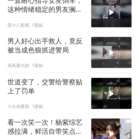
一直耐心指导女友倒车，
这种情绪稳定的男友搁谁
谁不爱
莹小八影视
1跟贴
男人好心出手救人，竟反
被当成色狼抓进警局
追风看大剧
1跟贴
世道变了，交警给警察贴
上了罚单
小火鸡看剧
1跟贴
看一次笑一次！杨紫综艺
感拉满，鲜活自带笑点，