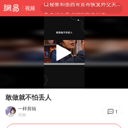
视频
泉州市委书记张毅恭被查
“电影+”如何激发千亿级消费新活力？
沙特土耳其巴基斯坦签署共同防务协议
台风白海豚已进入24小时警戒线
中医教你一招提升气血
全球首个长时储能一体化产业园量产
四川宜宾市高县4.9级地震致1人死亡
00:00
00:12
上海：台风白海豚或将带来龙卷风
Play
Ent
full
胜宏科技：股票交易异常波动
敢做就不怕丢人
中巨芯：上半年归母净利润1405.77万元
一样剪辑
1
河南
美股存储板块集体大跌