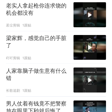
老实人拿起枪你连求饶的
机会都没有
若尘剪辑
1跟贴
梁家辉，感觉自己的手脏
了
吖吖剪辑
1跟贴
人家靠脑子做生意有什么
错
长歌追剧
1跟贴
男人仗着有钱竟不把警察
放在眼里下秒就后悔了