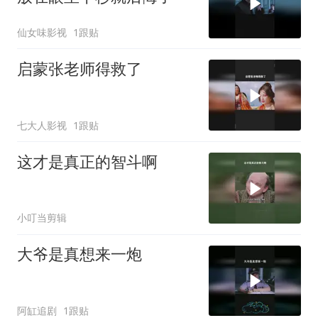
仙女味影视
1跟贴
启蒙张老师得救了
七大人影视
1跟贴
这才是真正的智斗啊
小叮当剪辑
大爷是真想来一炮
阿缸追剧
1跟贴