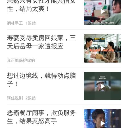
果然只有女性才能共情女
性，结局太爽！
润林手工
1跟贴
寿宴受辱卖房回娘家，三
天后岳母一家遭报应
真正能保护你的
想过边境线，就得动点脑
子！
阿佳说剧
2跟贴
恶霸餐厅闹事，欺负服务
生，结果惹怒高手