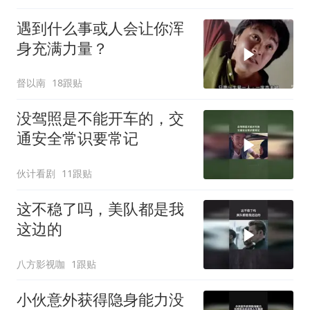
遇到什么事或人会让你浑
身充满力量？
督以南
18跟贴
没驾照是不能开车的，交
通安全常识要常记
伙计看剧
11跟贴
这不稳了吗，美队都是我
这边的
八方影视咖
1跟贴
小伙意外获得隐身能力没