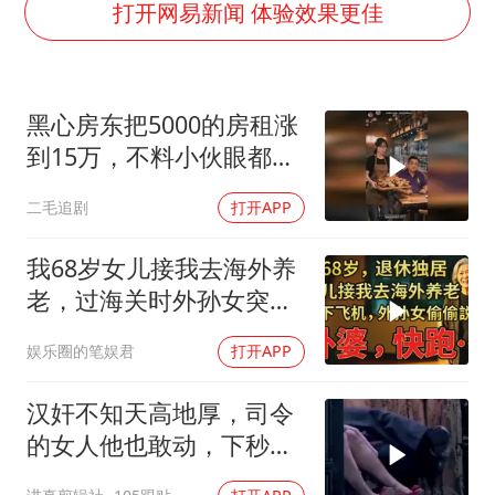
U17国足点球大战淘汰河床晋级决赛
打开网易新闻 体验效果更佳
“今天得有40℃了吧 为啥还不预警”
名创优品回应女子吐槽内裤质量差
黑心房东把5000的房租涨
欧阳娜娜窦靖童好搭
到15万，不料小伙眼都不
中国女篮70-67险胜尼日利亚女篮
眨都同意了！
二毛追剧
打开APP
“新疆阿勒泰八月能滑雪”不实
国防部：坚决反制任何闹海挑衅图谋
我68岁女儿接我去海外养
夯实基础开新局
老，过海关时外孙女突然
说：阿嬷，快跑！
娱乐圈的笔娱君
打开APP
汉奸不知天高地厚，司令
的女人他也敢动，下秒就
没命 (1)