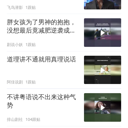
飞鸟潜影
1跟贴
胖女孩为了男神的抱抱，
没想最后竟减肥逆袭成校
花
剧说小妖
1跟贴
道理讲不通就用真理说话
阿佳说剧
1跟贴
不讲粤语说不出来这种气
势
排山剧社
104跟贴