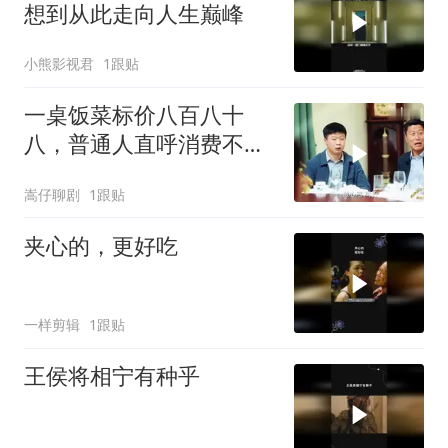
想到从此走向人生巅峰
小熊影视君
1跟贴
一桌饭菜标价八百八十
八，普通人直呼消费不
起，背后真相令人深思
嵩仔聊剧
1跟贴
夹心的，更好吃
一样剪辑
1跟贴
王侯将相宁有种乎