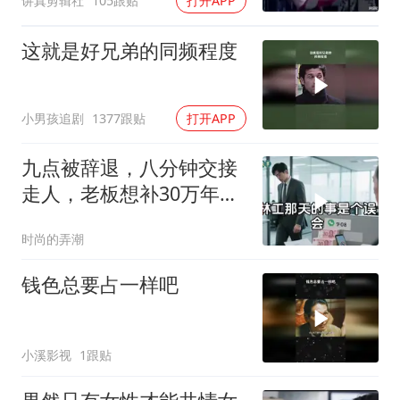
讲真剪辑社
105跟贴
打开APP
这就是好兄弟的同频程度
小男孩追剧
1377跟贴
打开APP
九点被辞退，八分钟交接
走人，老板想补30万年终
奖却发现被拉黑
时尚的弄潮
钱色总要占一样吧
小溪影视
1跟贴