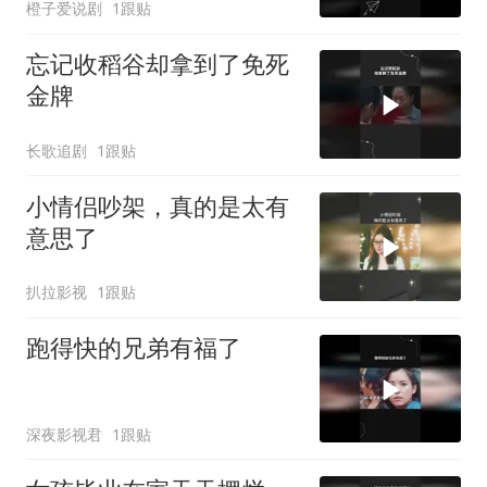
橙子爱说剧
1跟贴
忘记收稻谷却拿到了免死
金牌
长歌追剧
1跟贴
小情侣吵架，真的是太有
意思了
扒拉影视
1跟贴
跑得快的兄弟有福了
深夜影视君
1跟贴