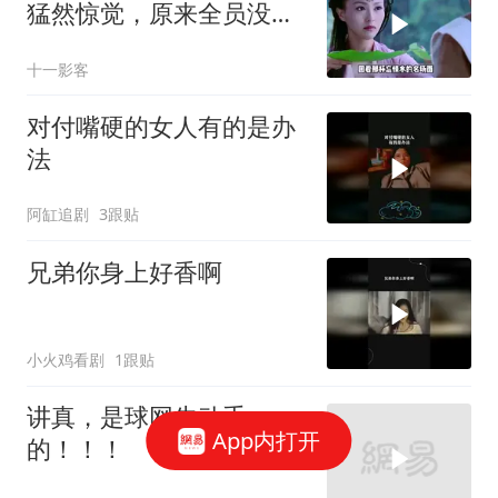
猛然惊觉，原来全员没有
一个不是悲剧的
十一影客
对付嘴硬的女人有的是办
法
阿缸追剧
3跟贴
兄弟你身上好香啊
小火鸡看剧
1跟贴
讲真，是球网先动手
App内打开
的！！！