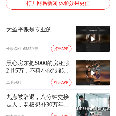
感觉全东北都在等7号
打开网易新闻 体验效果更佳
泰国一女公务员妆容引争议 本人回应
U17国足1分钟轰2球
大圣平账是专业的
80后女柜员逆袭成4200亿银行副行长
27岁女子成组织卖淫集团主犯被通缉
长歌追剧
6585跟贴
打开APP
奋进开新局 实干挑大梁
黑心房东把5000的房租涨
到15万，不料小伙眼都不
眨都同意了！
二毛追剧
打开APP
九点被辞退，八分钟交接
走人，老板想补30万年终
奖却发现被拉黑