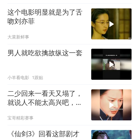
这个电影明显就是为了舌
吻刘亦菲
大菜新鲜事
男人就吃欲擒故纵这一套
小羊看电影
1跟贴
二少回来一看天又塌了，
就说人不能太高兴吧，这
下又成嫂嫂了
宝哥精彩赛事
《仙剑3》回看这部剧才