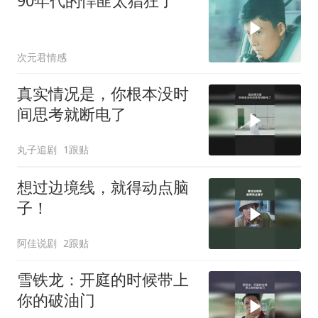
90年代的悍匪太猖狂了
次元君情感
真实情况是，你根本没时
间思考就断电了
丸子追剧
1跟贴
想过边境线，就得动点脑
子！
阿佳说剧
2跟贴
雪铁龙：开庭的时候带上
你的破油门