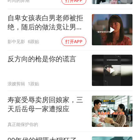
时尚的弄潮
打开APP
自卑女孩表白男老师被拒
绝，随后的做法竟让男老
师后悔终身
影中见影
6跟贴
打开APP
反方向的枪是你的谎言
浪嫂剪辑
1跟贴
寿宴受辱卖房回娘家，三
天后岳母一家遭报应
真正能保护你的