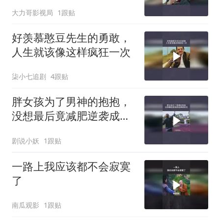
大力哥影视局
1跟贴
好羡慕憨豆先生的勇敢，
人生就该像这样疯狂一次
柒小七追剧
4跟贴
胖女孩为了男神的抱抱，
没想最后竟减肥逆袭成校
花
剧说小妖
1跟贴
一路上我应该都不会寂寞
了
南瓜观影
1跟贴