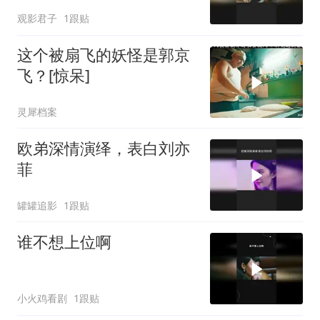
观影君子
1跟贴
这个被扇飞的妖怪是郭京
飞？[惊呆]
灵犀档案
欧弟深情演绎，表白刘亦
菲
罐罐追影
1跟贴
谁不想上位啊
小火鸡看剧
1跟贴