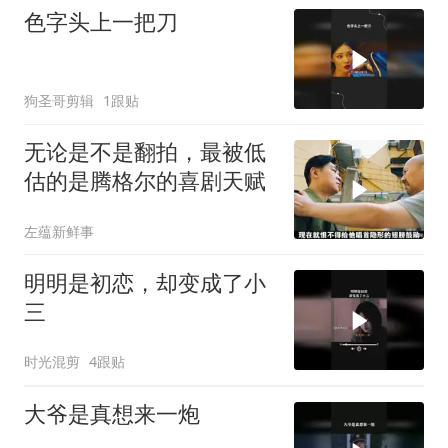
色字头上一把刀
狗圣哥剪辑
1跟贴
无论是不是翻拍，最被低
估的是腾格尔的喜剧天赋
左蕴新鲜事
明明是初恋，却变成了小
三
时光混剪
4跟贴
大爷是真想来一炮