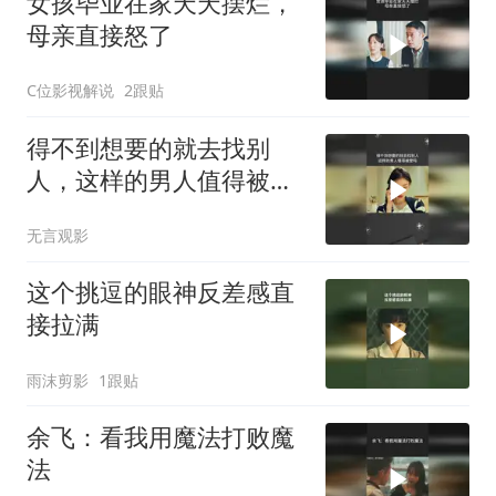
女孩毕业在家天天摆烂，
母亲直接怒了
C位影视解说
2跟贴
得不到想要的就去找别
人，这样的男人值得被爱
吗
无言观影
这个挑逗的眼神反差感直
接拉满
雨沫剪影
1跟贴
余飞：看我用魔法打败魔
法