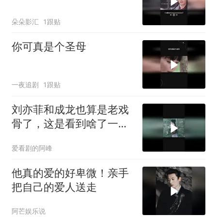
朵朵影汇
1跟贴
你可真是个圣母
一夜追剧
1跟贴
刘亦菲和成龙也算是老戏
骨了，这是看到啥了一起
笑场
爱看剧的阿峰
他真的爱的好卑微！亲手
把自己的爱人送走
阿芒娱乐说