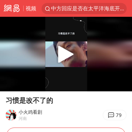
视频
中方回应是否在太平洋海底开采稀土
佛得角门将亮相智利俱乐部主场
陈熠叫医疗暂停被驳回 带伤遭逆转
深圳地面沉降致车辆损坏系谣言
多地要求领导干部带头休假
今年已有4位周星驰电影配角去世
法国下周开始禁止未经同意的电话营销
00:00
00:13
CIA被曝已秘密设立古巴工作组
Play
Ent
full
我国编制完成新版全月地质图
习惯是改不了的
外交部发言人就广岛核爆81周年等答记者问
小火鸡看剧
79
河南
首次证实！“胶球”存在