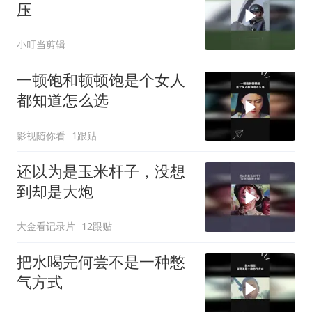
压
小叮当剪辑
一顿饱和顿顿饱是个女人
都知道怎么选
影视随你看
1跟贴
还以为是玉米杆子，没想
到却是大炮
大金看记录片
12跟贴
把水喝完何尝不是一种憋
气方式