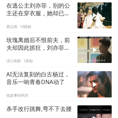
在逃公主刘亦菲，别的公
主还在穿衣服，她却已跑
出二里地了
督以南
16跟贴
玫瑰离婚后不恨前夫，前
夫却因此抓狂，刘亦菲演
绎别样故事
话心电影
1跟贴
AI无法复刻的白古杨过，
音乐一响青春DNA动了
侃故事的阿庆
杀手改行跳舞,弯不下去腰