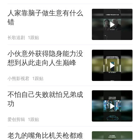
人家靠脑子做生意有什么
错
长歌追剧
1跟贴
小伙意外获得隐身能力没
想到从此走向人生巅峰
小熊影视君
1跟贴
不怕自己失败就怕兄弟成
功
爱创剪辑
1跟贴
老九的嘴角比机关枪都难