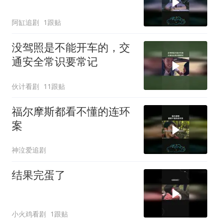
阿缸追剧
1跟贴
没驾照是不能开车的，交
通安全常识要常记
伙计看剧
11跟贴
福尔摩斯都看不懂的连环
案
神泣爱追剧
结果完蛋了
小火鸡看剧
1跟贴