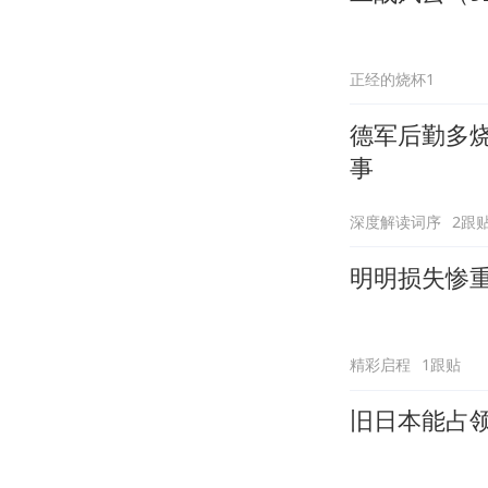
正经的烧杯1
德军后勤多烧
事
深度解读词序
2跟
明明损失惨
精彩启程
1跟贴
旧日本能占领