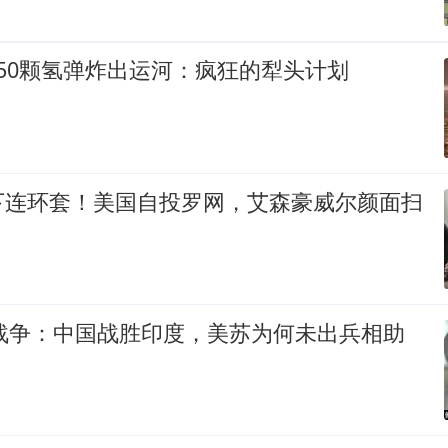
50颗氢弹炸出运河：疯狂的犁头计划
下连环套！美国自投罗网，艾森豪威尔颜面扫
印战争：中国战胜印度，美苏为何未出兵相助