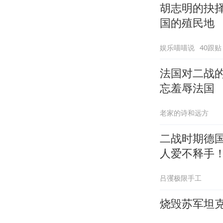
胡志明的抉
国的殖民地
娱乐喵喵说
40跟贴
法国对二战
忘羞辱法国
老家的诗和远方
二战时期德
人爱不释手
吕彏极限手工
烧毁苏军坦克