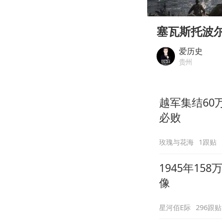
00:00
Play
塞瓦斯托波尔
爱历史
贵州
越军集结6
必败
玫瑰与花海
1跟贴
1945年15
像
星河佰E际
296跟贴