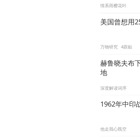
情系雨樱花叶
美国曾想用2
万物研究
4跟贴
赫鲁晓夫布
地
深度解读词序
1962年中
他走我心既空