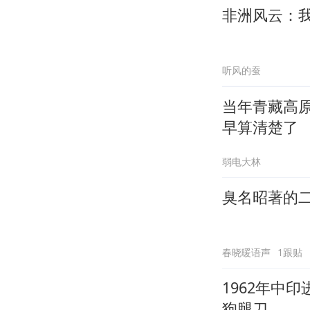
非洲风云：
听风的蚕
当年青藏高
早算清楚了
弱电大林
臭名昭著的
春晓暖语声
1跟贴
1962年中
狗腿刀