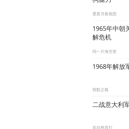
墨君月夜相思
1965年中
解危机
同一片海空里
1968年解
狡黠之狐
二战意大利
非自然苏打