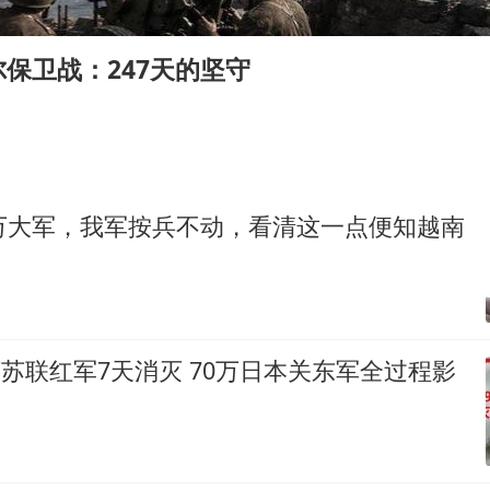
女主硬加吻戏短剧已下架
包文婧：二胎很难一碗水端平
保卫战：247天的坚守
浙江台州《告全体市民书》
香港宏福苑火灾或由烟头引起
黄金创今年来最大单周涨幅
郑丽文：台湾从来没有“独立”过
0万大军，我军按兵不动，看清这一点便知越南
网传《披荆斩棘2026》名单
人民的健康、体质、幸福一脉相承
8万苏联红军7天消灭 70万日本关东军全过程影