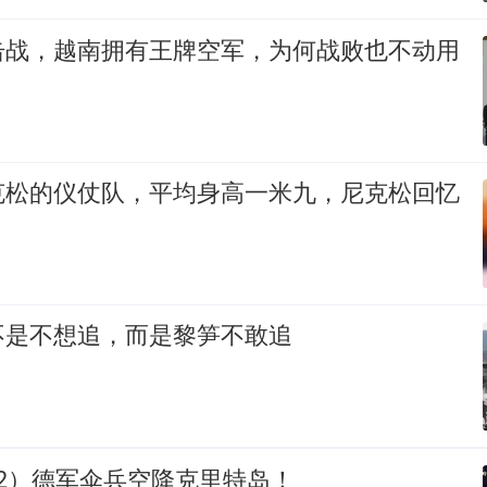
击战，越南拥有王牌空军，为何战败也不动用
克松的仪仗队，平均身高一米九，尼克松回忆
不是不想追，而是黎笋不敢追
2）德军伞兵空降克里特岛！