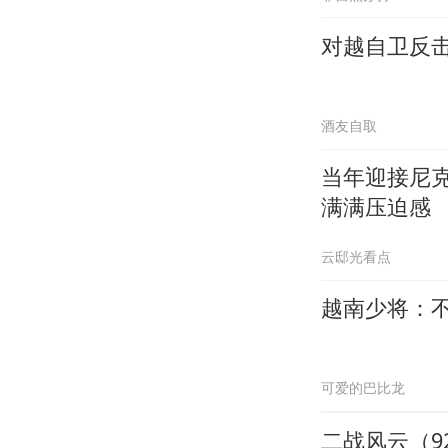
对越自卫反
酒友自取
当年迎接尼
满满压迫感
云邸光看点
越南少将：
可爱的巴比龙
二战风云（9