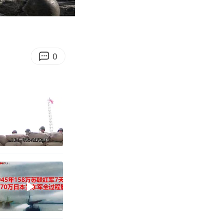
07:37
Enter
fullscreen
0