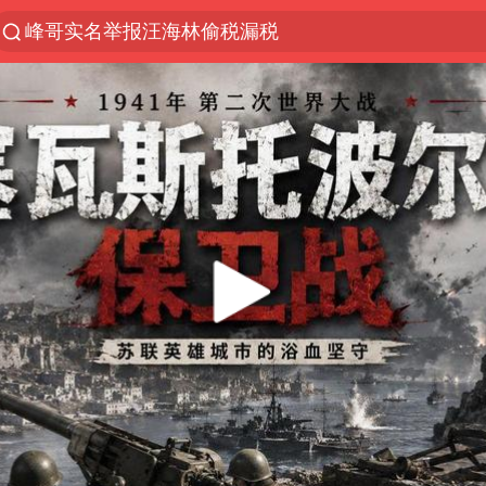
峰哥实名举报汪海林偷税漏税
解锁各地夏日限定体验
富婆带资进组给自己硬加60多场吻戏
酒店回应车内过夜被收150元
名创优品一次性内裤 颜面尽失
“六爷”挂一颗出场
金饰克价一夜涨回1300元
白海豚将正面袭击贯穿浙江
视频丨中国东方电气集团原党组副书记、董事宋致远
梁家辉：到内地拍戏不是北上是回归
牛津大学一纸声明甩不了锅