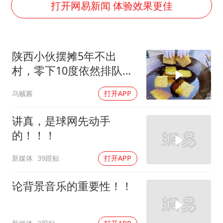
五粮液渠道价一箱上涨近百元
打开网易新闻 体验效果更佳
法国下周开始禁止未经同意的电话营销
贵州轮胎子公司获美国退税8136万
陕西小伙摆摊5年不出
郑国霖回应去景区上班被保安拦下
村，零下10度依然排队，
CIA被曝已秘密设立古巴工作组
大妈说：就爱这口
乌贼酱
打开APP
曝韩足协曾为外籍裁判安排性招待
萧敬腾：不忍心让妻子承受生育的苦
讲真，是球网先动手
奋进开新局 实干挑大梁
的！！！
新媒体
39跟贴
打开APP
论背景音乐的重要性！！