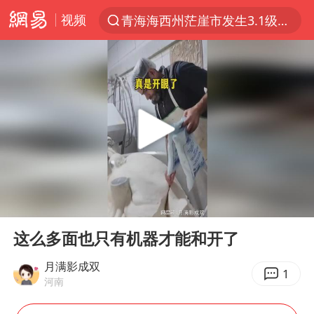
视频
青海海西州茫崖市发生3.1级地震
以“新”破局 首发经济点亮城市消费活力
我国编制完成新版全月地质图
台风白海豚登陆地点更新
看守所辅警收受10万获刑1年
台风白海豚进入48小时警戒线
吉林一“温度计大楼”读数爆表
00:00
00:18
24小时不关空调 电费会更低吗
Play
Ent
full
宇树科技王兴兴身家有望超200亿元
这么多面也只有机器才能和开了
村民谈“梅姨”：叫的其实是“媒姨”
月满影成双
1
河南
中国养老床位“三连降”