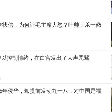
封告状信，为何让毛主席大怒？叶帅：杀一儆
难以控制情绪，在白宫发出了大声咒骂
贴
56年侵华，却提前发动九一八，对中国是福