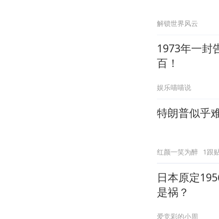
解锁世界风云
1973年一
百！
娱乐喵喵说
特朗普似乎
红颜一笑为醉
1跟
日本原定19
是祸？
爱竞彩的小周