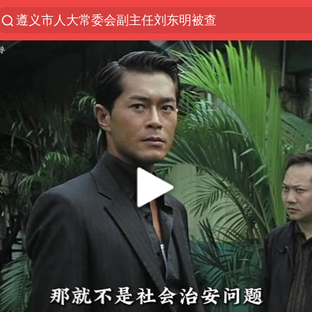
遵义市人大常委会副主任刘东明被查
夜幕落下 运动上场
泰交通部副部长回应中国人遭歧视手势
Meta被判支付5.67亿美元
中国稀土盘中涨停
1岁宝宝碰坏纸巾盒 宝妈被索赔924元
男子结婚8年3个女儿均非亲生
台风白海豚逼近 暴雨大暴雨来袭
“空调24小时开着更省电”不实
公司“上四休三”但要降薪1000元
47岁妈妈突然产女 26岁女儿：很震惊