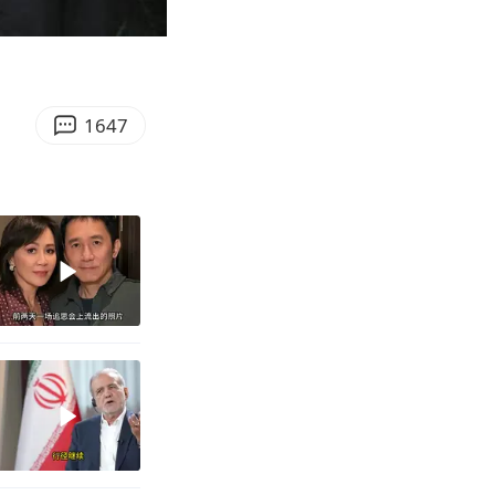
05:07
Enter
fullscreen
1647