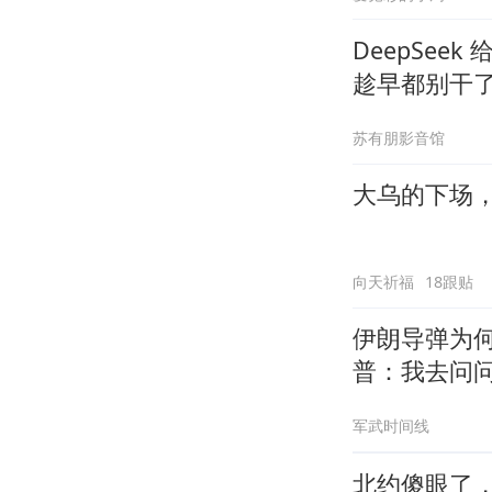
DeepSee
趁早都别干
苏有朋影音馆
大乌的下场
向天祈福
18跟贴
伊朗导弹为
普：我去问
军武时间线
北约傻眼了