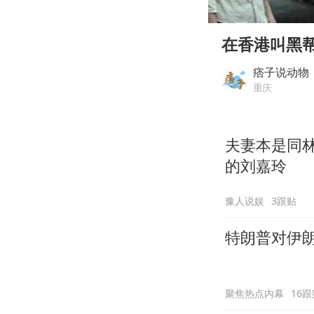
00:00
Play
在香港叫黑
痞子说动物
重庆
夫妻本是同林
的刘嘉玲
豫人说娱
3跟贴
特朗普对伊
聚焦热点内幕
16跟