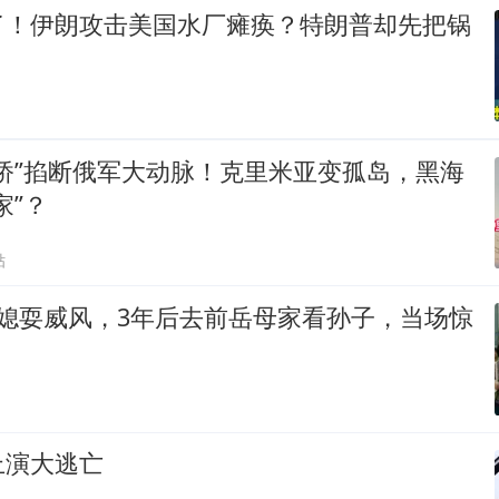
了！伊朗攻击美国水厂瘫痪？特朗普却先把锅
桥”掐断俄军大动脉！克里米亚变孤岛，黑海
家”？
贴
儿媳耍威风，3年后去前岳母家看孙子，当场惊
上演大逃亡