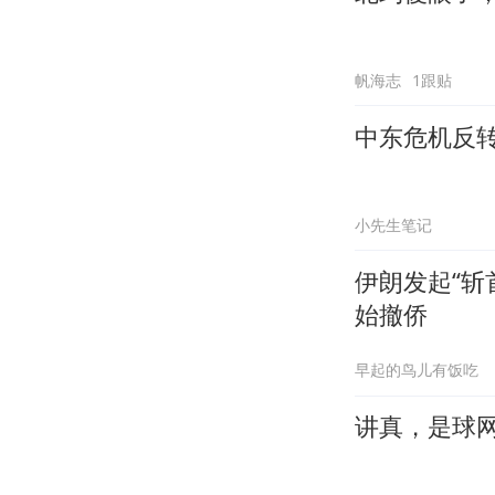
帆海志
1跟贴
中东危机反
小先生笔记
伊朗发起“斩
始撤侨
早起的鸟儿有饭吃
讲真，是球