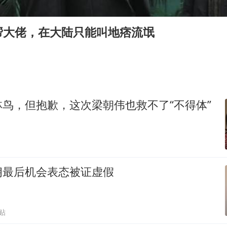
OpenAI为免费用户升级GPT-5.6 Luna
泸溪河：桃酥吃出金属牙冠视频不实
帮大佬，在大陆只能叫地痞流氓
“中国蔬菜之乡”最高温达41.8℃
日本广岛民众举行游行反对政府行径
27岁女子成组织卖淫集团主犯被通缉
97岁英国奶奶飞上天再破吉尼斯纪录
鸟，但抱歉，这次梁朝伟也救不了“不得体”
女子开一天一夜空调后二氧化碳中毒
如何把百年大党建设得更加坚强有力？
朗最后机会表态被证虚假
贴