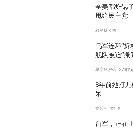
全美都炸锅
甩给民主党
君笙拂兮啊
乌军连环“拆
舰队被迫“搬
星空解密站
273跟
3年前她打
呆
娱乐的宅急便
台军，正在