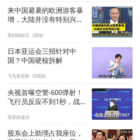
来中国避暑的欧洲游客暴
增，大陆并没有特别兴
奋！介文汲
果妈聊娱乐
2跟贴
日本亚运会三招针对中
国？中国硬核拆解
飞鸟各投林
35跟贴
央视首曝空警-600弹射！
飞行员反应不到1秒，战
友牺牲无人退缩！
星星邮递员
股东会上助理占我座位，