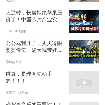
水云人
大逆转，长鑫拒绝苹果压
价了！中国芯片产业实现
怎样的逆袭？
一林
183跟贴
公公骂我儿子，丈夫冷眼
婆婆偷笑，隔天我带娃改
姓迁户口全家懵了！
雪姐故事多
讲真，是球网先动手
的！！！
新媒体
39跟贴
论背景音乐的重要性！！