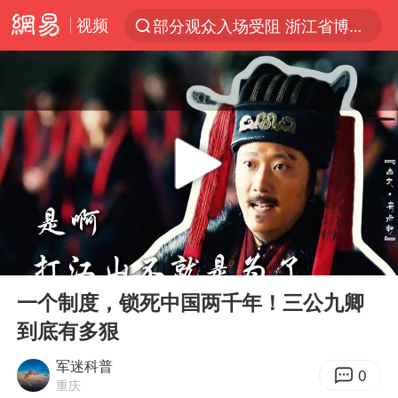
视频
部分观众入场受阻 浙江省博物馆致歉
以“新”破局 首发经济点亮城市消费活力
U17国足三战全胜
47岁妈妈突然产女 26岁女儿：很震惊
男子结婚8年发现3个女儿均非亲生
OpenAI为免费用户升级GPT-5.6 Luna
我国编制完成新版全月地质图
00:00
17:41
台风白海豚最新路径研判来了
Play
Ent
full
对话重庆地铁吐血女孩
一个制度，锁死中国两千年！三公九卿
到底有多狠
毛宁转发梯田音乐会视频海外网友赞叹
巡查组提问 工作人员偷用手机查答案
军迷科普
0
重庆