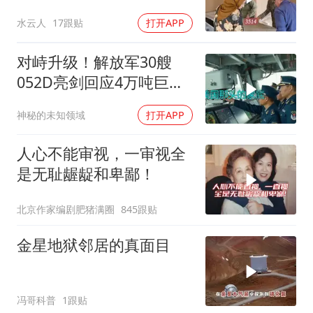
片3514
水云人
17跟贴
打开APP
对峙升级！解放军30艘
052D亮剑回应4万吨巨舰
挑衅
神秘的未知领域
打开APP
人心不能审视，一审视全
是无耻龌龊和卑鄙！
北京作家编剧肥猪满圈
845跟贴
金星地狱邻居的真面目
冯哥科普
1跟贴