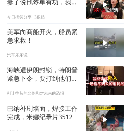
妻子说他签单有功，我抛
售60%股份：董事长也让
今日搞笑分享
3跟贴
给他当
美军向商船开火，船员紧
急求救！
汽车乐乐说
海峡遭伊朗封锁，特朗普
紧急下令，要打到他们承
受不住
别让往昔的悲伤和对未来的恐惧
巴纳补刷墙面，焊接工作
完成，米娜纪录片3512