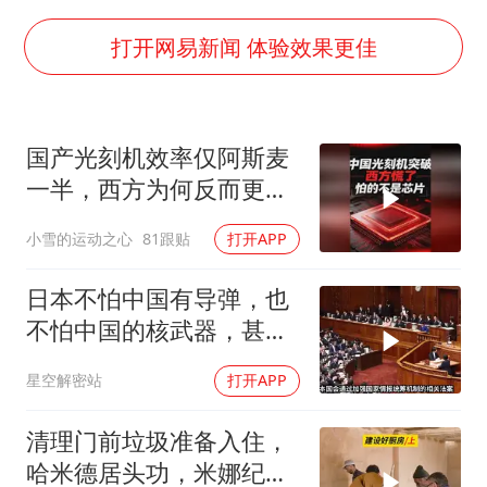
代人信访被判寻衅滋事案被告人获国赔
现代版摸金校尉落网查获400多枚古币
打开网易新闻 体验效果更佳
消费新图景｜多举措提升消费体验 释放夏日经济活力
国家气候中心：8月将有4轮高温过程，部分地区可达40℃～45℃
国产光刻机效率仅阿斯麦
泰国一女公务员妆容引争议 本人回应
一半，西方为何反而更
宇树科技发行价格150.80元/股
慌？
小雪的运动之心
81跟贴
打开APP
把党建设得更加坚强有力
奋进开新局 实干挑大梁
日本不怕中国有导弹，也
不怕中国的核武器，甚至
不怕中国的稀土制裁
星空解密站
打开APP
清理门前垃圾准备入住，
哈米德居头功，米娜纪录