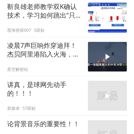
靳良雄老师教学双K确认
技术，学习如何跳出“只看
价格”的表现，看穿主力资
股海密探007
5跟贴
金真实意图，寻找科学买
卖点
凌晨7声巨响炸穿迪拜！
杰贝阿里港陷入火海，美
军弹药库告急让中东盟友
星空解密站
彻底心寒
讲真，是球网先动手
的！！！
新媒体
57跟贴
论背景音乐的重要性！！