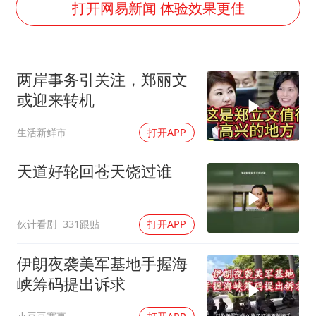
男子结婚8年3个女儿都不是亲生
打开网易新闻 体验效果更佳
白海豚可深入内陆制造大范围风雨
面对面丨蔡磊：与渐冻症抗争 纵使不敌 也不屈服
两岸事务引关注，郑丽文
NBA传奇教练老尼尔森去世
或迎来转机
手机真会“偷听”我们说话吗
生活新鲜市
打开APP
加沙约14万栋建筑被完全摧毁
5万小车卖不动 微型代步车集体遇冷
天道好轮回苍天饶过谁
从科技创新看开局起步的时与势
伙计看剧
331跟贴
打开APP
伊朗夜袭美军基地手握海
峡筹码提出诉求