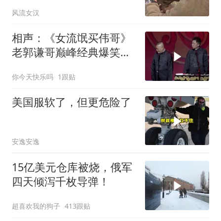
普只剩一个问题
风流女汉
相声：《女流氓买伟哥》
老郭谦哥巅峰经典爆笑相
声太搞笑太逗了
你今天快乐吗
1跟贴
美国服软了，但更危险了
安逸安逸
15亿美元仓库被烧，俄军
四天倾泻千枚导弹！
超喜欢我的狗子
413跟贴