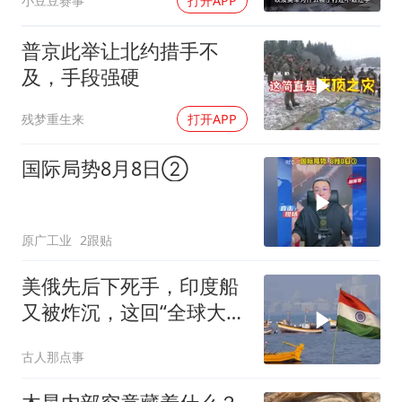
小豆豆赛事
打开APP
普京此举让北约措手不
及，手段强硬
残梦重生来
打开APP
国际局势8月8日②
原广工业
2跟贴
美俄先后下死手，印度船
又被炸沉，这回“全球大
国”的面具彻底挂不住了
古人那点事