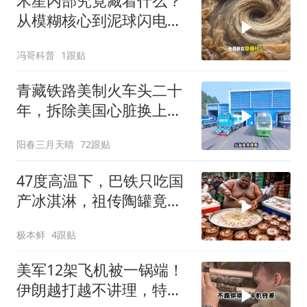
木星内部究竟藏着什么？
从模糊核心到泥球闪电，
重塑太阳系起源
冯哥科普
1跟贴
青藏铁路美制火车头二十
年，拆除美国心脏换上绿
色电力
阳春三月天晴
72跟贴
47度高温下，巴铁只吃国
产冰淇淋，祖传陶罐竟还
能自动降温
极本鲜
4跟贴
美军12架飞机被一锅端！
伊朗越打越不讲理，特朗