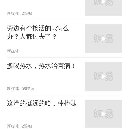
新媒体
2跟贴
旁边有个抢活的…怎么
办？人都过去了？
新媒体
多喝热水，热水治百病！
新媒体
69跟贴
这滑的挺远的哈，棒棒哒
新媒体
2跟贴