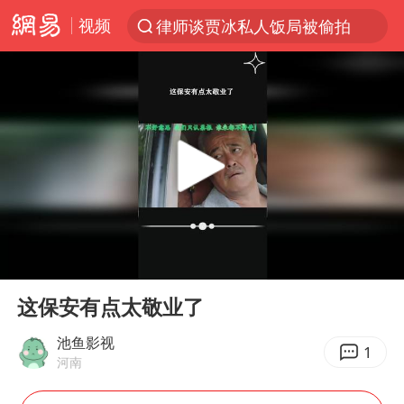
视频
律师谈贾冰私人饭局被偷拍
台风“白海豚”登陆 各地各部门全力应对
克雷桑回应绝杀津门虎
人形机器人第一股
江苏昆山升级发布暴雨红警
多地银行上调存款利率
上海地铁4条线路全线停运
00:00
01:48
4.2平卫生间补漏注胶花1.55万
Play
Ent
full
武汉3名城管协管员殴打摊主被刑拘
这保安有点太敬业了
白海豚路径图
池鱼影视
1
河南
宇树申购 中一签有望赚20万元