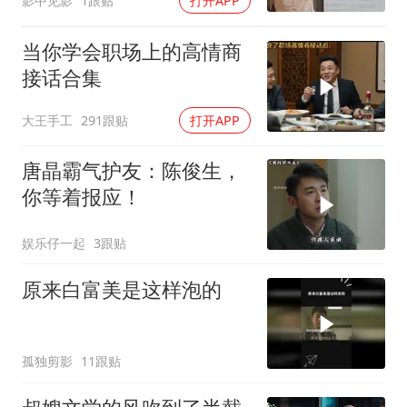
影中见影
1跟贴
打开APP
当你学会职场上的高情商
接话合集
大王手工
291跟贴
打开APP
唐晶霸气护友：陈俊生，
你等着报应！
娱乐仔一起
3跟贴
原来白富美是这样泡的
孤独剪影
11跟贴