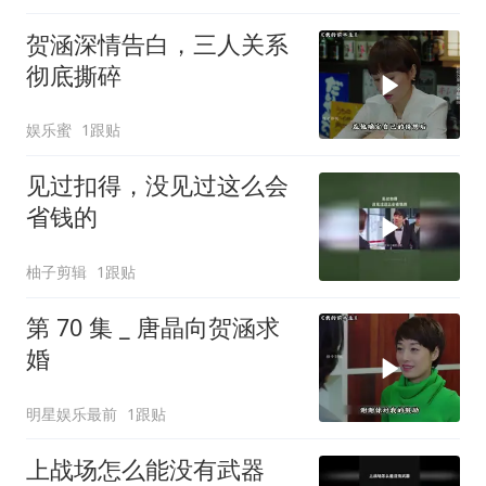
贺涵深情告白，三人关系
彻底撕碎
娱乐蜜
1跟贴
见过扣得，没见过这么会
省钱的
柚子剪辑
1跟贴
第 70 集 _ 唐晶向贺涵求
婚
明星娱乐最前
1跟贴
上战场怎么能没有武器