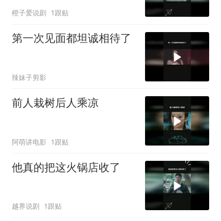
橙子爱说剧
1跟贴
第一次见面都坦诚相待了
辣妹子剪影
前人栽树后人乘凉
阿萌讲电影
1跟贴
他真的把这火锅店收了
越界说剧
1跟贴