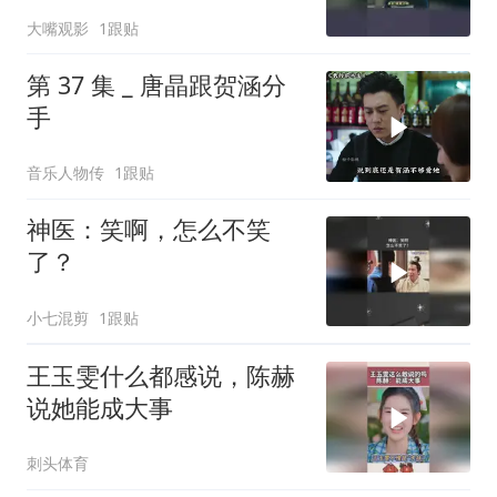
大嘴观影
1跟贴
第 37 集 _ 唐晶跟贺涵分
手
音乐人物传
1跟贴
神医：笑啊，怎么不笑
了？
小七混剪
1跟贴
王玉雯什么都感说，陈赫
说她能成大事
刺头体育