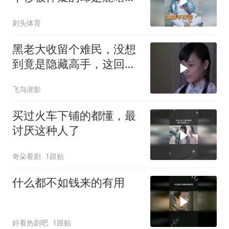
笑的我眼泪出来了
刺头体育
黑老大收留个难民，没想
到竟是隐藏高手，这回捡
到宝了
飞鸟潜影
买过火车下铺的都懂，最
讨厌这种人了
奇朵看剧
1跟贴
什么都不如钱来的有用
好看热剧吧
1跟贴