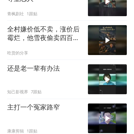
青枫剧社
1跟贴
全村嫌价低不卖，涨价后
霉烂，他雪夜偷卖四百斤
躲过一劫
吃货的分享
还是老一辈有办法
知己影视界
7跟贴
主打一个冤家路窄
康康剪辑
1跟贴