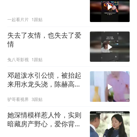
一起看片片
1跟贴
失去了友情，也失去了爱
情
兔八哥影视
1跟贴
邓超泼水引公愤，被抬起
来用水龙头浇，陈赫高兴
坏了丨哈哈哈哈
驴哥看视界
3跟贴
她深情模样惹人怜，实则
暗藏房产野心，爱你背后
另有目的