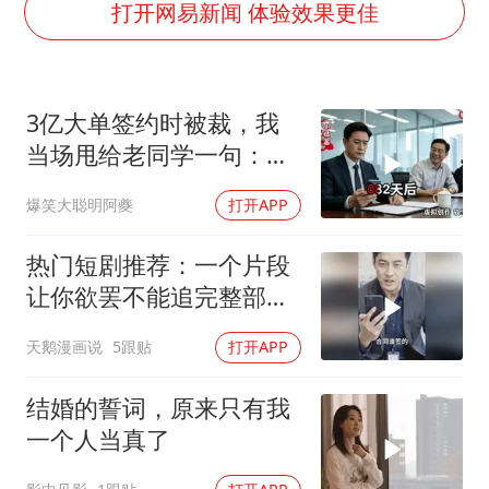
上海大部迎大暴雨
打开网易新闻 体验效果更佳
《龙餐馆》 冲奖
《披荆斩棘2026》阵容官宣
3亿大单签约时被裁，我
“伊斯兰版北约”出现
当场甩给老同学一句：不
伯克希尔净买入约200亿美元股票
签了
爆笑大聪明阿夔
打开APP
以军士兵把枪口对准中国记者
构建更高水平的全民健身公共服务体系
热门短剧推荐：一个片段
让你欲罢不能追完整部好
剧
天鹅漫画说
5跟贴
打开APP
结婚的誓词，原来只有我
一个人当真了