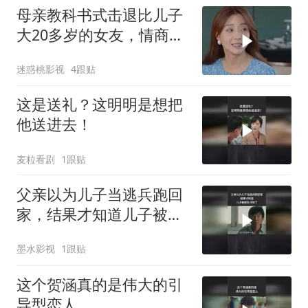
母亲教科书式击退比儿子
大20多岁的女友，情商太
高了！
迷惑桃影视
4跟贴
这是送礼？这明明是想把
他送进去！
麦粒看剧
1跟贴
父亲以为儿子当逃兵跑回
家，结果才知道儿子被部
队开除了
墨水影视
1跟贴
这个贺涵真的是伟大的引
导型恋人