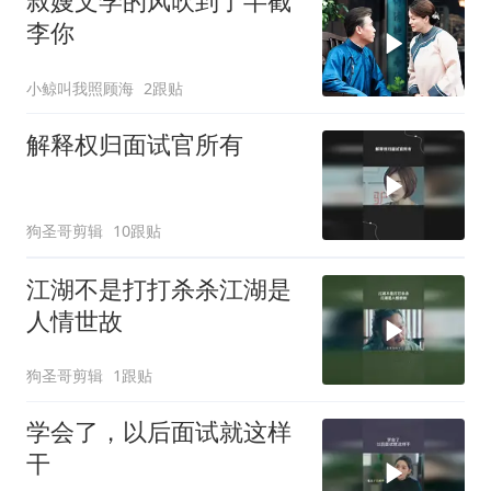
叔嫂文学的风吹到了半截
李你
小鲸叫我照顾海
2跟贴
解释权归面试官所有
狗圣哥剪辑
10跟贴
江湖不是打打杀杀江湖是
人情世故
狗圣哥剪辑
1跟贴
学会了，以后面试就这样
干