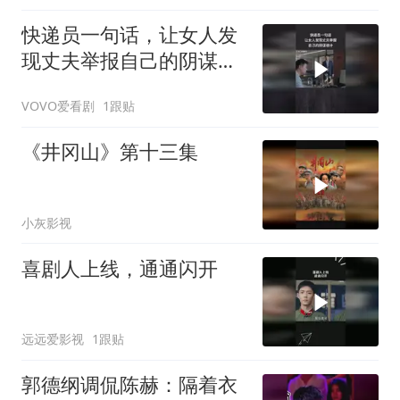
快递员一句话，让女人发
现丈夫举报自己的阴谋诡
计
VOVO爱看剧
1跟贴
《井冈山》第十三集
小灰影视
喜剧人上线，通通闪开
远远爱影视
1跟贴
郭德纲调侃陈赫：隔着衣