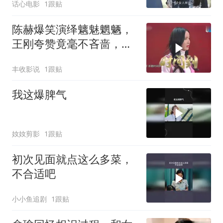
话心电影
1跟贴
陈赫爆笑演绎魑魅魍魉，
王刚夸赞竟毫不吝啬，足
见陈赫机智聪明
丰收影说
1跟贴
我这爆脾气
奻奻剪影
1跟贴
初次见面就点这么多菜，
不合适吧
小小鱼追剧
1跟贴