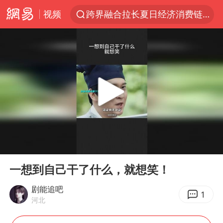
视频
跨界融合拉长夏日经济消费链条
白海豚逼近浙闽沿海
国足U17与阿森纳决赛取消 并列冠军
王艺迪2-4不敌张本美和止步4强
“白海豚”来了！第一批飞机已绑好
白海豚5次眼壁置换
王艺迪无缘横滨赛决赛
00:00
00:21
杭州部分地铁高架段临时停运
Play
Ent
full
2025年小学教师减少13.19万
一想到自己干了什么，就想笑！
浙江海域将现5到8米巨浪到狂浪
剧能追吧
1
河北
武契奇会见泽连斯基有何意图