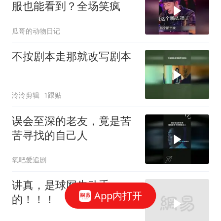
服也能看到？全场笑疯
瓜哥的动物日记
不按剧本走那就改写剧本
泠泠剪辑
1跟贴
误会至深的老友，竟是苦
苦寻找的自己人
氧吧爱追剧
讲真，是球网先动手
App内打开
的！！！