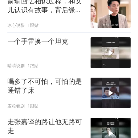
俞瑜回忆相识过程，和女
儿认识有故事，背后缘由
很值得品
冰心说影
1跟贴
一个手雷换一个坦克
睛睛说剧
1跟贴
喝多了不可怕，可怕的是
睡错了床
麦粒看剧
1跟贴
走张嘉译的路让他无路可
走