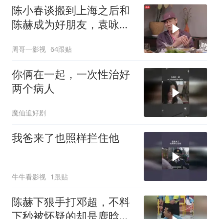
陈小春谈搬到上海之后和
陈赫成为好朋友，袁咏仪
是他们的共同好友
周哥一影视
64跟贴
你俩在一起，一次性治好
两个病人
魔仙追好剧
我爸来了也照样拦住他
牛牛看影视
1跟贴
陈赫下狠手打邓超，不料
下秒被怀疑的却是鹿晗，