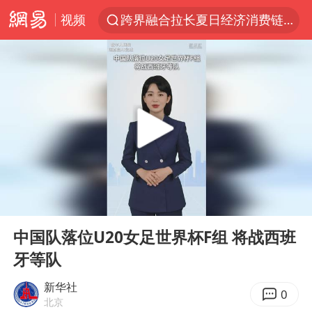
跨界融合拉长夏日经济消费链条
视频
拜登前列腺癌恶化
“白海豚”逼近浙闽沿海
四川宜宾5.5级地震后余震为何不断
2026年7月份居民消费价格同比上涨0.5%
浙江海域将现5到8米巨浪到狂浪
外国游客的“中国游三件套”火了
以军士兵把枪口对准中国记者
00:00
00:26
Play
Ent
白海豚在海上打了个结
full
中国队落位U20女足世界杯F组 将战西班
方桃子代言广告视频已下架
牙等队
上海大部迎大暴雨
新华社
0
北京
一周大涨超7% 金价为何突然上涨