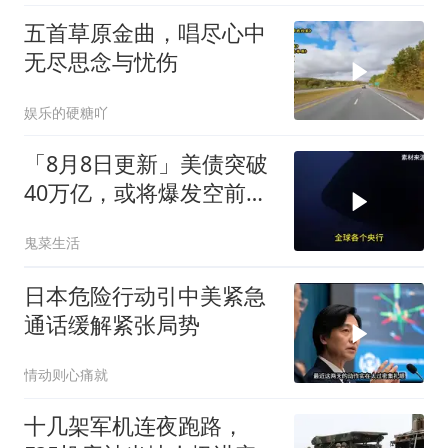
五首草原金曲，唱尽心中
无尽思念与忧伤
娱乐的硬糖吖
「8月8日更新」美债突破
40万亿，或将爆发空前金
融危机
鬼菜生活
日本危险行动引中美紧急
通话缓解紧张局势
情动则心痛就
十几架军机连夜跑路，