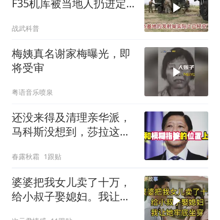
F35机库被当地人扔进定
位器，美军在中东的老底
战武科普
让人掀了个干净
梅姨真名谢家梅曝光，即
将受审
粤语音乐喷泉
还没来得及清理亲华派，
马科斯没想到，莎拉这次
居然换了打法！
春露秋霜
1跟贴
婆婆把我女儿卖了十万，
给小叔子娶媳妇。我让她
牢底坐穿！