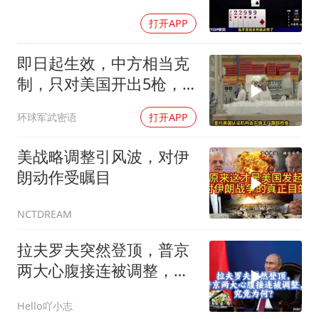
打开APP
即日起生效，中方相当克
制，只对美国开出5枪，
商务部二号令颁布
环球军武密语
打开APP
美战略调整引风波，对伊
朗动作受瞩目
NCTDREAM
拉夫罗夫突然登顶，普京
两大心腹接连被调整，究
竟为何？
Hello吖小志