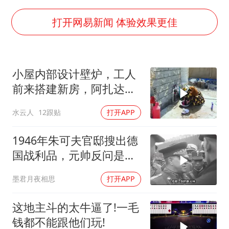
河南警方公开征集黑恶犯罪线索
打开网易新闻 体验效果更佳
WTT横滨冠军赛女单四强国乒占三席
谢霆锋演唱会隔空祝王菲生日快乐
小屋内部设计壁炉，工人
大爷听AI洒农药 150亩苗一夜枯萎
前来搭建新房，阿扎达思
央视新主播李秋莹孙亚鹏亮相
念卡迪尔
水云人
12跟贴
打开APP
构建更高水平的全民健身公共服务体系
1946年朱可夫官邸搜出德
国战利品，元帅反问是否
需辞职
墨君月夜相思
打开APP
这地主斗的太牛逼了!一毛
钱都不能跟他们玩!