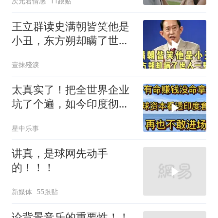
次元君情感
11跟贴
王立群读史满朝皆笑他是
小丑，东方朔却瞒了世人
一辈子！
壹抹殘淚
太真实了！把全世界企业
坑了个遍，如今印度彻底
无人问津
星中乐事
讲真，是球网先动手
的！！！
新媒体
55跟贴
论背景音乐的重要性！！