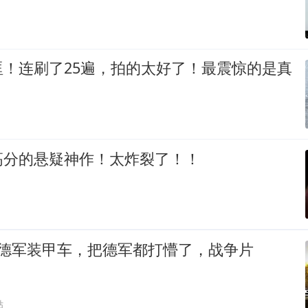
眶！连刷了25遍，拍的太好了！最震惊的是真
高分的悬疑神作！太炸裂了！！
轰德军装甲车，把德军都打懵了，战争片
贴