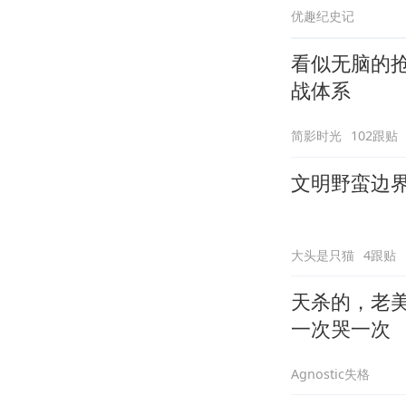
优趣纪史记
看似无脑的
战体系
简影时光
102跟贴
文明野蛮边
大头是只猫
4跟贴
天杀的，老
一次哭一次
Agnostic失格