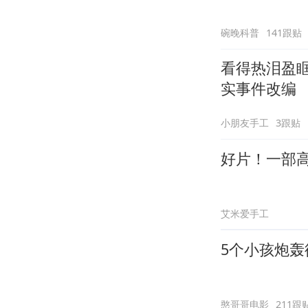
碗晚科普
141跟贴
看得热泪盈
实事件改编
小朋友手工
3跟贴
好片！一部
艾米爱手工
5个小孩炮
憨哥哥电影
211跟