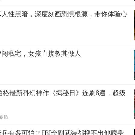
示人性黑暗，深度刻画恐惧根源，带你体验心
擅闯私宅，女孩直接教其做人
尔伯格最新科幻神作《揭秘日》连刷8遍，超级
1跟贴
兵有多可怕？FBI全副武装都搜不出他藏身