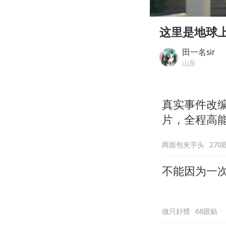
00:00
Play
这里是地球
田一名sir
山东
真实事件改
片，全程高
两面包夹芋头
270
不能因为一
做只好猹
68跟贴