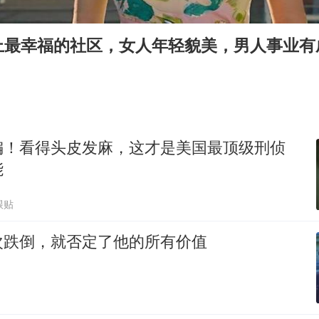
“东北超”哈尔滨主场收官战小贴士
微信新功能：你可以“撤回”你的撤回
上最幸福的社区，女人年轻貌美，男人事业有
福建省泉州市委书记张毅恭接受纪律审查和监察调查
美参院通过一项对俄能源领域制裁法案
2名小孩玩手机低头幅度近乎折叠
38岁演员求职万岁山NPC成功
编！看得头皮发麻，这才是美国最顶级刑侦
夯实基础开新局
能
跟贴
次跌倒，就否定了他的所有价值