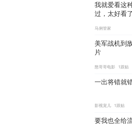
我就爱看这
过，太好看
马俐管家
美军战机到
片
憨哥哥电影
1跟贴
一出将错就
影视宠儿
1跟贴
要我也全给