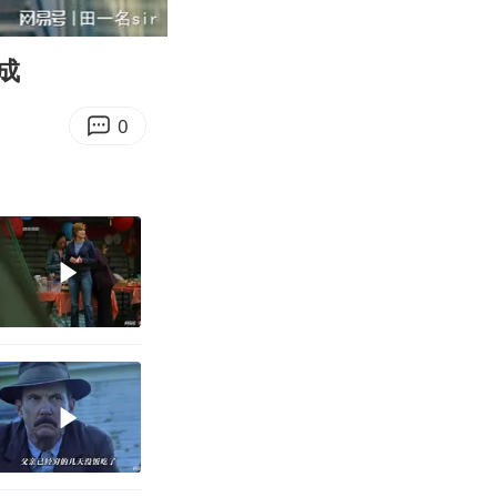
11:59
Enter
fullscreen
成
0