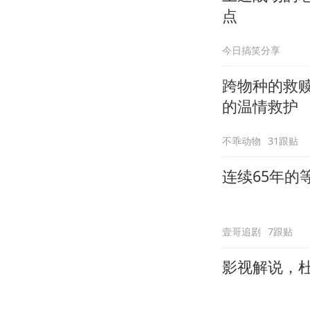
点
今日搞笑分享
跨物种的救
的温情救护
不乖动物
31跟贴
连续65年
壹哥追剧
7跟贴
影视解说，