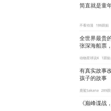
简直就是童
不看动漫
186跟贴
全世界最贵的
张深海船票，
动物星球说K
1跟贴
有真实故事
孩子的故事
鹿鲨Sakana
289
《巅峰谍战