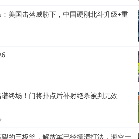
锋：美国击落威胁下，中国硬刚北斗升级+重
6
离谱终场！门将扑点后补射绝杀被判无效
贴
厚望的三板斧，解放军已经摸清打法，海空一