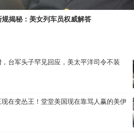
OpenAI为免费用户升级GPT-5.6 Luna
“中国蔬菜之乡”最高温达41.8℃
新规揭秘：美女列车员权威解答
段绚竞因公牺牲 年仅44岁
日本广岛民众举行游行反对政府行径
27岁女子成组织卖淫集团主犯被通缉
97岁英国奶奶飞上天再破吉尼斯纪录
增，台军头子罕见回应，美太平洋司令不装
女子开一天一夜空调后二氧化碳中毒
奋进开新局 实干挑大梁
王现在变怂王！堂堂美国现在靠骂人赢的美伊