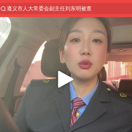
遵义市人大常委会副主任刘东明被查
夜幕落下 运动上场
泰交通部副部长回应中国游客遭歧视
Meta被判支付5.67亿美元
1岁宝宝碰坏纸巾盒 宝妈被索赔924元
男子结婚8年3个女儿均非亲生
中信证券：预计铜板块将迎来共振上涨
台风白海豚逼近 暴雨大暴雨来袭
“空调24小时开着更省电”不实
公司“上四休三”但要降薪1000元
47岁妈妈突然产女 26岁女儿：很震惊