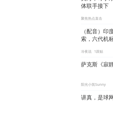
体联手接下
聚焦热点直击
（配音）印
索，六代机
冷夜说
1跟贴
萨克斯《寂
阳光小筑Sunny
讲真，是球