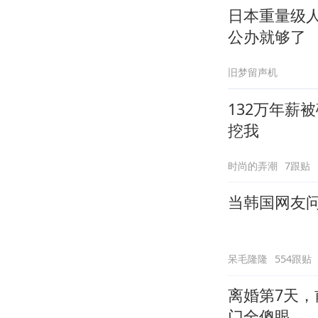
日本重量级
公办就够了
旧梦留声机
132万年薪
挖我
时尚的弄潮
7跟贴
当韩国网友问
呆毛隆隆
554跟贴
离婚第7天，
门全傻眼