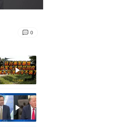
02:29
Enter
fullscreen
0