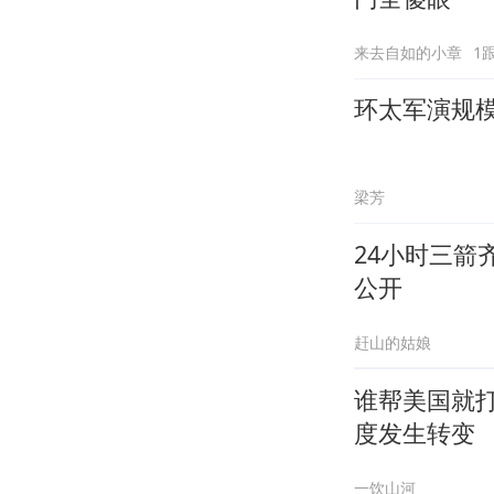
来去自如的小章
1
环太军演规
梁芳
24小时三箭
公开
赶山的姑娘
谁帮美国就
度发生转变
一饮山河