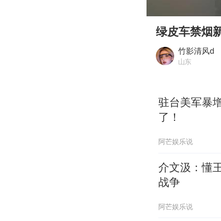
00:00
Play
绿皮车禁烟
竹影清风d
山东
驻台美军暴
了！
阿芒娱乐说
介文汲：懂
战争
阿芒娱乐说