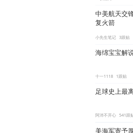
中美航天交
复火箭
小先生笔记
3跟贴
海绵宝宝解说
十一1118
1跟贴
足球史上最
阿沛不开心
541跟
美海军寄予