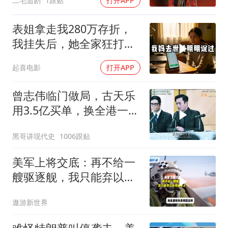
二毛追剧
1跟贴
打开APP
表姐拿走我280万存折，
我挂失后，她全家狂打
200个电话
起喜电影
打开APP
曾志伟临门做局，古天乐
用3.5亿买单，换全港一声
佩服！
黑哥讲现代史
1006跟贴
美军上将交底：再不给一
艘驱逐舰，我只能弃以色
列保本土
遨游新世界