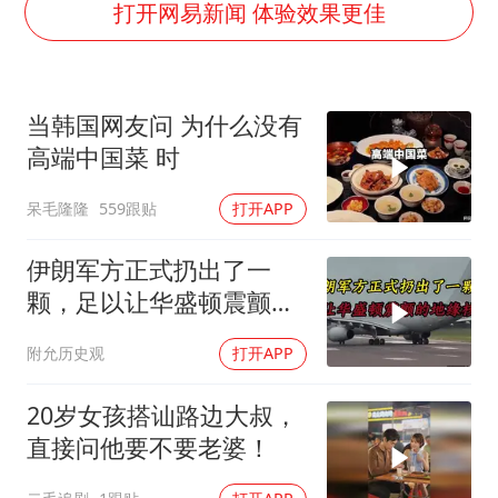
“不建议大家买深色蛋糕”
打开网易新闻 体验效果更佳
男子结婚8年3个女儿均非亲生
男子杀人后逃进深山21年活得像野人
当韩国网友问 为什么没有
985博士后被曝在妻子孕期出轨后续
高端中国菜 时
公司“上四休三”但要降薪1000元
呆毛隆隆
559跟贴
打开APP
47岁妈妈突然产女 26岁女儿：很震惊
如何把百年大党建设得更加坚强有力？
伊朗军方正式扔出了一
颗，足以让华盛顿震颤的
地缘核弹
附允历史观
打开APP
20岁女孩搭讪路边大叔，
直接问他要不要老婆！