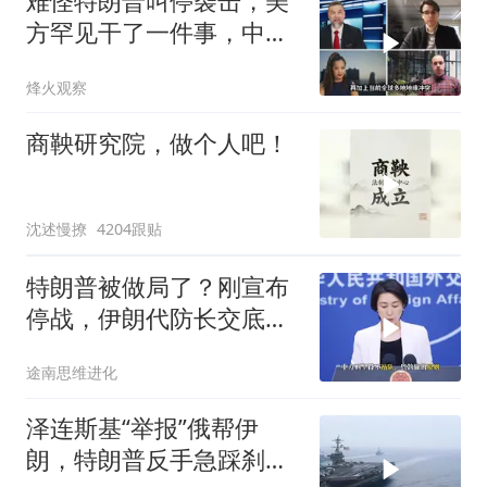
难怪特朗普叫停袭击，美
方罕见干了一件事，中方
智库预测有事发生
烽火观察
商鞅研究院，做个人吧！
沈述慢撩
4204跟贴
特朗普被做局了？刚宣布
停战，伊朗代防长交底，
中国预判果真应验
途南思维进化
泽连斯基“举报”俄帮伊
朗，特朗普反手急踩刹