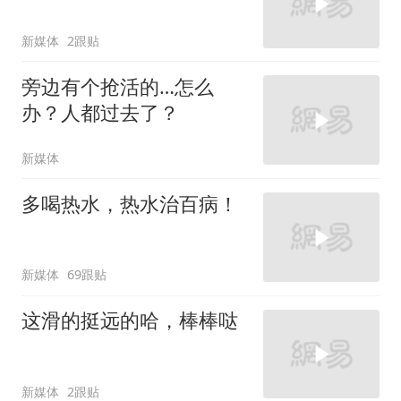
新媒体
2跟贴
旁边有个抢活的…怎么
办？人都过去了？
新媒体
多喝热水，热水治百病！
新媒体
69跟贴
这滑的挺远的哈，棒棒哒
新媒体
2跟贴