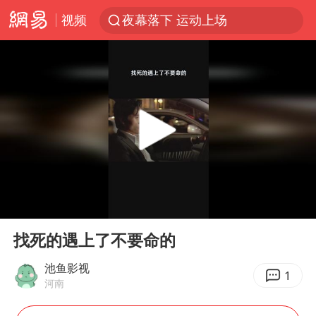
视频
夜幕落下 运动上场
美国将对多晶硅衍生品加征15%关税
泰交通部副部长回应中国人遭歧视手势
改名后的“青海拉面”店
勒沃库森U17主帅盛赞赵松源
台军“汉光秀”开场闹剧多
段绚竞因公牺牲 年仅44岁
00:00
00:52
1岁宝宝碰坏纸巾盒 宝妈被索赔924元
Play
Ent
full
女子开一天一夜空调后二氧化碳中毒
找死的遇上了不要命的
97岁英国奶奶飞上天再破吉尼斯纪录
池鱼影视
1
河南
“空调24小时开着更省电”不实