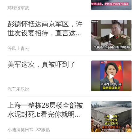
车，美国霸权底气尽失
环球谈军武
彭德怀抵达南京军区，许
世友设宴招待，直言这是
最高的标准
等风上青云
美军这次，真被吓到了
汽车乐乐说
上海一整栋28层楼全部被
水泥封死.b看完你就明白
了..s
小陆搞笑日常
82跟贴