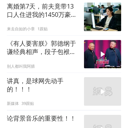
离婚第7天，前夫竟带13
口人住进我的1450万豪
宅，一开门全傻眼
来去自如的小章
1跟贴
《有人要害朕》郭德纲于
谦经典相声，段子包袱满
满！
别人都叫我阿腈
讲真，是球网先动手
的！！！
新媒体
39跟贴
论背景音乐的重要性！！