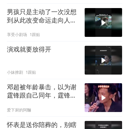
男孩只是主动了一次没想
到从此改变命运走向人生
巅峰
享受小剧场
1跟贴
演戏就要放得开
小妹撩剧
1跟贴
邓超被年龄暴击，以为谢
霆锋跟自己同年，霆锋：
哥我80后的
爱下厨的阿酾
怀表是送你陪葬的，别瞎