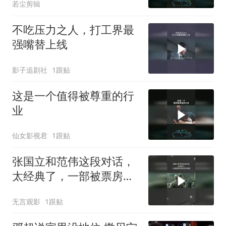
若尘剪辑
不吃压力之人，打工界最
强嘴替上线
影子追剧社
1跟贴
这是一个值得被尊重的行
业
仙女影视君
1跟贴
张国立和范伟这段对话，
太经典了，一部被票房低
估的好电影
无言观影
1跟贴