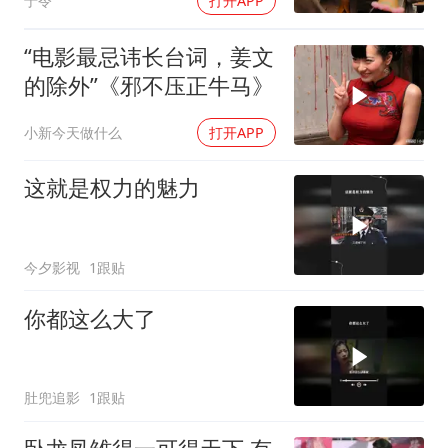
于令
打开APP
“电影最忌讳长台词，姜文
的除外”《邪不压正牛马》
小新今天做什么
打开APP
这就是权力的魅力
今夕影视
1跟贴
你都这么大了
肚兜追影
1跟贴