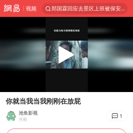
视频
郑国霖回应去景区上班被保安拦下
金饰克价大幅跳涨
台风白海豚可能在浙闽沿海登陆
多地要求领导干部带头休假
24小时不关空调 电费会更低吗
龚宝冬烈士安葬仪式举行
女子利用漏洞0元买了3千台电器
00:00
00:24
浙江舟山21条水上客运航线停航
Play
Ent
full
今年4位周星驰电影配角去世
你就当我当我刚刚在放屁
号召领导带头休假 是大家不想休吗
池鱼影视
1
河南
中国五箭齐发反制美国