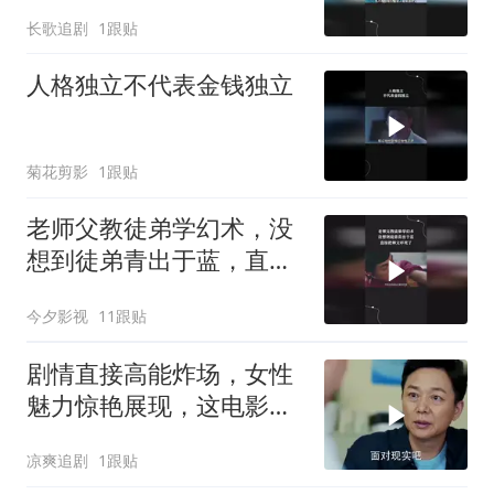
长歌追剧
1跟贴
人格独立不代表金钱独立
菊花剪影
1跟贴
老师父教徒弟学幻术，没
想到徒弟青出于蓝，直接
把师父吓死了
今夕影视
11跟贴
剧情直接高能炸场，女性
魅力惊艳展现，这电影堪
称王炸
凉爽追剧
1跟贴