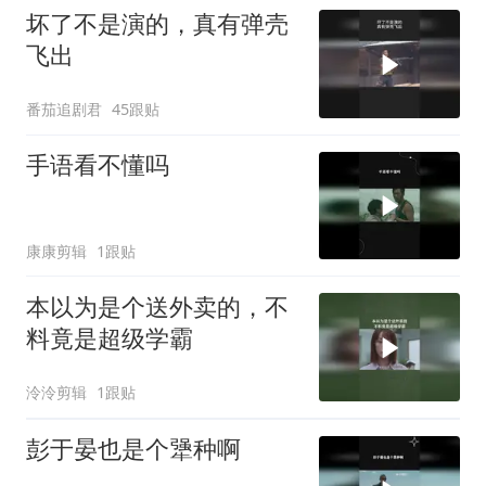
坏了不是演的，真有弹壳
飞出
番茄追剧君
45跟贴
手语看不懂吗
康康剪辑
1跟贴
本以为是个送外卖的，不
料竟是超级学霸
泠泠剪辑
1跟贴
彭于晏也是个犟种啊