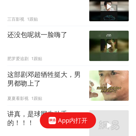
三百影视
1跟贴
还没包呢就一脸嗨了
肥罗爱追剧
1跟贴
这部剧邓超牺牲挺大，男
男都吻上了
夏夏看影视
1跟贴
讲真，是球网先动手
App内打开
的！！！