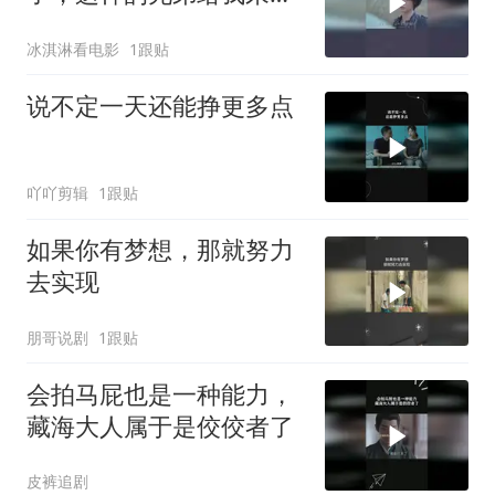
沓
冰淇淋看电影
1跟贴
说不定一天还能挣更多点
吖吖剪辑
1跟贴
如果你有梦想，那就努力
去实现
朋哥说剧
1跟贴
会拍马屁也是一种能力，
藏海大人属于是佼佼者了
皮裤追剧