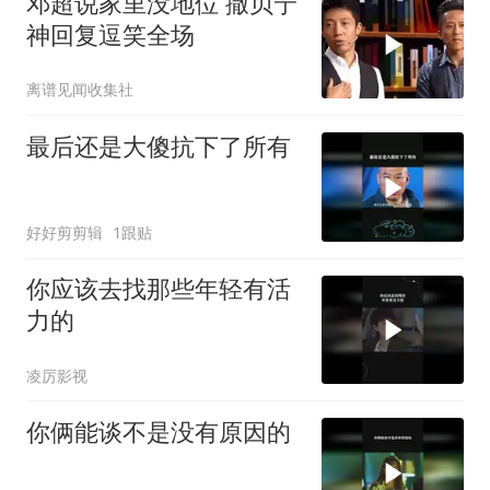
邓超说家里没地位 撒贝宁
神回复逗笑全场
离谱见闻收集社
最后还是大傻抗下了所有
好好剪剪辑
1跟贴
你应该去找那些年轻有活
力的
凌厉影视
你俩能谈不是没有原因的