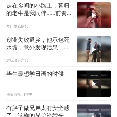
走在乡间的小路上，暮归
的老牛是我同伴……前奏
一响拾起多少人的回忆
梦姐伤感情歌
创业失败返乡，他承包死
水塘，意外发现活泉，养
出顶级鱼，百亿收购也不
游玩峡谷之巅
卖
毕生最想学日语的时候
池鱼影视
1跟贴
有胖子做兄弟太有安全感
了，这样的兄弟给我来一