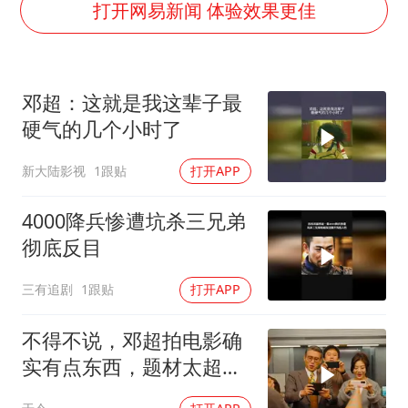
律师称“梅姨”若满75岁或不适用死刑
打开网易新闻 体验效果更佳
《歌手》歌王之战帮唱嘉宾官宣
要给全体职工“应休尽休”的底气
邓超：这就是我这辈子最
空调发明出来竟然不是为了给人降温
硬气的几个小时了
中国经济展现强大韧性和活力
新大陆影视
1跟贴
打开APP
4000降兵惨遭坑杀三兄弟
彻底反目
三有追剧
1跟贴
打开APP
不得不说，邓超拍电影确
实有点东西，题材太超前
了，越看越起劲