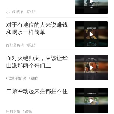
小白影视君
1跟贴
对于有地位的人来说赚钱
和喝水一样简单
好好剪剪辑
1跟贴
面对灭绝师太，应该让华
山派那两个哥们上
C位影视解说
1跟贴
二弟冲动起来拦都拦不住
呵呵剪辑
1跟贴