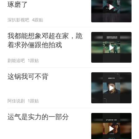
琢磨了
深扒影视吧
4跟贴
我都能想象邓超在家，跪
着求孙俪跟他拍戏
剧能追吧
1跟贴
这锅我可不背
阿佳说剧
1跟贴
运气是实力的一部分