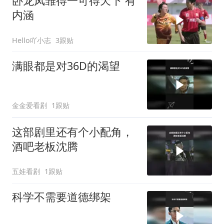
卧龙凤雏得一可得天下 有
内涵
Hello吖小志
3跟贴
满眼都是对36D的渴望
金金爱看剧
1跟贴
这部剧里还有个小配角，
酒吧老板沈腾
五娃看剧
1跟贴
科学不需要道德绑架