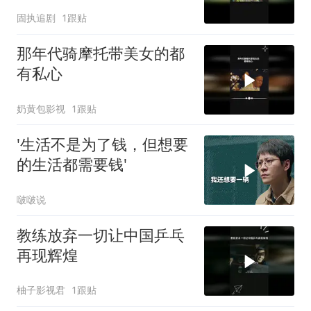
固执追剧
1跟贴
那年代骑摩托带美女的都
有私心
奶黄包影视
1跟贴
'生活不是为了钱，但想要
的生活都需要钱'
啵啵说
教练放弃一切让中国乒乓
再现辉煌
柚子影视君
1跟贴