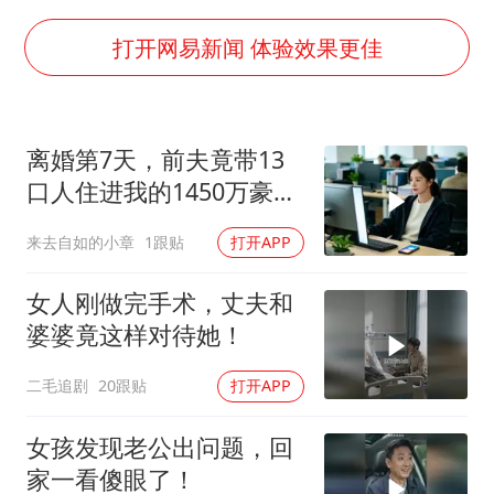
宇树科技中一签需缴款7.54万元
国防部：中国军队坚决反制任何闹海挑衅图谋
打开网易新闻 体验效果更佳
陈幸同晋级WTT横滨冠军赛8强
百花奖开幕式
离婚第7天，前夫竟带13
两名乘客在飞机上因调节座椅起冲突
口人住进我的1450万豪
女儿为争财产堵门阻挠父亲出殡
宅，一开门全傻眼
来去自如的小章
1跟贴
打开APP
夯实基础开新局
女人刚做完手术，丈夫和
婆婆竟这样对待她！
二毛追剧
20跟贴
打开APP
女孩发现老公出问题，回
家一看傻眼了！