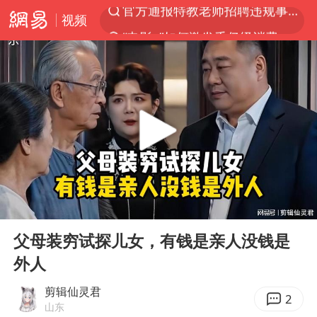
视频
“电影+”如何激发千亿级消费新活力？
胡塞武装袭击也门政府军军营
日本试射“战斧”导弹，国防部回应
东航：国内客票提前14天免费退改
台风白海豚中心风力增强
四川宜宾高县4.9级地震致1死
向鹏0-3不敌张本智和
00:00
04:33
“新疆阿勒泰八月能滑雪”不实
Play
Ent
full
刘国正说向鹏打得很窝囊
父母装穷试探儿女，有钱是亲人没钱是
外人
山东一元代青花杯离奇失踪
我国外贸延续良好增长态势
剪辑仙灵君
2
山东