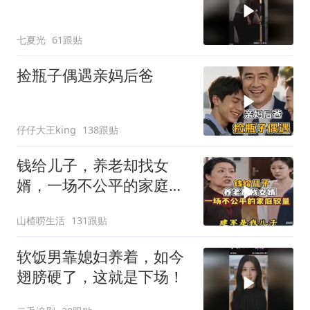
七夏光
61跟贴
捡瓶子偶遇亲妈后爸
仔仔大王king
138跟贴
钱给儿子，养老却找女
婿，一场不公平的家庭较
量
山楂唠生活
131跟贴
软饭男靠媳妇养着，如今
翅膀硬了，这就是下场！