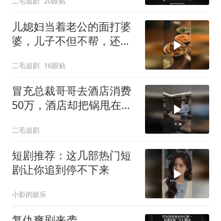
二毛追剧
20跟贴
儿媳妇当着老公的面打婆
婆，儿子不但不帮，还助
纣为虐！
二毛追剧
16跟贴
冒充总裁哥哥去酒店消费
50万，酒店却把锅甩在总
裁头上！
二毛追剧
短剧推荐：这几部热门短
剧让你追到停不下来
小影的娱乐
复仇爽剧来袭