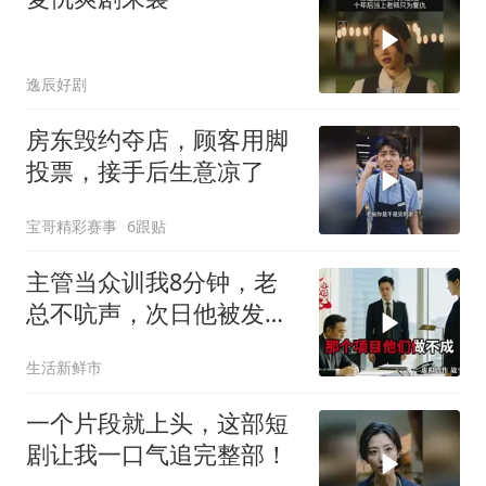
逸辰好剧
房东毁约夺店，顾客用脚
投票，接手后生意凉了
宝哥精彩赛事
6跟贴
主管当众训我8分钟，老
总不吭声，次日他被发配
4座郊区仓库
生活新鲜市
一个片段就上头，这部短
剧让我一口气追完整部！