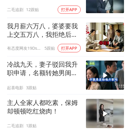
二毛追剧
12跟贴
打开APP
我月薪六万八，婆婆要我
上交五万八，我拒绝后她
换了门锁，12天后我决意
有态度网友19Dsym
5跟贴
打开APP
离婚
冷战九天，妻子驳回我升
职申请，名额转她男闺
蜜，我转身办妥1件事
起喜电影
3跟贴
主人全家人都吃素，保姆
却顿顿吃红烧肉！
二毛追剧
1跟贴