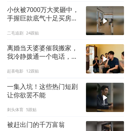
小伙被7000万大奖砸中，
手握巨款底气十足买房不
问价！
二毛追剧
24跟贴
离婚当天婆婆催我搬家，
我冷静拨通一个电话，全
家跪求我别走
起喜电影
12跟贴
一集入坑！这些热门短剧
让你欲罢不能
刺头体育
5跟贴
被赶出门的千万富翁