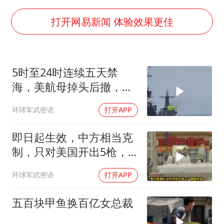
我国编制完成新版全月地质图
深圳地面沉降致车辆损坏系谣言
打开网易新闻 体验效果更佳
外交部发言人就广岛核爆81周年等答记者问
中国“五箭齐发”反制美国
5时至24时连续五天禁
首次证实！“胶球”存在
海，美航母掉头后撤，黄
感觉全东北都在等7号
岩岛大局已定
环球军武密语
打开APP
泰国一女公务员妆容引争议 本人回应
奋进开新局 实干挑大梁
即日起生效，中方相当克
制，只对美国开出5枪，
商务部二号令颁布
环球军武密语
打开APP
五百块甲鱼换百亿女总裁