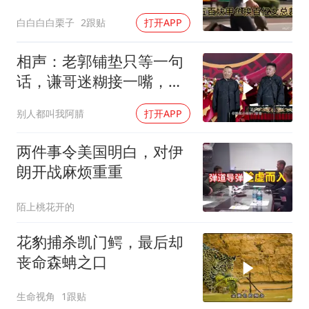
白白白白栗子
2跟贴
打开APP
相声：老郭铺垫只等一句
话，谦哥迷糊接一嘴，包
袱瞬间完成升华
别人都叫我阿腈
打开APP
两件事令美国明白，对伊
朗开战麻烦重重
陌上桃花开的
花豹捕杀凯门鳄，最后却
丧命森蚺之口
生命视角
1跟贴