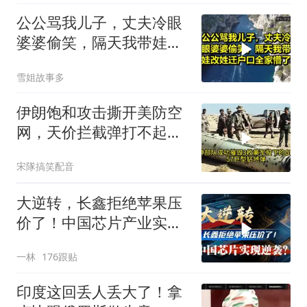
公公骂我儿子，丈夫冷眼
婆婆偷笑，隔天我带娃改
姓迁户口全家懵了！
雪姐故事多
伊朗饱和攻击撕开美防空
网，天价拦截弹打不起，
美式反导神话破灭
宋隊搞笑配音
大逆转，长鑫拒绝苹果压
价了！中国芯片产业实现
怎样的逆袭？
一林
176跟贴
印度这回丢人丢大了！拿