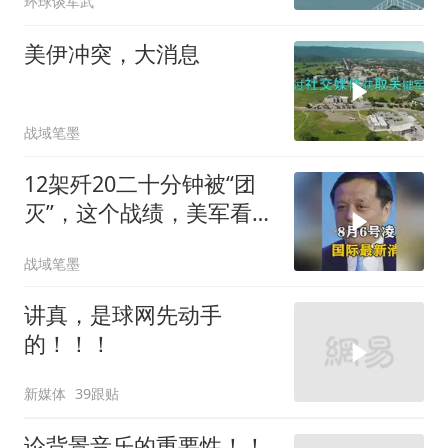
环球谈军武
美伊冲突，大消息
战域笔墨
12架歼20二十分钟被“团
灭”，这个战绩，美军看后
却高兴不起来！
战域笔墨
讲真，是球网先动手
的！！！
新媒体
39跟贴
论背景音乐的重要性！！