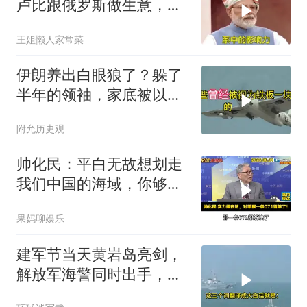
卢比跟俄罗斯做生意，结
果人家嫌烂手里
王姐懒人家常菜
伊朗养出白眼狼了？躲了
半年的领袖，家底被以色
列摸得一干二净
附允历史观
帅化民：平白无故想划走
我们中国的海域，你够格
吗？
果妈聊娱乐
建军节当天黄岩岛亮剑，
解放军海警同时出手，菲
律宾的挑衅该收场了