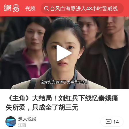
视频
台风白海豚进入48小时警戒线
以“新”破局 首发经济点亮城市消费活力
佛得角门将亮相智利俱乐部主场
中方回应是否在太平洋海底开采稀土
台风白海豚影响中国已成定局
看守所辅警收受10万获刑1年
U17国足1分钟轰2球
00:00
04:16
宇树科技发行价格150.80元/股
Play
Ent
full
今年已有4位周星驰电影配角去世
《主角》大结局！刘红兵下线忆秦娥痛
失所爱，只成全了胡三元
五粮液渠道价一箱上涨近百元
法国将禁止“未经同意的电话营销”
豫人说娱
14
江西