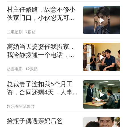
村主任修路，故意不修小
伙家门口，小伙忍无可忍
开始报复！
二毛追剧
7跟贴
离婚当天婆婆催我搬家，
我冷静拨通一个电话，全
家跪求我别走
起喜电影
12跟贴
总裁妻子连扣我5个月工
资，合同还剩4天，人事
通知涨薪续签，我
娱乐圈的笔娱君
捡瓶子偶遇亲妈后爸