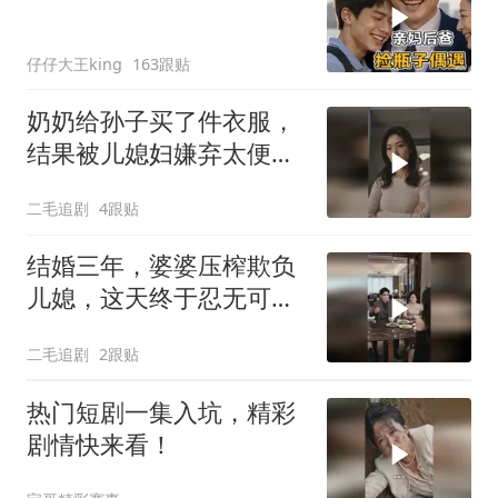
仔仔大王king
163跟贴
奶奶给孙子买了件衣服，
结果被儿媳妇嫌弃太便
宜，脱下来扔了！
二毛追剧
4跟贴
结婚三年，婆婆压榨欺负
儿媳，这天终于忍无可
忍！
二毛追剧
2跟贴
热门短剧一集入坑，精彩
剧情快来看！