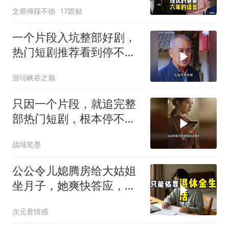
文师傅踩不动
17跟贴
一个片段入坑整部好剧，
热门短剧推荐看到停不下
来
游玩峡谷之巅
只因一个片段，就追完整
部热门短剧，根本停不下
来！
战域笔墨
公公令儿媳腾房给大姑姐
坐月子，她爽快答应，出
门前带走全部燃气卡和保
次元君情感
单