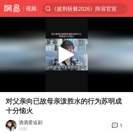
视频
《披荆斩棘2026》阵容官宣
夏日经济乘热而上 消费市场向新而行
白海豚对华东华北影响会大于巴威
于东来回应胖东来近25年老店年底关闭
以拒绝“和平委员会”的加沙和平计划
浙江省甬江发生2026年第1号洪水
独闯南太行的失联女生最后轨迹已确认
00:00
08:54
美将每月供乌爱国者拦截导弹
Play
Ent
full
全球最大级别运输船通过长江大桥
对父亲向已故母亲泼胜水的行为苏明成
十分恼火
央视新主播李秋莹母校发文祝贺
上门女婿出轨女邻居多年被判重婚罪
酒酒爱追剧
1
河南