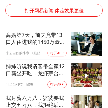
国足U17与阿森纳决赛取消 并列冠军
香港刷新1884年以来最高气温纪录
打开网易新闻 体验效果更佳
上海全力守护市民“菜篮子”
暑期研学游升温 在旅途中增长知识
离婚第7天，前夫竟带13
猫咪过火把节被抹成黑猫
口人住进我的1450万豪
宝妈给四胞胎取名平安喜乐
宅，一开门全傻眼
来去自如的小章
1跟贴
打开APP
BLG经理辟谣Bin离队
总书记点赞的非遗苗绣焕发新生机
婶婶听说我请客带全家12
口霸坐开吃，龙虾茅台点
到飞起，我没发
叮当当科技
4跟贴
打开APP
我月薪六万八，婆婆要我
上交五万八，我拒绝后她