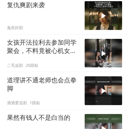
复仇爽剧来袭
逸辰好剧
女孩开法拉利去参加同学
聚会，不料竟被心机女冒
充车主！
二毛追剧
20跟贴
道理讲不通老师也会点拳
脚
酒酒爱追剧
1跟贴
果然有钱人不是白当的