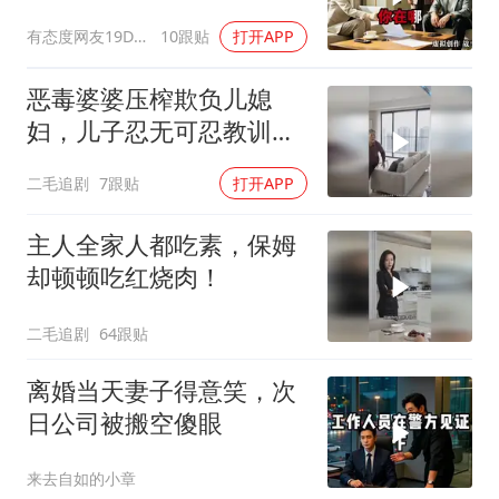
换了门锁，12天后我决意
有态度网友19Dsym
10跟贴
打开APP
离婚
恶毒婆婆压榨欺负儿媳
妇，儿子忍无可忍教训母
亲！
二毛追剧
7跟贴
打开APP
主人全家人都吃素，保姆
却顿顿吃红烧肉！
二毛追剧
64跟贴
离婚当天妻子得意笑，次
日公司被搬空傻眼
来去自如的小章