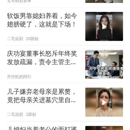
宝哥精彩赛事
软饭男靠媳妇养着，如今
翅膀硬了，这就是下场！
二毛追剧
20跟贴
庆功宴董事长怒斥年终奖
发放疏漏，责令主管主动
离职，随后开口：秘书留
开挖机的阿行
下
儿子嫌弃老母亲是累赘，
竟把母亲关进墓穴里自生
自灭！
二毛追剧
2跟贴
儿媳妇当着老公的面打婆