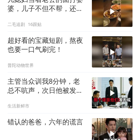
婆，儿子不但不帮，还助
纣为虐！
二毛追剧
16跟贴
超好看的宝藏短剧，熬夜
也要一口气刷完！
普陀动物世界
主管当众训我8分钟，老
总不吭声，次日他被发配
4座郊区仓库
生活新鲜市
错认的爸爸，六年的谎言