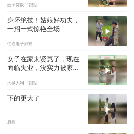
蚊子笑谈
1跟贴
身怀绝技！姑娘好功夫，
一招一式惊艳全场
亿通电子游戏
女子在家太贤惠了，现在
面临失业，没实力被家里
赶出来
大橘大利
1跟贴
下的更大了
唇眷