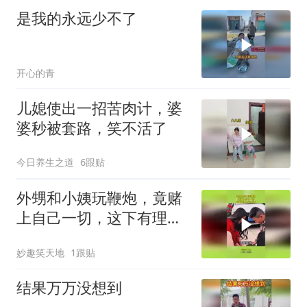
是我的永远少不了
开心的青
儿媳使出一招苦肉计，婆
婆秒被套路，笑不活了
今日养生之道
6跟贴
外甥和小姨玩鞭炮，竟赌
上自己一切，这下有理也
说不清！
妙趣笑天地
1跟贴
结果万万没想到