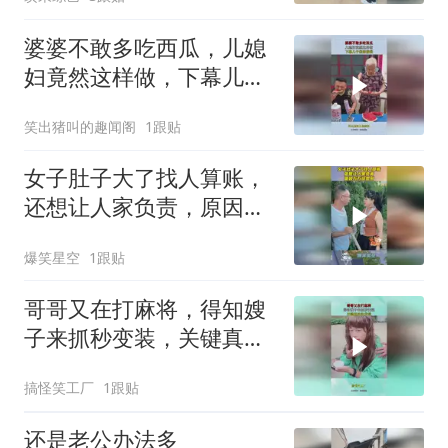
婆婆不敢多吃西瓜，儿媳
妇竟然这样做，下幕儿子
彻底傻眼
笑出猪叫的趣闻阁
1跟贴
女子肚子大了找人算账，
还想让人家负责，原因万
万没想到！
爆笑星空
1跟贴
哥哥又在打麻将，得知嫂
子来抓秒变装，关键真的
没发现！
搞怪笑工厂
1跟贴
还是老公办法多