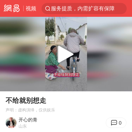
视频
官方通报传销头目出狱办书院
普京宣布多项人事调整
台风白海豚可能在浙江登陆
美股收盘：道指再创历史新高
人贩子“梅姨”真实姓名曝光
强台风白海豚逐渐向我国靠近
被一条街帮助的“煎饼叔叔”去世
00:00
00:17
为鼓励女儿 41岁妈妈考上985研究生
Play
Ent
full
“老头乐”悬挂“蒙H好几个8”上路
不给就别想走
被错换37年女子起诉医院：本不需辍学
声明：虚构演绎，仅供娱乐
开心的青
河南：领导干部要带头休假
0
山东