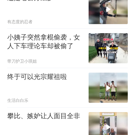
有态度的忍者
小姨子突然拿棍偷袭，女
人下车理论车却被偷了
带刀护卫小琪姐
终于可以光宗耀祖啦
生活白白乐
攀比、嫉妒让人面目全非