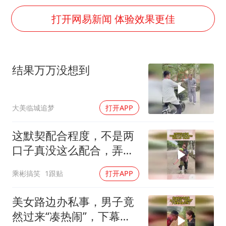
中方公布5项对美反制措施
打开网易新闻 体验效果更佳
男子出狱前8天被改判死缓
13岁少年白天写作业晚上夜市炒粉
四预警齐发！双台风影响多个海域
结果万万没想到
华为新款折叠屏电脑24999元起
坚持党全面领导和党中央集中统一领导
大美临城追梦
打开APP
这默契配合程度，不是两
口子真没这么配合，弄的
人家一头雾水
乘彬搞笑
1跟贴
打开APP
美女路边办私事，男子竟
然过来“凑热闹”，下幕美