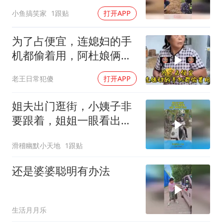
女操作亮了
小鱼搞笑家
1跟贴
打开APP
为了占便宜，连媳妇的手
机都偷着用，阿杜娘俩真
是丢人现眼到家了
老王日常犯傻
打开APP
姐夫出门逛街，小姨子非
要跟着，姐姐一眼看出不
对劲
滑稽幽默小天地
1跟贴
还是婆婆聪明有办法
生活月月乐