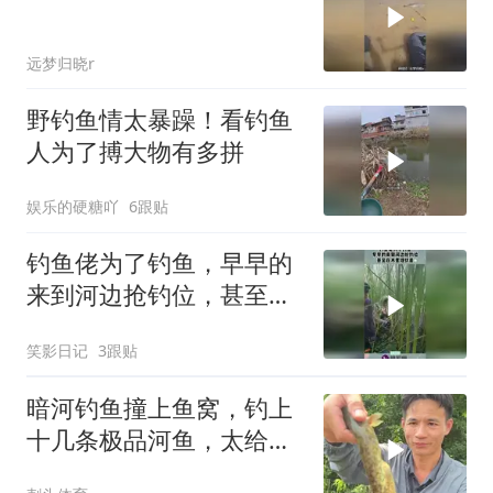
远梦归晓r
野钓鱼情太暴躁！看钓鱼
人为了搏大物有多拼
娱乐的硬糖吖
6跟贴
钓鱼佬为了钓鱼，早早的
来到河边抢钓位，甚至在
水里埋伏着！
笑影日记
3跟贴
暗河钓鱼撞上鱼窝，钓上
十几条极品河鱼，太给力
了