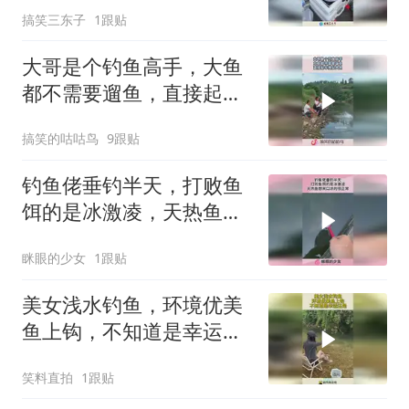
搞笑三东子
1跟贴
大哥是个钓鱼高手，大鱼
都不需要遛鱼，直接起竿
拽起大鱼！
搞笑的咕咕鸟
9跟贴
钓鱼佬垂钓半天，打败鱼
饵的是冰激凌，天热鱼想
来口凉的很正常！
眯眼的少女
1跟贴
美女浅水钓鱼，环境优美
鱼上钩，不知道是幸运还
是！
笑料直拍
1跟贴