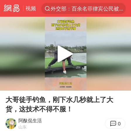
视频
外交部：百余名菲律宾公民被依法处理
7月份居民消费价格指数保持温和上涨
中使馆：重大涉诈逃犯檀某落网
外交部：藏南地区是中国领土
独闯南太行失联女子遗体已找到
哥伦比亚强震已致超20人死亡
台湾不是国家不存在“国格”
00:00
00:11
哥伦比亚发生7.5级地震
Play
Ent
full
男子攒206小时加班调休被拒获赔1.6万
大哥徒手钓鱼，刚下水几秒就上了大
货，这技术不得不服！
伊朗最高领袖将任命数名高级指挥官
上海将苏州河水强排至黄浦江
阿酞侃生活
0
山东