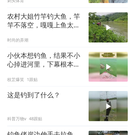
刺头体育
农村大姐竹竿钓大鱼，竿
竿不落空，嘎嘎上鱼太治
愈了
时尚的弄潮
小伙本想钓鱼，结果不小
心掉进河里，下幕根本没
眼看！
枝芷爆笑
1跟贴
这是钓到了什么？
科普万物v
48跟贴
钓鱼佬岸边伸手去拉鱼