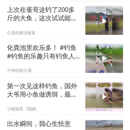
上次在雀哥这钓了200多
斤的大鱼，这次试试能不
能钓到大货？
心灵的素洁角落
化粪池里欢乐多！ #钓鱼
#钓鱼的乐趣只有钓鱼人
懂#户外钓鱼
户外钓鱼江湖
第一次见这样钓鱼，国外
大爷用小鱼做诱饵，最后
结局令人意外
小婕搞笑
1跟贴
出水瞬间，我心生怯意