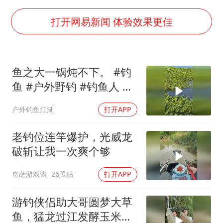
广岛长崎的昨天未必不会是日本的明天
易烊千玺金鸡百花双料影帝
打开网易新闻 体验效果更佳
国内发现多起“Sorry”勒索病毒攻击
高铁双人座被免票儿童挤成3人座
鱼之大一锅炖不下。 #钓
公安部通报：抓获犯罪嫌疑人8200余名
鱼 #户外野钓 #钓鱼人 #
我国民营企业创新动能持续增强
户外钓鱼
户外钓鱼江湖
打开APP
“老戏骨”秦焰去世
真理之光，何以能照亮复兴之路？
老钓位连竿爆护，光威龙
破斩让我一次爽个够
奇葩游戏酱
26跟贴
打开APP
游钓侠侣助大哥圆梦大草
鱼，猛龙过江发酵玉米显