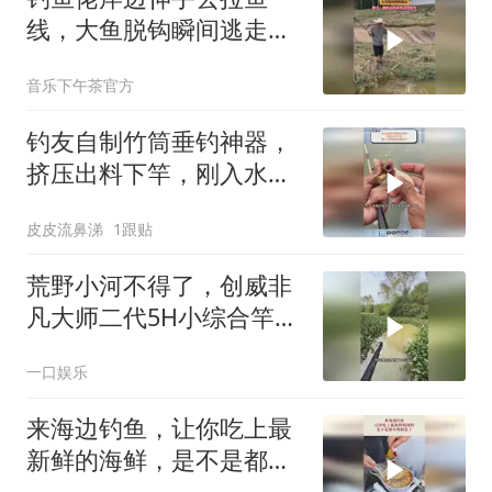
线，大鱼脱钩瞬间逃走，
网友：我担心的事差点没
音乐下午茶官方
发生
钓友自制竹筒垂钓神器，
挤压出料下竿，刚入水就
迎来凶猛咬口！
皮皮流鼻涕
1跟贴
荒野小河不得了，创威非
凡大师二代5H小综合竿狂
拉爆护
一口娱乐
来海边钓鱼，让你吃上最
新鲜的海鲜，是不是都不
用放盐了！