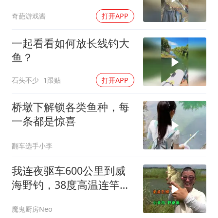
奇效！
奇葩游戏酱
打开APP
一起看看如何放长线钓大
鱼？
石头不少
1跟贴
打开APP
桥墩下解锁各类鱼种，每
一条都是惊喜
翻车选手小李
我连夜驱车600公里到威
海野钓，38度高温连竿半
斤以上大板鲫
魔鬼厨房Neo