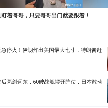
浙江台州《告全体市民书》
梁家辉：到内地拍戏不是北上是回归
刻盯着哥哥，只要哥哥出门就要跟着！
郑丽文：台湾从来没有“独立”过
茅台部分直营店飞天茅台提价
梁家辉百花奖演讲落泪
人民的健康、体质、幸福一脉相承
紧急停火！伊朗炸出美国最大七寸，特朗普赶
枝后亮剑远东，60艘战舰摆开阵仗，日本敢动