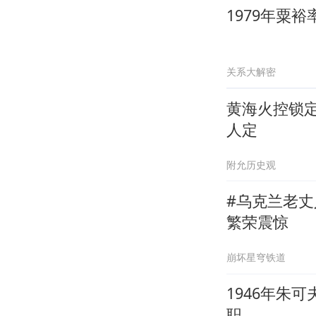
1979年粟
关系大解密
黄海火控锁
人定
附允历史观
#乌克兰老
繁荣震惊
崩坏星穹铁道
1946年朱
职