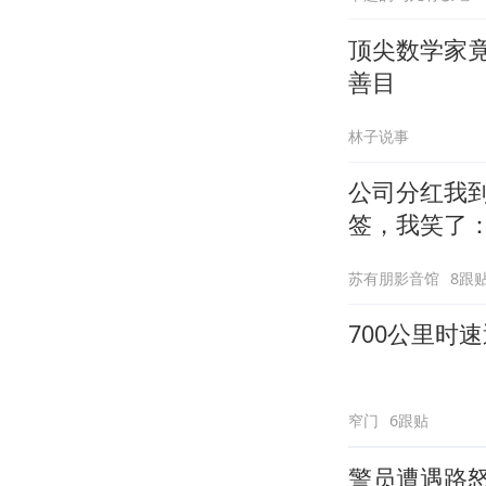
顶尖数学家
善目
林子说事
公司分红我到
签，我笑了
苏有朋影音馆
8跟
700公里时
窄门
6跟贴
警员遭遇路怒