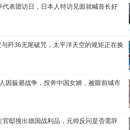
裕率代表团访日，日本人特访见面就喊首长好
定与歼36无尾破咒，太平洋天空的规矩正在换
丈人因躲避战争，投奔中国女婿，被眼前城市
可夫官邸搜出德国战利品，元帅反问是否需辞