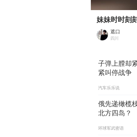
00:00
Play
妹妹时时刻
遮口
四川
子弹上膛却
紧叫停战争
汽车乐乐说
俄先递橄榄
北方四岛？
环球军武密语