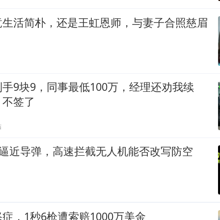
竟生活简朴，还是王虹恩师，与妻子合照慈眉
手9块9，同事最低100万，经理还劝我续
：不签了
贴
速逼近导弹，高速拦截无人机能否改写防空
症，1秒6枪遭索赔1000万美金