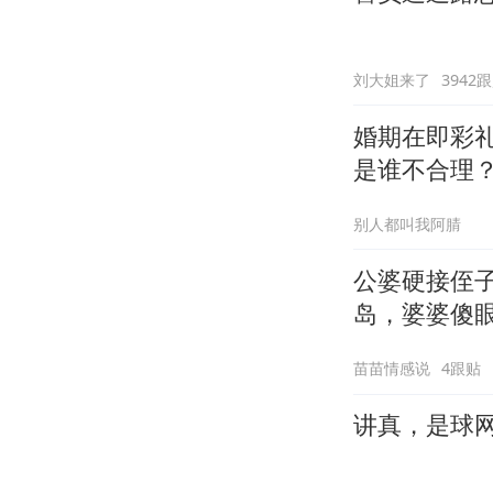
刘大姐来了
3942
婚期在即彩
是谁不合理
别人都叫我阿腈
公婆硬接侄
岛，婆婆傻
苗苗情感说
4跟贴
讲真，是球