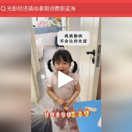
西湖突现狂风暴雨 游客瞬间被浇透
隔20米开高仿奶茶店被判赔35万元
“不怕六爷挂得多 就怕六爷挂一颗”
白海豚将正面袭击贯穿浙江
多家A股公司收到美国关税退款
直击东北超：哈尔滨vs通辽
视频丨中国东方电气集团原党组副书记、董事宋致远
香港宏福苑火灾或由烟头引起
酒店回应车内过夜被收150元
36岁男演员成景区NPC后人气爆棚
几元成本的AI广告导致千万市值蒸发