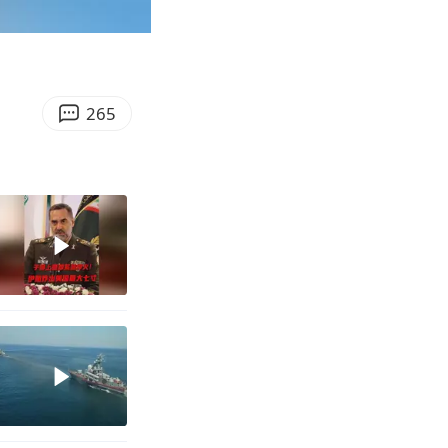
00:48
Enter
fullscreen
265