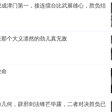
想成津门第一，接连擂台比武展雄心，胜负结
来那个大义凛然的劲儿真无敌
致命
力几何，辟邪剑法锋芒毕露，二者对决胜负已