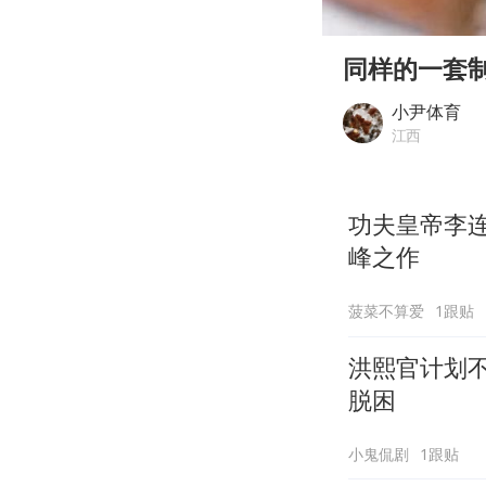
00:00
Play
同样的一套
小尹体育
江西
功夫皇帝李
峰之作
菠菜不算爱
1跟贴
洪熙官计划
脱困
小鬼侃剧
1跟贴