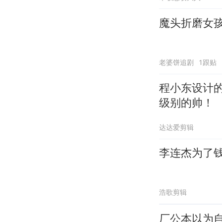
魔头折磨女
老婆饼追剧
1跟贴
程小东设计
级别的帅！
达达爱剪辑
李连杰为了
浩歌剪辑
厂公本以为