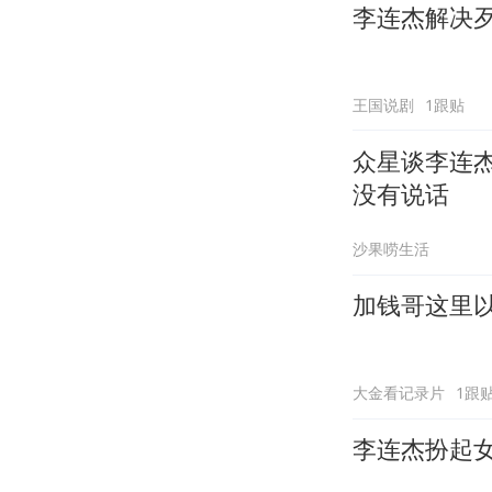
李连杰解决
王国说剧
1跟贴
众星谈李连
没有说话
沙果唠生活
加钱哥这里
大金看记录片
1跟
李连杰扮起