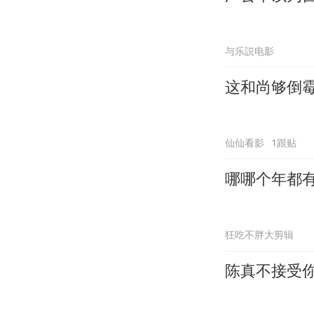
与乐説电影
这和尚够倒
仙仙看影
1跟贴
哪哪个年都
狂吃不胖大剪辑
陈真不接受