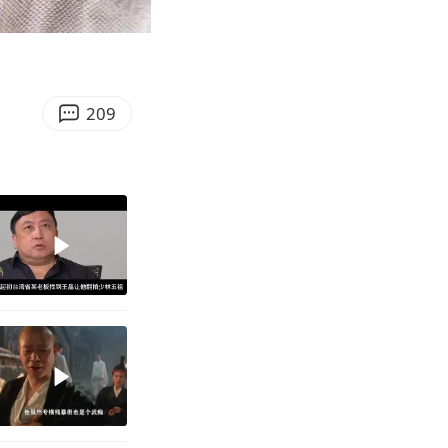
06:30
Enter
fullscreen
209