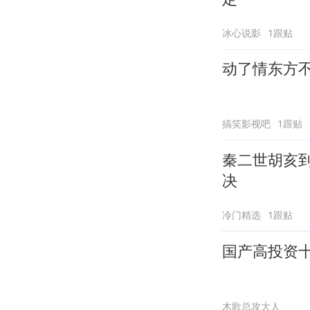
冰心说影
1跟贴
动了情东方
搞笑影视吧
1跟贴
秦二世胡亥
决
冷门精选
1跟贴
国产高投资
木歌总攻大人