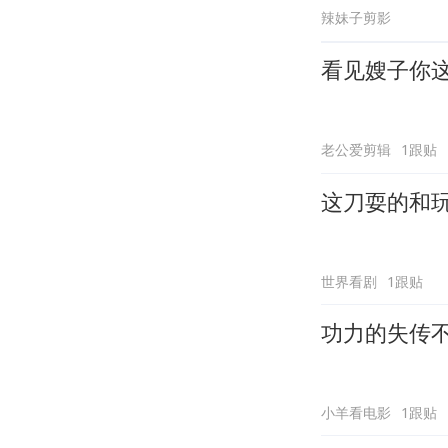
辣妹子剪影
看见嫂子你
老公爱剪辑
1跟贴
这刀耍的和
世界看剧
1跟贴
功力的失传
小羊看电影
1跟贴