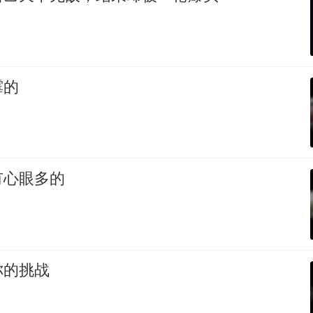
霉的
有心眼多的
你的挑战