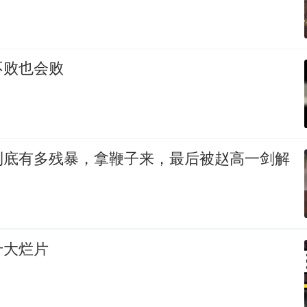
不败也会败
到底有多残暴，拿鞭子来，最后被赵高一剑解
十大烂片