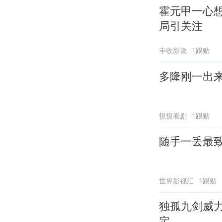
霍元甲一心
局引关注
丰收影说
1跟贴
多隆刚一出
悦悦看剧
1跟贴
随手一丢最
世界影视汇
1跟贴
独孤九剑威
定