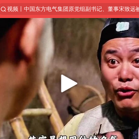
视频丨中国东方电气集团原党组副书记、董事宋致远
“China Cool”火了，老外爱上中国避暑游
名创优品一次性内裤 颜面尽失
伊斯兰版北约来了吗
四川宜宾3.4级地震
香港宏福苑火灾或由烟头引起
中国父女泰国骑摩托车坠崖1死1伤
网约车司机充电时猝死保险拒赔
周末打虎 宋致远被查
浙江台州《告全体市民书》
陕西柞水泥石流已致2死 仍有1人失联