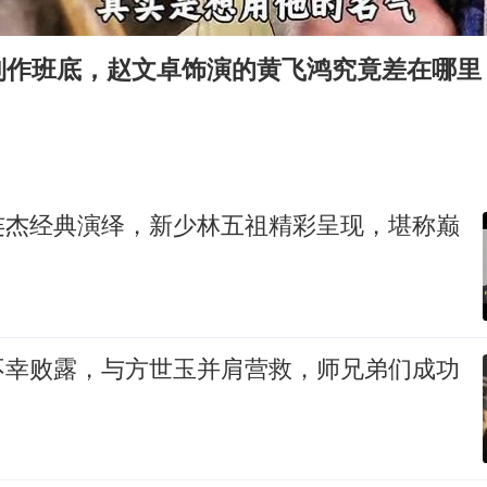
上半年国内居民出游人次34.63亿
刘浩存百花奖开幕式红裙起舞
制作班底，赵文卓饰演的黄飞鸿究竟差在哪里
“南湖号”盾构机下线
美国最大水库水位降至有记录以来最低
店主称换“青海拉面”招牌后生意更好
泰国初中生饮弹自尽前开了26枪
连杰经典演绎，新少林五祖精彩呈现，堪称巅
新疆阿克苏地震
习近平心系体育强国建设
不幸败露，与方世玉并肩营救，师兄弟们成功